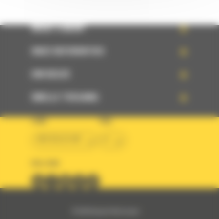
WHAT’S NEW?
ONZE REFERENTIES
UW KEUZE
SNELLE TOEGANG
LAND
TAAL
BM BELGIUM
nl
VOLG ONS
© 2024 Bergerat-Monnoyeur