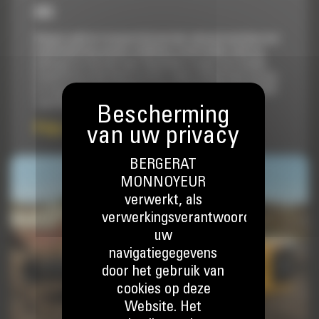
973
Bespaar geld en transporttijd met één robuuste machine voor
landontginning, graven, nivelleren, trucks laden, werk op
hellingen en nog veel meer. Rupsladers zorgen voor minder
bodemdruk en een betere tractie, zodat u eerder kunt starten
en langer door kunt werken op een zachte ondergrond. Cat®
rupsladers bieden het allemaal, naast...
Prijs op aanvraag
BERGERAT
MONNOYEUR
verwerkt, als
verwerkingsverantwoordelijke,
uw
navigatiegegevens
door het gebruik van
cookies op deze
Website. Het