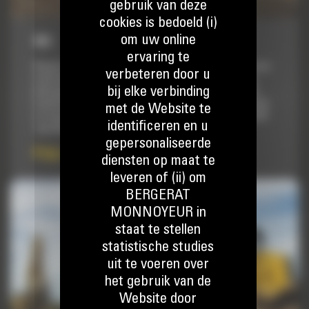
gebruik van deze
cookies is bedoeld (i)
om uw online
963
ervaring te
Bespaar geld en transporttijd met één robuuste machine voor
verbeteren door u
landontginning, graven, nivelleren, trucks laden, werk op
bij elke verbinding
hellingen en nog veel meer. Rupsladers zorgen voor minder
bodemdruk en een betere tractie, zodat u eerder kunt starten
met de Website te
en langer door kunt werken op een zachte ondergrond. Cat®
identificeren en u
rupsladers bieden het allemaal, naast...
gepersonaliseerde
Prijs op aanvraag
diensten op maat te
leveren of (ii) om
BERGERAT
MONNOYEUR in
staat te stellen
statistische studies
uit te voeren over
het gebruik van de
Website door