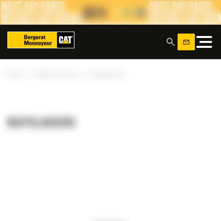
Cookies beheer paneel
x
»
»
Home
Alle machines
Rupsladers
RUPSLADERS