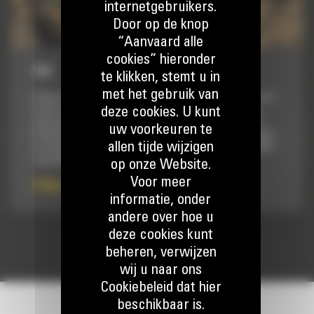
internetgebruikers.
Door op de knop
“Aanvaard alle
cookies” hieronder
953
te klikken, stemt u in
met het gebruik van
Bespaar geld en transporttijd met één robuuste machine voor
deze cookies. U kunt
landontginning, graven, nivelleren, trucks laden, werk op
hellingen en nog veel meer. Rupsladers zorgen voor minder
uw voorkeuren te
bodemdruk en een betere tractie, zodat u eerder kunt starten
allen tijde wijzigen
en langer door kunt werken op een zachte ondergrond. Cat®
rupsladers bieden het allemaal, naast...
op onze Website.
Voor meer
Prijs op aanvraag
informatie, onder
andere over hoe u
deze cookies kunt
beheren, verwijzen
wij u naar ons
Cookiebeleid dat hier
beschikbaar is.