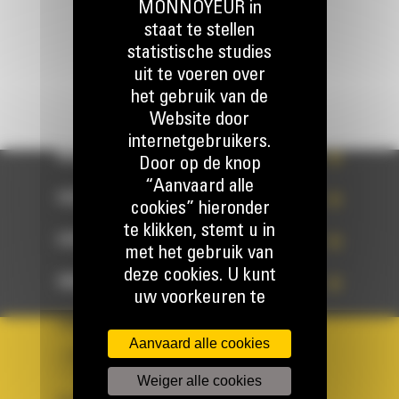
MONNOYEUR in
STUUR EEN VRAAG
staat te stellen
statistische studies
uit te voeren over
het gebruik van de
Website door
internetgebruikers.
WHAT’S NEW?
Door op de knop
“Aanvaard alle
ONZE REFERENTIES
cookies” hieronder
te klikken, stemt u in
UW KEUZE
met het gebruik van
deze cookies. U kunt
SNELLE TOEGANG
uw voorkeuren te
allen tijde wijzigen
LAND
TAAL
op onze Website.
Aanvaard alle cookies
BM BELGIUM
nl
Voor meer
Weiger alle cookies
informatie, onder