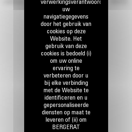
verwerkingsverantwoordelijke,
ijnbouwtrucks
Off-Highway trucks
Watertruck
uw
navigatiegegevens
door het gebruik van
cookies op deze
Website. Het
gebruik van deze
cookies is bedoeld (i)
HOUD CONTACT
om uw online
ervaring te
verbeteren door u
bij elke verbinding
met de Website te
identificeren en u
Bel ons
gepersonaliseerde
078 157 767
diensten op maat te
leveren of (ii) om
BERGERAT
Mail ons