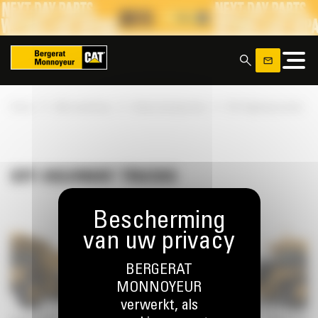
Cookies beheer paneel
x
»
»
»
Home
Alle machines
Starre dumptrucks
Off-Highway trucks
OFF-HIGHWAY TRUCKS
BERGERAT
MONNOYEUR
verwerkt, als