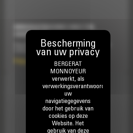
MINIGRAAFMACHINES VAN 5 TON,
HANDBEDIEND
Vergroot de veelzijdigheid van de machine en verbetert de
totale productie.
Prijs op aanvraag
BERGERAT
MONNOYEUR
verwerkt, als
verwerkingsverantwoordelijke,
uw
navigatiegegevens
door het gebruik van
cookies op deze
Website. Het
gebruik van deze