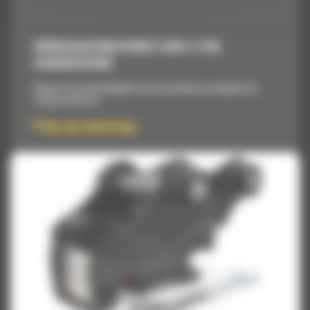
MINIGRAAFMACHINES VAN 2 TON,
HANDBEDIEND
Vergroot de veelzijdigheid van de machine en verbetert de
totale productie.
Prijs op aanvraag