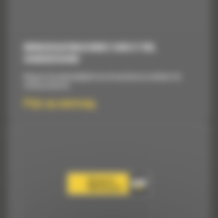
MINIGRAAFMACHINES VAN 8 TON,
HANDBEDIEND
Vergroot de veelzijdigheid van de machine en verbetert de
totale productie.
Prijs op aanvraag