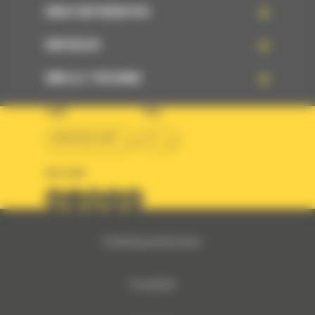
ONZE REFERENTIES
UW KEUZE
SNELLE TOEGANG
LAND
TAAL
BM BELGIUM
nl
VOLG ONS
© 2024 Bergerat-Monnoyeur
Privacybeleid