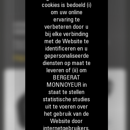
cookies is bedoeld (i)
om uw online
ervaring te
HYDRAULISCHE MINIGRAAFMACHINES
verbeteren door u
VOOR 5 TON
bij elke verbinding
met de Website te
Vergroot de veelzijdigheid van de machine en verbetert de
identificeren en u
totale productie.
gepersonaliseerde
Prijs op aanvraag
diensten op maat te
leveren of (ii) om
BERGERAT
MONNOYEUR in
staat te stellen
statistische studies
uit te voeren over
het gebruik van de
Website door
internetgebruikers.