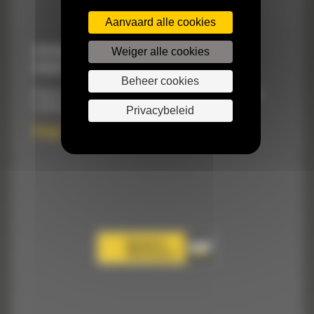
Aanvaard alle cookies
Weiger alle cookies
HYDRAULISCHE MINIGRAAFMACHINES
VOOR 3-4 TON
Beheer cookies
Vergroot de veelzijdigheid van de machine en verbetert de
totale productie.
Privacybeleid
Prijs op aanvraag