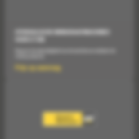
HYDRAULISCHE MINIGRAAFMACHINES
VOOR 8 TON
Vergroot de veelzijdigheid van de machine en verbetert de
totale productie.
Prijs op aanvraag