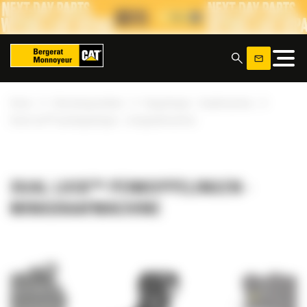
Cookies beheer paneel
x
»
»
»
Home
Uitrustingsstukken
Koppelingen - Graafmachine
Dual Lock™ penkoppelingen - minigraafmachine
DUAL LOCK™ PENKOPPELINGEN -
MINIGRAAFMACHINE