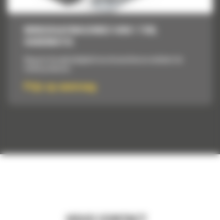
MINIGRAAFMACHINES VAN 1 TON,
HANDMATIG
Vergroot de veelzijdigheid van de machine en verbetert de
totale productie.
Prijs op aanvraag