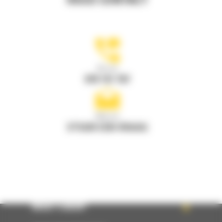
HOUD CONTACT
Bel ons
078 157 767
Mail ons
STUUR EEN VRAAG
WHAT’S NEW?