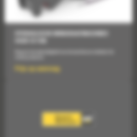
HYDRAULISCHE MINIGRAAFMACHINES
VOOR 10 TON
Vergroot de veelzijdigheid van de machine en verbetert de
totale productie.
Prijs op aanvraag