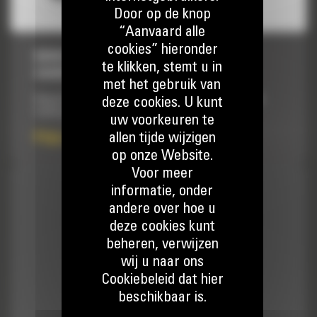
Door op de knop
“Aanvaard alle
cookies” hieronder
MINIGRAAFMACHINES VAN 3-4 TON,
te klikken, stemt u in
HANDMATIG
met het gebruik van
Vergroot de veelzijdigheid van de machine en verbetert de
deze cookies. U kunt
totale productie.
uw voorkeuren te
allen tijde wijzigen
Prijs op aanvraag
op onze Website.
Voor meer
informatie, onder
andere over hoe u
deze cookies kunt
beheren, verwijzen
wij u naar ons
Cookiebeleid dat hier
beschikbaar is.