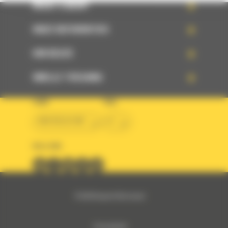
WHAT’S NEW?
ONZE REFERENTIES
UW KEUZE
SNELLE TOEGANG
LAND
TAAL
BM BELGIUM
nl
VOLG ONS
© 2024 Bergerat-Monnoyeur
Privacybeleid