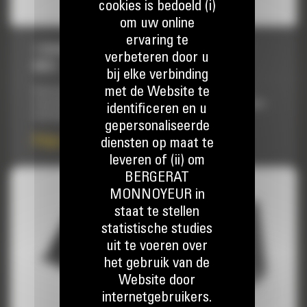
cookies is bedoeld (i)
om uw online
ervaring te
1730 MM (68 INCH) MET AANBOUTBAAR
verbeteren door u
MES
bij elke verbinding
met de Website te
Ontworpen met een hogere achterkanthoogte en langere
vloerlengte voor het verwerken van materiaal met een lagere
identificeren en u
dichtheid.
gepersonaliseerde
Prijs op aanvraag
diensten op maat te
leveren of (ii) om
BERGERAT
MONNOYEUR in
staat te stellen
statistische studies
uit te voeren over
het gebruik van de
Website door
internetgebruikers.