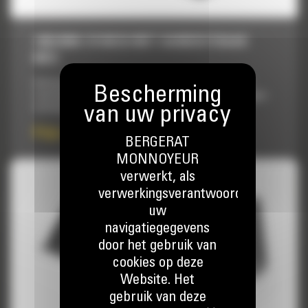
1883 MM (74 INCH) MET AANBOUTBAAR
MES
Ontworpen met een hogere achterkanthoogte en langere
vloerlengte voor het verwerken van materiaal met een lagere
dichtheid.
Prijs op aanvraag
BERGERAT
MONNOYEUR
verwerkt, als
verwerkingsverantwoordelijke,
uw
navigatiegegevens
door het gebruik van
cookies op deze
Website. Het
gebruik van deze