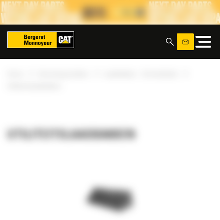
Cookies beheer paneel
x
»
»
»
Home
Uitrustingsstukken
Laadbakken - Schranklader
Utiliteitslaadbakken
UTILITEITSLAADBAKKEN