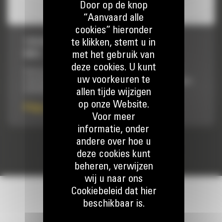
Door op de knop
“Aanvaard alle
cookies” hieronder
te klikken, stemt u in
1576 MM (62 INCH) MET AANBOUTBAAR
MES
met het gebruik van
deze cookies. U kunt
Ontworpen met een hogere achterkanthoogte en langere
uw voorkeuren te
vloerlengte voor het verwerken van materiaal met een lagere
dichtheid.
allen tijde wijzigen
op onze Website.
Prijs op aanvraag
Voor meer
informatie, onder
andere over hoe u
deze cookies kunt
beheren, verwijzen
wij u naar ons
Cookiebeleid dat hier
beschikbaar is.