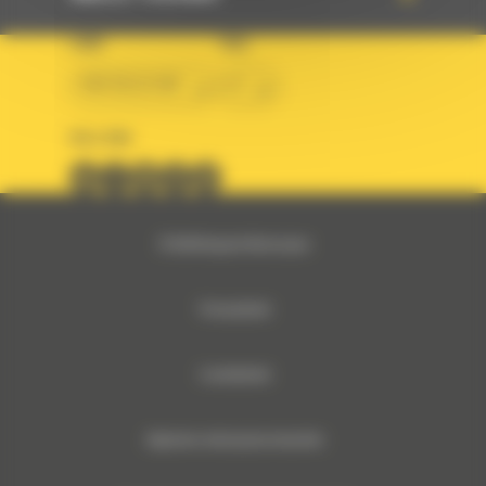
LAND
TAAL
BM BELGIUM
nl
VOLG ONS
© 2024 Bergerat-Monnoyeur
Privacybeleid
Cookiebeleid
Algemene verkoopsvoorwaarden