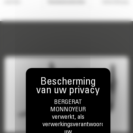
Boomvorken
Bouwmateriaalvorken
Industriële grijpe
BERGERAT
MONNOYEUR
verwerkt, als
verwerkingsverantwoordelijke,
uw