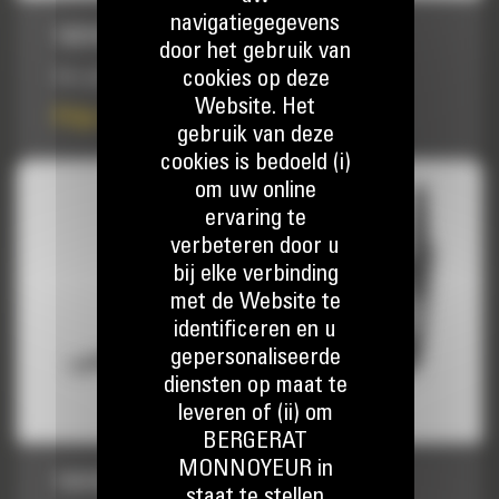
navigatiegegevens
1829 MM (72″)
door het gebruik van
cookies op deze
Voor gebruik in zware toepassingen.
Website. Het
Prijs op aanvraag
gebruik van deze
cookies is bedoeld (i)
om uw online
ervaring te
verbeteren door u
bij elke verbinding
met de Website te
identificeren en u
gepersonaliseerde
diensten op maat te
leveren of (ii) om
BERGERAT
MONNOYEUR in
1524 MM (60″)
staat te stellen