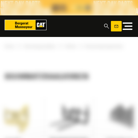
Cookies beheer paneel
x
»
»
»
Home
Uitrustingsstukken
Vorken
Bouwmateriaalvorken
BOUWMATERIAALVORKEN