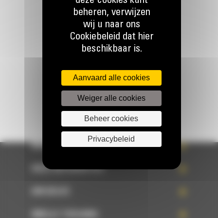
deze cookies kunt
Bel ons
beheren, verwijzen
078 157 767
wij u naar ons
Cookiebeleid dat hier
beschikbaar is.
Mail ons
STUUR EEN VRAAG
Aanvaard alle cookies
Weiger alle cookies
Beheer cookies
Privacybeleid
WHAT’S NEW?
ONZE REFERENTIES
UW KEUZE
SNELLE TOEGANG