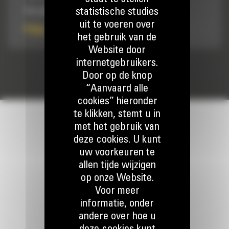
statistische studies
Voor gebruik in zware toepassingen.
uit te voeren over
Prijs op aanvraag
het gebruik van de
Website door
internetgebruikers.
Door op de knop
“Aanvaard alle
cookies” hieronder
te klikken, stemt u in
met het gebruik van
deze cookies. U kunt
uw voorkeuren te
allen tijde wijzigen
HOUD CONTACT
op onze Website.
Voor meer
informatie, onder
andere over hoe u