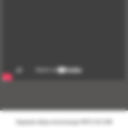
Regulamin sklepu internetowego PARTS.CAT.COM