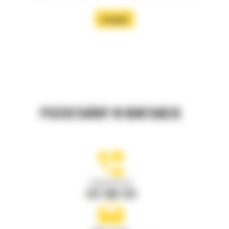
SPRAWDŹ
POZOSTAŃMY W KONTAKCIE
Zadzwoń do nas
122 100 122