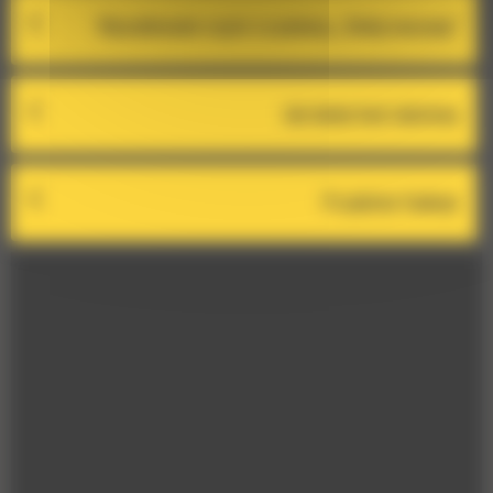
Wyszukiwanie części za pomocą ,,Dodaj maszynę"
Jak dodać kod rabatowy
Przydatne funkcje