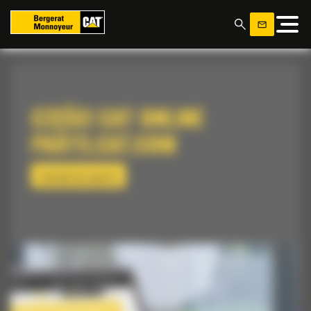
Panel zarządzania plikami cookies
CZĘŚCI CAT ONLINE
PARTS.CAT.COM
PRZEJDŹ DO SKLEPU