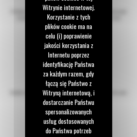
Witrynie internetowej.
W sklepie Cat zapłacisz kartą, za pobraniem oraz przelewem z odroczonym
Korzystanie z tych
terminem płatności (dla klientów zweryfikowanych przez nasz dział
kredytowy).
plików cookie ma na
celu (i) poprawienie
jakości korzystania z
Internetu poprzez
identyfikację Państwa
za każdym razem, gdy
EXPRESOWA DOSTAWA
łączą się Państwo z
Witryną internetową, i
Wysyłka w tym samym dniu dla zamówień złożonych do godziny 14, dla części
dostępnych na magazynie w Komornikach.
dostarczanie Państwu
spersonalizowanych
usług dostosowanych
do Państwa potrzeb