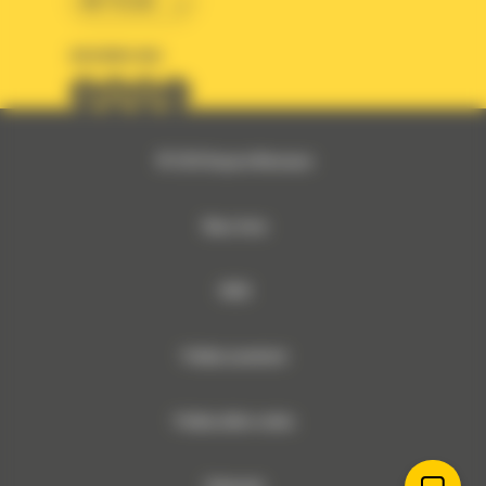
BM POLSKA
OBSERWUJ NAS
© 2026 Bergerat-Monnoyeur
Mapa strony
RODO
Polityka prywatności
Polityka plików cookies
Dokumenty