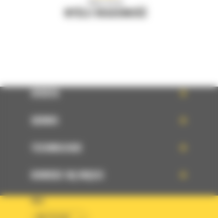
Napisz do nas
WYŚLIJ WIADOMOŚĆ
OFERTA
SERWIS
TECHNOLOGIE
DOWIEDZ SIĘ WIĘCEJ
KRAJ