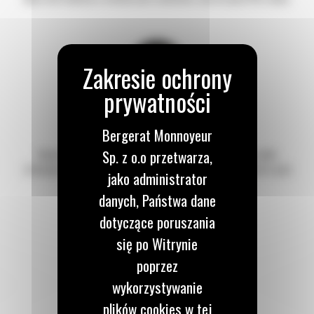
KATALOG SERWISOWY SIS2GO
Bergerat Monnoyeur
Sp. z o.o przetwarza,
Nowoczesna, chmurowa platforma serwisowa, zapewniająca szybki
i intuicyjny dostęp do dokumentacji, rysunków technicznych, numerów części
jako administrator
dla maszyn CAT®.
danych, Państwa dane
dotyczące poruszania
się po Witrynie
poprzez
wykorzystywanie
plików cookies w tej
RODZAJE PŁATNOŚCI