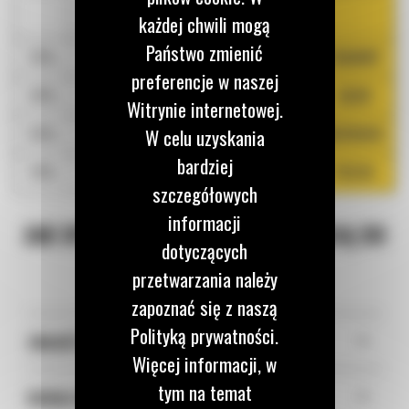
każdej chwili mogą
plastikowe, pedały, lusterka.
Państwo zmienić
35%
Filtry kabinowe
FKABINY
preferencje w naszej
30%
Gumowe Gąsienice
GG30
Witrynie internetowej.
50%
Akumulatory, alternatory, rozruszniki
ROZRUCH
W celu uzyskania
bardziej
10%
Wszystkie części
PCC10
szczegółowych
informacji
JAK SPRAWDZIĆ CZY CZĘŚCI PASUJĄ DO
dotyczących
TWOJEJ MASZYNY?
przetwarzania należy
zapoznać się z naszą
Polityką prywatności.
+
ZNAJDŹ NUMER SERYJNY
Więcej informacji, w
tym na temat
+
DODAJ NUMER SERYJNY