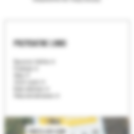
PRZYDATNE LINKI
Kup przez telefon
Promocje
Oleje
Zwrot części
Kody rabatowe
Filmy instruktażowe
PARTS.CAT.COM