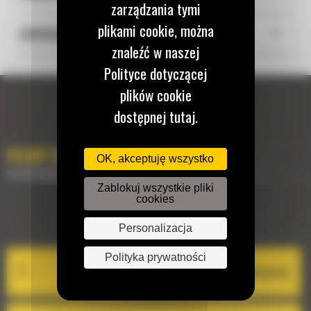
zarządzania tymi
plikami cookie, można
+
DOPASUJ PO MODELU
znaleźć w naszej
Polityce dotyczącej
plików cookie
dostępnej tutaj.
FILMY INSTRUKTAŻOWE
OK, akceptuję wszystko
Sprawdź jak korzystać z sklepu PARTS.CAT.COM
Zablokuj wszystkie pliki
cookies
PIERWSZE ZAMÓWIENIE
Personalizacja
Polityka prywatności
O platformie zakupowej