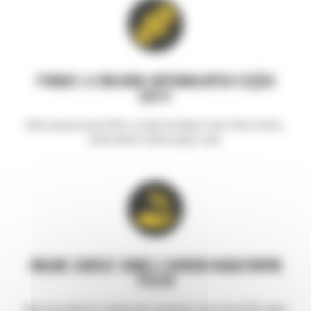
PONAD 1,4 MILIONA ORYGINALNYCH CZĘŚCI
CAT®
Dodaj swoją maszynę do filtra i przejdź do kategorii części, której szukasz,
system dobierze tylko pasujące części.
ONLINE ZAWSZE TANIEJ Z KODEM RABATOWYM
PCC10
Wpisz kod rabatowy w ostatnim polu zamówienia, aby otrzymać 10% rabatu.