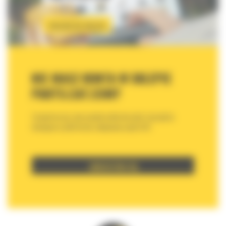
PRZEJDŹ DO SKLEPU
NIE MASZ KONTA W SKLEPIE
PARTS.CAT.COM?
Zarejestruj się, aby uzyskać pełne korzyści i narzędzia
dostępne w platformie zakupowej części CAT.
ZAREJESTRUJ SIĘ