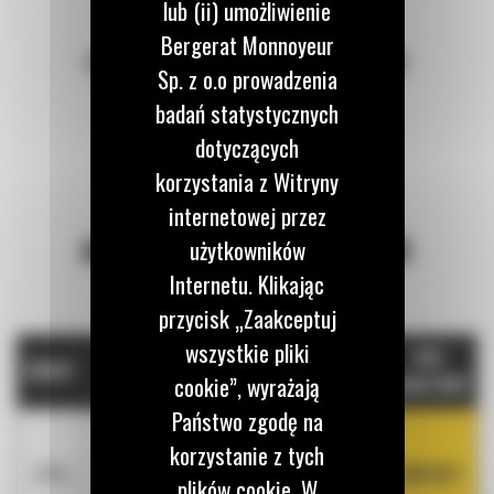
lub (ii) umożliwienie
Bergerat Monnoyeur
POŁĄCZENIE Z SYSTEMEM BERGERAT
Sp. z o.o prowadzenia
MONNOYEUR
badań statystycznych
Dostęp do aktualnych cen i stanów magazynowych.
dotyczących
korzystania z Witryny
internetowej przez
AKTUALNE KODY PROMOCYJNE
użytkowników
Internetu. Klikając
przycisk „Zaakceptuj
wszystkie pliki
KOD
RABAT
PROMOCJA
cookie”, wyrażają
RABATOWY
Państwo zgodę na
Części kabinowe:
korzystanie z tych
m.in. szyby, klimatyzacja, pasy bezpieczeństwa,
50%
KOMFORT
plików cookie. W
joysticki, drzwi i panele drzwiowe, poszycia