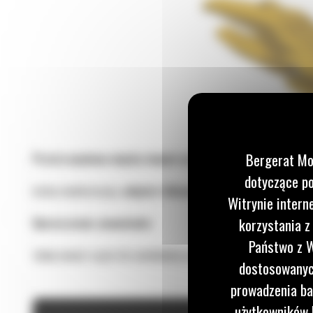
Bergerat Mo
Prosta wymiana między innymi systemami:
dotyczące po
Łatwa modernizacja,
adapter Advansys pasuje w miejsce adapt
Witrynie intern
korzystania z
Uproszczone zamawianie:
Państwo z W
Jeden numer części do zamówienia przy zmianie kompletu nakład
dostosowanych
prowadzenia ba
użytkowników I