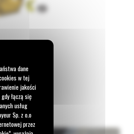
Państwa dane
cookies w tej
rawienie jakości
 gdy łączą się
wanych usług
yeur Sp. z o.o
ernetowej przez
okie”, wyrażają