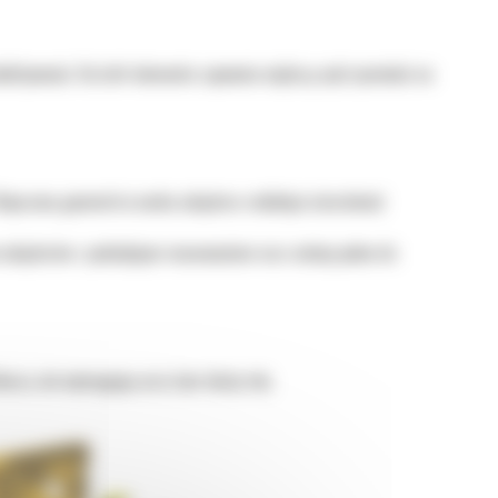
oduktywność. Kształt elementu zapewnia większą wytrzymałość na
Ulepszona geometria noska adaptera redukuje ścieralność
do adapterów z podwójnym mocowaniem oraz osłony pełne do
ucza, nie wymagając przy tym dużej siły.