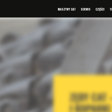
MASZYNY CAT
SERWIS
CZĘŚCI
T
ZĘBY CAT
I KOPARKI