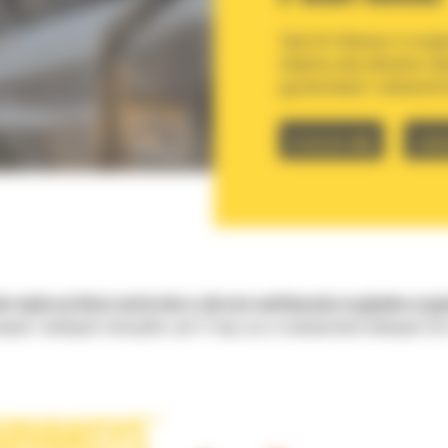
Zęby Cat Advansys to orygin
adaptery jako elementy rob
gąsienicowych i ładowarek 
61 82 82 400
CZES
ie większej ilości materiału w okresie użytkowania względem oryg
wych i kołowych Caterpillar (od 11 ton), oraz w ładowarkach kołowych C