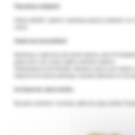
Poprawiona wydajność:
Funkcje nakładki i adaptera zapewniają najwyższą wydajność, ora
zużycie.
Zwiększona niezawodność:
Najsilniejsze, najbardziej wytrzymałe adaptery, jakie Cat kiedy
powierzchni a tym samym wydłuża żywotność adaptera.
Udoskonalony kształt końcówki zabezpiecza górną część adaptera
adapterów do montażu płaskiego o wysokiej odporności na ścieran
Instalacja bez użycia młotka:
Najszybszy demontaż i instalacja zębów, bez użycia młotka. Pozwa