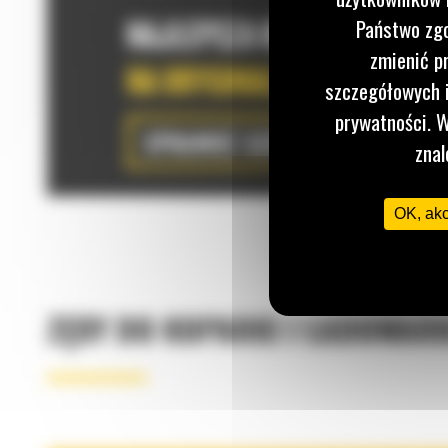
Państwo zgo
zmienić p
szczegółowych i
prywatności. W
znal
OK, ak
ZĘBY DO KOPARKI I ŁADOWAR