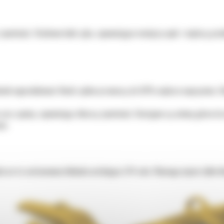
z żywotność. Stożkowe boki zęba, zapewniające mniejszy opór i większą pr
kolwiek wyprodukował. Noski zębów przenoszą do 50% większe naprężenia. 
 oraz spoiny, zapewniając dłuższą żywotność. Dostępne są osłony górne 
ie.
la na to zastosowana blokada ustalająca 3/4 cala. Wymaga użycia tylko kl