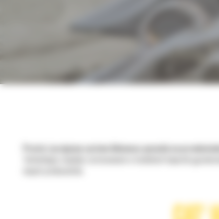
Prosty i przyjazny system Advansys pozwala na przeniesien
Technologia znajduje zastosowanie w modelach koparek gąsienico
innych producentów.