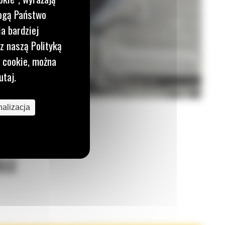
mogą Państwo
a bardziej
z naszą Polityką
i cookie, można
utaj.
alizacja
ELE