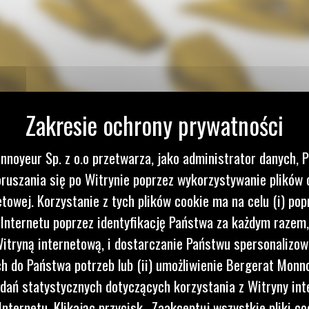
nnoyeur Sp. z o.o przetwarza, jako administrator danych, 
ruszania się po Witrynie poprzez wykorzystywanie plików 
era serii K.
etowej. Korzystanie z tych plików cookie ma na celu (i) pop
 Internetu poprzez identyfikację Państwa za każdym razem,
itryną internetową, i dostarczanie Państwu spersonalizo
ek.
 do Państwa potrzeb lub (ii) umożliwienie Bergerat Monno
dań statystycznych dotyczących korzystania z Witryny int
nternetu. Klikając przycisk „Zaakceptuj wszystkie pliki co