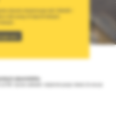
alne elementy eksploatacyjne łyżki. Nakładki i
ocze łyżki pasują do koparek kołowych,
kołowych.
CI@B-M.PL
inalnych odpowiedników.
at od 950. System nakładek i adapterów pasuje również do maszyn