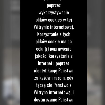
CAT COMPACT Z TECHNOLOGIĄ MACHINE
poprzez
DRIVE POWER (MDP)
wykorzystywanie
Machine Drive Power (MDP) to oparty na pomiarze energii system,
plików cookies w tej
który wskazuje sztywność gleby na podstawie korelacji ugniecenia z
oporem toczenia. Zawiera opcjonalny system tworzenia map, który
Witrynie internetowej.
wizualnie przedstawia operatorowi zapis jego pracy, aby mógł on
Korzystanie z tych
sprawdzić, czy walec objechał cały teren i wykonał pracę w sposób
równomierny.
plików cookie ma na
celu (i) poprawienie
jakości korzystania z
Internetu poprzez
identyfikację Państwa
za każdym razem, gdy
łączą się Państwo z
Witryną internetową, i
dostarczanie Państwu