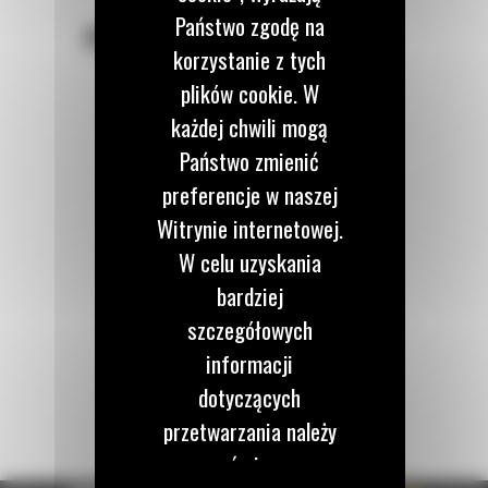
Państwo zgodę na
POZOSTAŃMY W KONTAKCIE
korzystanie z tych
plików cookie. W
każdej chwili mogą
Państwo zmienić
Zadzwoń do nas
preferencje w naszej
122 100 122
Witrynie internetowej.
W celu uzyskania
Napisz do nas
bardziej
WYŚLIJ WIADOMOŚĆ
szczegółowych
informacji
dotyczących
przetwarzania należy
zapoznać się z naszą