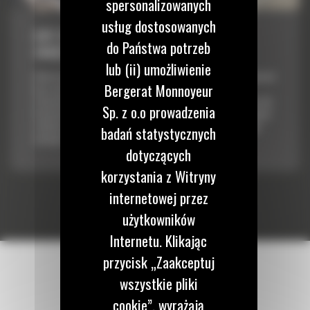
spersonalizowanych
usług dostosowanych
CAT COMPACT Z ALGORYTMEM
do Państwa potrzeb
ZAGĘSZCZANIA
lub (ii) umożliwienie
Układ kontroli zagęszczania do kompaktorów do prac na wysypiskach
Bergerat Monnoyeur
łączy nowoczesne funkcje pomiaru ugniecenia, instrukcji
wyświetlanych w kabinie dla operatora oraz funkcji raportowania dla
Sp. z o.o prowadzenia
menedżerów. System zawiera odbiornik systemu globalnej nawigacji
satelitarnej (GNSS) umieszczony na kabinie i wyświetlacz z mapą
badań statystycznych
wewnątrz kabiny.
dotyczących
korzystania z Witryny
internetowej przez
użytkowników
Internetu. Klikając
przycisk „Zaakceptuj
wszystkie pliki
cookie”, wyrażają