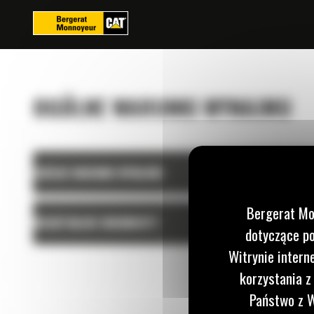
Panel zarządzania plikami cookies
OGÓLNE WARUNKI WYNAJMU
OGÓLNE WARUNKI WYNAJMU
Bergerat Mo
NIEAKTUALNE DOKUMENTY
dotyczące po
Witrynie intern
korzystania z
Państwo z W