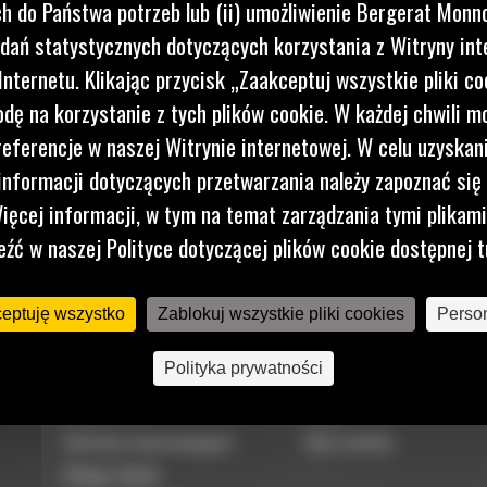
 do Państwa potrzeb lub (ii) umożliwienie Bergerat Monno
dań statystycznych dotyczących korzystania z Witryny int
nternetu. Klikając przycisk „Zaakceptuj wszystkie pliki co
dę na korzystanie z tych plików cookie. W każdej chwili 
referencje w naszej Witrynie internetowej. W celu uzyskani
 do nas
Napisz d
nformacji dotyczących przetwarzania należy zapoznać się 
0 122
WYŚLI
ięcej informacji, w tym na temat zarządzania tymi plikam
eźć w naszej Polityce dotyczącej plików cookie dostępnej t
ceptuję wszystko
Zablokuj wszystkie pliki cookies
Person
TECHNOLOGIE
DOWIEDZ SIĘ WIĘCEJ
Polityka prywatności
VisionLink®
Blog
Systemy wspomagające
Baza wiedzy
Usługi zdalne