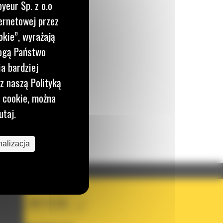
yeur Sp. z o.o
ernetowej przez
okie”, wyrażają
mogą Państwo
a bardziej
o nas
z naszą Polityką
J WIADOMOŚĆ
i cookie, można
utaj.
alizacja
KRAJ
BM POLSKA