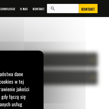
KONTAKT
ECHNOLOGIE
O NAS
KONTAKT
+
Państwa dane
+
cookies w tej
rawienie jakości
 gdy łączą się
wanych usług