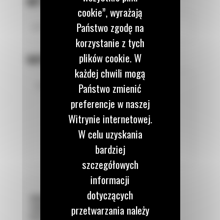
NIP FIRMY
*
cookie”, wyrażają
Państwo zgodę na
korzystanie z tych
plików cookie. W
NAPISZ WIADOMOŚĆ
każdej chwili mogą
Państwo zmienić
preferencje w naszej
Witrynie internetowej.
W celu uzyskania
bardziej
szczegółowych
informacji
dotyczących
WYRAŻAM ZGODĘ NA PRZETWARZANIE DANYCH
przetwarzania należy
OSOBOWYCH
W CELU REALIZACJI ZGŁOSZENIA
*