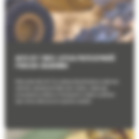
AUTO SET TIRES: LEPSZA PRZYCZEPNOŚĆ
PODCZAS ZAŁADUNKU
Kiedy system Auto Set Tires wykryje uślizg kół podczas nabierania
materiału, automatycznie lekko unosi ramiona, zwiększając
przyczepność przedniej osi. Rozwiązanie to zwiększa żywotność
opon, skraca cykl pracy oraz ogranicza spalanie.