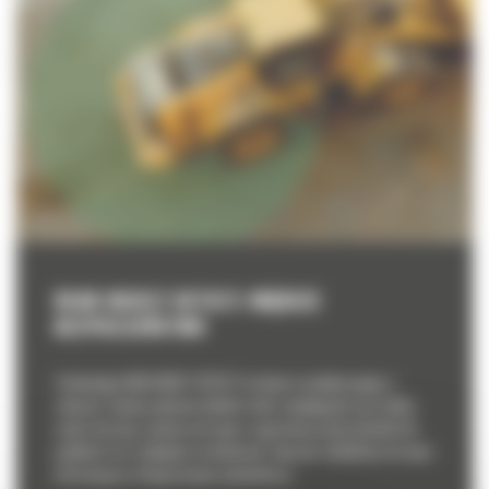
REAR OBJECT DETECT: WIĘKSZE
BEZPIECZEŃSTWO
Technologia REAR OBJECT DETECT to kamera współpracująca z
radarem. System wykrywa obiekty i ludzi znajdujących się w tylnej
części maszyny. System ostrzega o zagrożeniu proporcjonalnie do
prędkości oraz odległości od ładowarki. Operator dodatkowo otrzyma
informację na zintegrowanym wyświetlaczu.