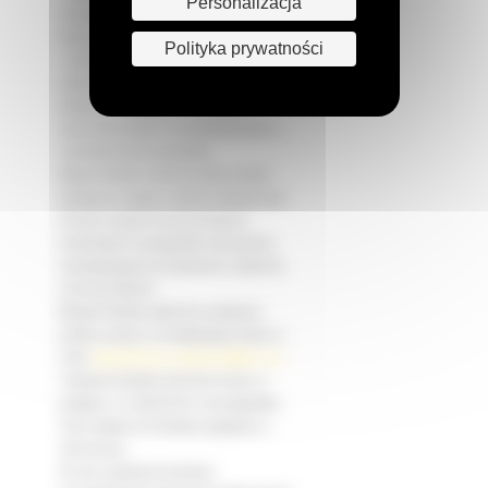
Personalizacja
usuwania i przenoszenia Państwa
danych osobowych;
Polityka prywatności
- prawo do wnioskowania o
ograniczenie przetwarzania Państwa
danych osobowych i wniesienia
sprzeciwu wobec ich przetwarzania z
uzasadnionych powodów;
Mają Państwo również prawo złożyć
skargę do organu nadzoru takiego jak
Prezes Urzędu Ochrony Danych
Osobowych w przypadku naruszenia
obowiązujących przepisów w zakresie
ochrony danych.
Mogą Państwo wykonać powyższe
prawa, pisząc na następujący adres e-
mail:
aktualizacja.rezygnacja@b-m.pl
.
Jednak Państwa sprzeciw może, w
praktyce i w zależności od przypadku,
mieć wpływ na Państwa zapytanie o
informacje.
W celu uzyskania bardziej