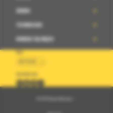
SERWIS
TECHNOLOGIE
DOWIEDZ SIĘ WIĘCEJ
KRAJ
BM POLSKA
OBSERWUJ NAS
© 2026 Bergerat-Monnoyeur