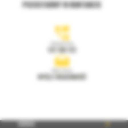
POZOSTAŃMY W KONTAKCIE
Zadzwoń do nas
122 100 122
Napisz do nas
WYŚLIJ WIADOMOŚĆ
OFERTA