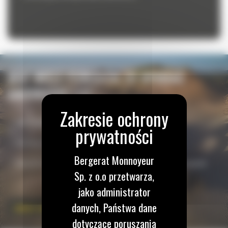
JEST WIELE POWODÓW, BY WYBRAĆ
ŁADOWARKĘ CAT
✓ Elektrohydrauliczne sterowanie
✓ Homologowany joystick jazdy zintegrowany z fotelem
Bergerat Monnoyeur
✓ Fabryczny opcjonalny system pomiaru ciśnienia i temperatury w oponach
Sp. z o.o przetwarza,
jako administrator
danych, Państwa dane
ZOBACZ ŁADOWARKI KOŁOWE CAT
dotyczące poruszania