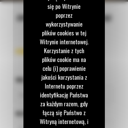
się po Witrynie
poprzez
ZAPYTAJ O WYCENĘ WYPEŁNIAJĄC
wykorzystywanie
FORMULARZ KONTAKTOWY
plików cookies w tej
Witrynie internetowej.
Korzystanie z tych
FORMULARZ KONTAKTOWY
plików cookie ma na
celu (i) poprawienie
jakości korzystania z
IMIĘ
*
Internetu poprzez
identyfikację Państwa
za każdym razem, gdy
łączą się Państwo z
NAZWISKO
*
Witryną internetową, i