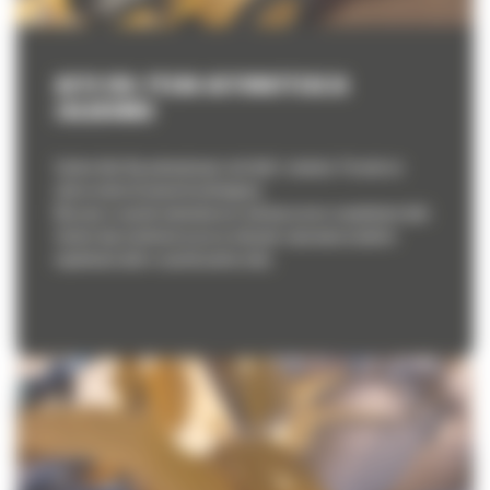
AUTO DIG: PEŁNA AUTOMATYZACJA
ZAŁADUNKU
System Auto Dig automatyzuje ruch łyżki i ramienia. Pozwala on
nabrać materiał niemal bezobsługowo.
Maszyna w sposób automatyczny realizuje proces uzupełniania łyżki.
System daje możliwość pracy na własnym zapisanym projekcie
wypełniania łyżki w sposób powtarzalny.