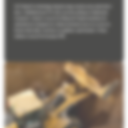
Cat Payload to technologia dynamicznego ważenia masy materiału w
łyżce z dokładnością do 1%, która pozwala uniknąć przeładowania
transportu. System w wersji Cat Advanced Payload umożliwia też
automatyczne odsypanie do zadanej docelowej masy oraz prace na
listach materiałów i bardziej szczegółowe raportowanie z Vision
Linkiem w wersji Performance PRO.