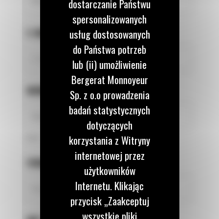
dostarczanie Państwu
spersonalizowanych
E-MAIL
*
usług dostosowanych
do Państwa potrzeb
lub (ii) umożliwienie
Bergerat Monnoyeur
NUMER TELEFONU
*
Sp. z o.o prowadzenia
badań statystycznych
dotyczących
korzystania z Witryny
9 z 9
internetowej przez
FIRMA
*
użytkowników
Internetu. Klikając
przycisk „Zaakceptuj
wszystkie pliki