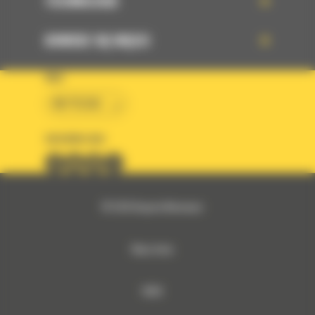
TECHNOLOGIE
DOWIEDZ SIĘ WIĘCEJ
KRAJ
BM POLSKA
OBSERWUJ NAS
© 2026 Bergerat-Monnoyeur
Mapa strony
RODO