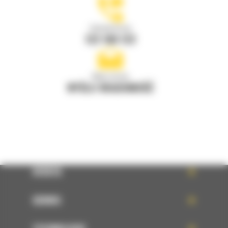
Zadzwoń do nas
122 100 122
Napisz do nas
WYŚLIJ WIADOMOŚĆ
OFERTA
SERWIS