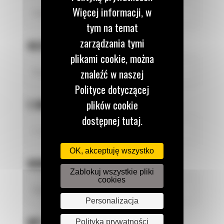
Więcej informacji, w
tym na temat
zarządzania tymi
NAZWISKO
*
plikami cookie, można
znaleźć w naszej
Polityce dotyczącej
E-MAIL
*
plików cookie
dostępnej tutaj.
OK, akceptuję wszystko
NUMER TELEFONU
*
Zablokuj wszystkie pliki
cookies
Personalizacja
NIP FIRMY
*
Polityka prywatności