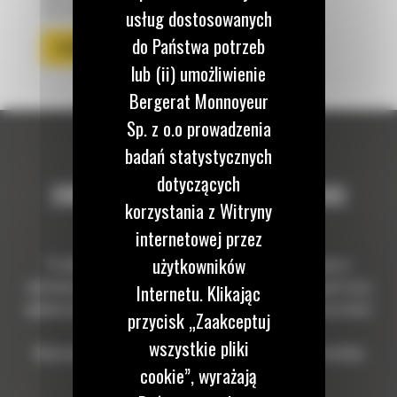
osprzętu.
usług dostosowanych
do Państwa potrzeb
POPRZEDNI
KOLEJNY
lub (ii) umożliwienie
Bergerat Monnoyeur
Sp. z o.o prowadzenia
badań statystycznych
dotyczących
ZOBACZ GŁOWICĘ TRS6 PODCZAS
korzystania z Witryny
PRACY
internetowej przez
użytkowników
Przykładowe wykorzystanie głowicy uchylno-obrotowej w
codziennej pracy operatorów minikoparek. Od precyzyjnych prac
Internetu. Klikając
wykończeniowych po zadania wymagające większej elastyczności
przycisk „Zaakceptuj
osprzętu.
wszystkie pliki
Materiały pochodzą z publicznie dostępnych kanałów YouTube
cookie”, wyrażają
użytkowników sprzętu.