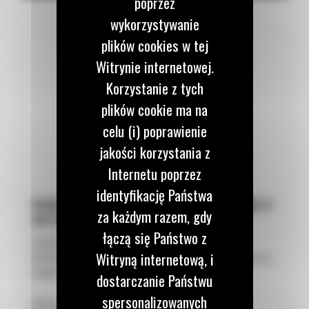
poprzez
operatora,
Moment obrotowy przechylania
14408.3 N·m
wykorzystywanie
Wygodniejszą pracę w miejscach o ograniczonej
plików cookies w tej
Moment obrotowy obracania
3900 N·m
przestrzeni,
Witrynie internetowej.
Większą uniwersalność jednej maszyny.
Korzystanie z tych
plików cookie ma na
celu (i) poprawienie
jakości korzystania z
Internetu poprzez
identyfikację Państwa
PEŁNY OBRÓT O 360 STOPNI I WYCHYLENIE O
za każdym razem, gdy
40 STOPNI
łączą się Państwo z
Zapewnia optymalną kontrolę osprzętu, co zwiększa
Witryną internetową, i
elastyczność pracy. Wszystkie głowice obrotowo-uchylne są
wyposażone w czujniki obrotu i wychylenia.
dostarczanie Państwu
spersonalizowanych
Kliknij „KOLEJNY”, aby poznać kolejną funkcję i zaletę