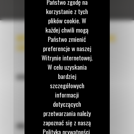
Państwo zgodę na
korzystanie z tych
plików cookie. W
każdej chwili mogą
WYPEŁNIJ FORMULARZ - GŁOWICE
Państwo zmienić
CAT TRS
preferencje w naszej
Witrynie internetowej.
W celu uzyskania
bardziej
WYBIERZ MODEL GŁOWICY
*
szczegółowych
TRS4
informacji
TRS6
dotyczących
TRS8
przetwarzania należy
zapoznać się z naszą
IMIĘ
*
Polityką prywatności.