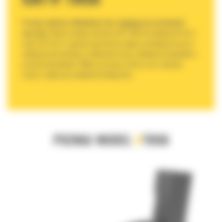
Pracuj szybciej, dokładniej i bez ciągłego przestawiania
maszyny.
Głowica uchylno-obrotowa CAT TRS6 do minikoparek Cat o
masie od 5 do 6 t zapewnia operatorowi większą swobodę pracy przy
wykopach pod instalacje, profilowaniu terenu, układaniu krawężników i
pracach komunalnych. Większa precyzja, krótszy czas realizacji
zleceń i zwiększona wydajność każdego dnia.
POZNAJ MODEL
#
TRS6