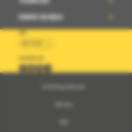
TECHNOLOGIE
DOWIEDZ SIĘ WIĘCEJ
KRAJ
BM POLSKA
OBSERWUJ NAS
© 2026 Bergerat-Monnoyeur
Mapa strony
RODO