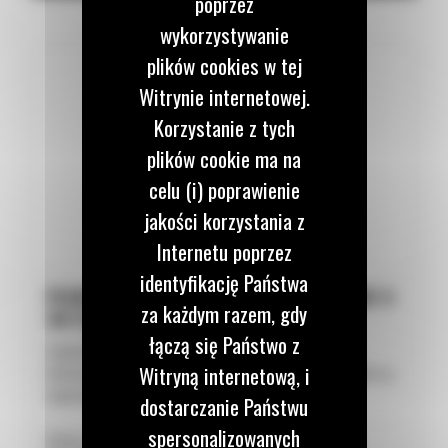
poprzez
operatora,
Moment obrotowy przechylania
26500 N·m
wykorzystywanie
Wygodniejszą pracę w miejscach o ograniczonej
plików cookies w tej
Moment obrotowy obracania
3900 N·m
przestrzeni,
Witrynie internetowej.
Większą uniwersalność jednej maszyny.
Korzystanie z tych
plików cookie ma na
celu (i) poprawienie
jakości korzystania z
Internetu poprzez
identyfikację Państwa
PEŁNY OBRÓT O 360 STOPNI I WYCHYLENIE O
za każdym razem, gdy
40 STOPNI
łączą się Państwo z
Zapewnia optymalną kontrolę osprzętu, co zwiększa
Witryną internetową, i
elastyczność pracy. Wszystkie głowice obrotowo-uchylne są
wyposażone w czujniki obrotu i wychylenia.
dostarczanie Państwu
spersonalizowanych
Kliknij „KOLEJNY”, aby poznać kolejną funkcję i zaletę