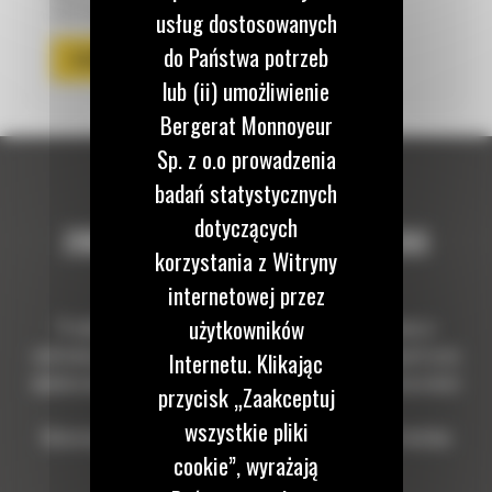
osprzętu.
usług dostosowanych
do Państwa potrzeb
POPRZEDNI
KOLEJNY
lub (ii) umożliwienie
Bergerat Monnoyeur
Sp. z o.o prowadzenia
badań statystycznych
dotyczących
ZOBACZ GŁOWICĘ TRS8 PODCZAS
korzystania z Witryny
PRACY
internetowej przez
użytkowników
Przykładowe wykorzystanie głowicy uchylno-obrotowej w
codziennej pracy operatorów minikoparek. Od precyzyjnych prac
Internetu. Klikając
wykończeniowych po zadania wymagające większej elastyczności
przycisk „Zaakceptuj
osprzętu.
wszystkie pliki
Materiały pochodzą z publicznie dostępnych kanałów YouTube
cookie”, wyrażają
użytkowników sprzętu.