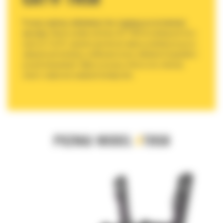
Pracuj szybciej, dokładniej i bez ciągłego przestawiania
maszyny.
Głowica uchylno-obrotowa CAT TRS8 do minikoparek Cat o
masie od 7 do 10 t zapewnia operatorowi większą swobodę pracy przy
wykopach pod instalacje, profilowaniu terenu, układaniu krawężników i
pracach komunalnych. Większa precyzja, krótszy czas realizacji
zleceń i zwiększona wydajność każdego dnia.
POZNAJ MODEL
#
TRS8