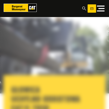
Panel zarządzania plikami cookies
GŁOWICA
UCHYLNO OBROTOWA
CAT® TRS8