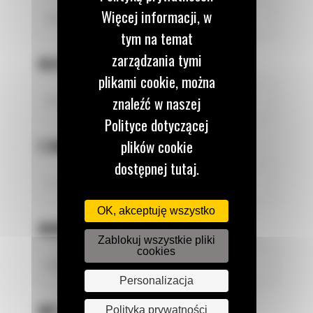
Więcej informacji, w
tym na temat
zarządzania tymi
NAZWISKO
*
plikami cookie, można
znaleźć w naszej
Polityce dotyczącej
E-MAIL
*
plików cookie
dostępnej tutaj.
OK, akceptuję wszystko
NUMER TELEFONU
*
Zablokuj wszystkie pliki
cookies
Personalizacja
NIP FIRMY
*
Polityka prywatności