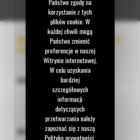
Państwo zgodę na
korzystanie z tych
plików cookie. W
każdej chwili mogą
WYPEŁNIJ FORMULARZ - GŁOWICE
Państwo zmienić
CAT TRS
preferencje w naszej
Witrynie internetowej.
W celu uzyskania
bardziej
WYBIERZ MODEL GŁOWICY
*
szczegółowych
TRS4
informacji
TRS6
dotyczących
TRS8
przetwarzania należy
zapoznać się z naszą
IMIĘ
*
Polityką prywatności.