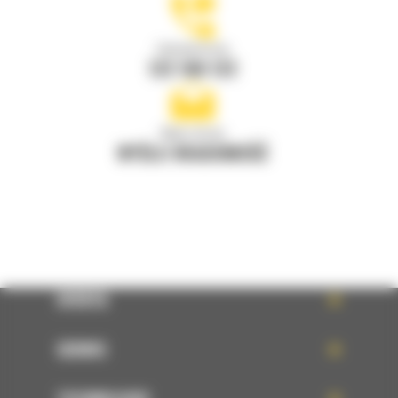
Zadzwoń do nas
122 100 122
Napisz do nas
WYŚLIJ WIADOMOŚĆ
OFERTA
SERWIS