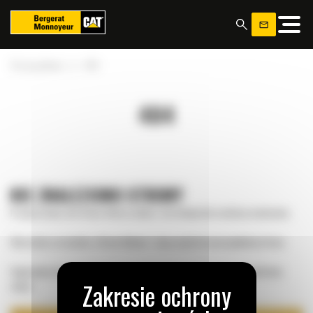
Panel zarządzania plikami cookies
»
Strona główna
404
404
NIE ZNALEZIONO STRONY
Przepraszamy, ale strona, której szukasz, nie istnieje lub została przeniesiona.
Skorzystaj z przycisku „Strona Główna”, aby przejść do naszej głównej strony.
Sugerujemy skorzystanie z menu nawigacyjnego w celu znalezienia właściwej
sekcji.