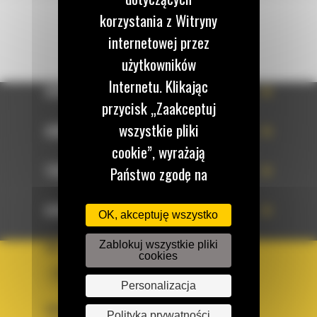
korzystania z Witryny
internetowej przez
użytkowników
Internetu. Klikając
OFERTA
przycisk „Zaakceptuj
wszystkie pliki
SERWIS
cookie”, wyrażają
TECHNOLOGIE
Państwo zgodę na
korzystanie z tych
DOWIEDZ SIĘ WIĘCEJ
plików cookie. W
OK, akceptuję wszystko
każdej chwili mogą
Zablokuj wszystkie pliki
KRAJ
cookies
Państwo zmienić
BM POLSKA
preferencje w naszej
Personalizacja
Witrynie internetowej.
OBSERWUJ NAS
Polityka prywatności