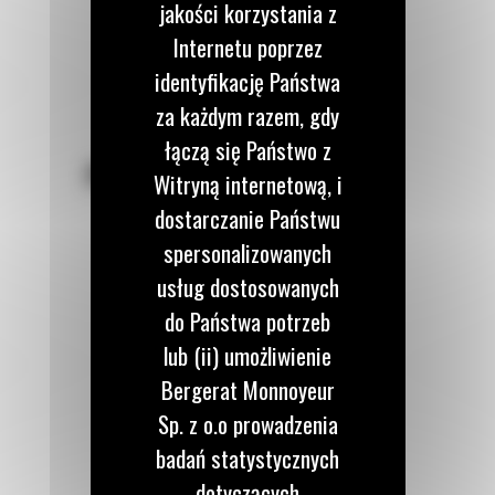
jakości korzystania z
Internetu poprzez
identyfikację Państwa
za każdym razem, gdy
łączą się Państwo z
POZOSTAŃMY W KONTAKCIE
Witryną internetową, i
dostarczanie Państwu
spersonalizowanych
usług dostosowanych
do Państwa potrzeb
Zadzwoń do nas
122 100 122
lub (ii) umożliwienie
Bergerat Monnoyeur
Sp. z o.o prowadzenia
Napisz do nas
WYŚLIJ WIADOMOŚĆ
badań statystycznych
dotyczących