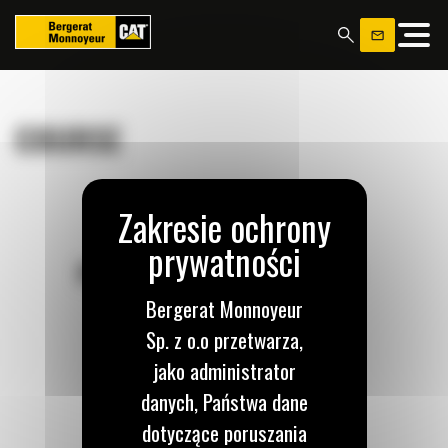
Panel zarządzania plikami cookies
COURSE
POZOSTAŃMY W KONTAKCIE
Bergerat Monnoyeur
Sp. z o.o przetwarza,
jako administrator
danych, Państwa dane
Zadzwoń do nas
122 100 122
dotyczące poruszania