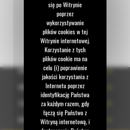
się po Witrynie
poprzez
Napisz do nas
wykorzystywanie
WYŚLIJ WIADOMOŚĆ
plików cookies w tej
Witrynie internetowej.
Korzystanie z tych
plików cookie ma na
celu (i) poprawienie
OFERTA
jakości korzystania z
Internetu poprzez
SERWIS
identyfikację Państwa
za każdym razem, gdy
TECHNOLOGIE
łączą się Państwo z
DOWIEDZ SIĘ WIĘCEJ
Witryną internetową, i