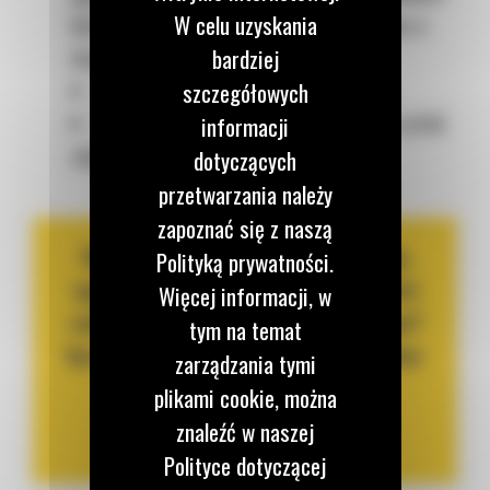
W celu uzyskania
lub kiedy jedna gąsienica jest nieruchoma a
druga się obraca,
bardziej
Nie obracali gąsienicami w miejscu,
szczegółowych
Nie jeździli z dużą prędkością lub nie cofali
informacji
zbyt często maszyną.
dotyczących
przetwarzania należy
zapoznać się z naszą
Rozglądasz się za nowa lub używaną
Polityką prywatności.
spycharką gąsienicową. A może jesteś
Więcej informacji, w
zainteresowanym wynajmem maszyny?
tym na temat
Sprawdź co dla Ciebie przygotowaliśmy:
zarządzania tymi
plikami cookie, można
SPRAWDŹ
znaleźć w naszej
Polityce dotyczącej