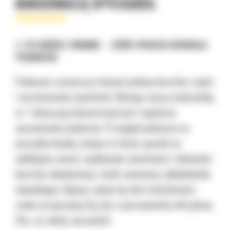
KONSERWACJĘ SPYCHAREK.
1. PO KAŻDEJ ZMIANIE – ZRÓB SPACER DOOKOŁA
PODWOZIA
Podwozie zazwyczaj stanowi połowę kosztów części
i serwisowania spycharki. Dlatego naszą wskazówką
nr 1 dotyczącą konserwacji jest regularne
sprawdzanie podwozia. Przegląd podwozia na
początku każdej zmiany to łatwy sposób na
uniknięcie awarii, wydłużenie żywotności i obniżenie
kosztów eksploatacji. Jeżeli zauważysz jakiekolwiek
niepokojące objawy zajmij się nimi natychmiast,
zanim przyprawią Cię one o permanentny ból głowy.
Oto, co należy sprawdzić: