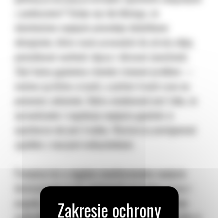
z podwoziem? Dzieje się tak dlatego, że
niewłaściwe napięcie powoduje dodatkowe
obciążenie, które może prowadzić do utraty oleju,
powodować suchość złączy i skracać żywotność.
Zbyt luźna gąsienica również stanowi problem —
możesz ją łatwo zrzucić, a potem tracić czas na
ponowne założenie. Dobra wiadomość jest taka, że
sprawdzanie i regulacja napięcia gąsienic w
spycharce nie jest trudne. Wystarczy postępować
zgodnie z naszymi wskazówkami.
Pamiętaj też o ciągłym monitorowaniu napięcia
dostosowując je do zmiennych warunków pracy i
pogody. Nawet niewielki deszcz, który powoduje
podmoknięcie gleby, może doprowadzić do ucisku w