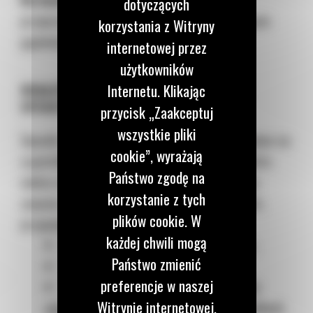
dotyczących
przeprowadź kontrolę upewniając się, że ugięcie
korzystania z Witryny
gąsienicy jest odpowiednie.
internetowej przez
użytkowników
Internetu. Klikając
WSKAZÓWKA BONUS: POPRAW ZŁE NAWYKI
OPERATORÓW
przycisk „Zaakceptuj
wszystkie pliki
Sposób obsługi spycharki ma bezpośredni wpływ na
cookie”, wyrażają
częstotliwość czynności konserwacyjnych, które
Państwo zgodę na
należy wykonać. Aby uniknąć przedwczesnego
korzystanie z tych
zużycia i niepotrzebnych napraw serwisowych,
plików cookie. W
przypominaj operatorom spycharek, aby:
każdej chwili mogą
Nie zmieniali biegów podczas skrętu,
Państwo zmienić
Nie skręcali na stromych zboczach,
preferencje w naszej
Nie wykonywali obrotu maszyną kiedy
Witrynie internetowej.
gąsienice kręcą się w przeciwnych kierunkach