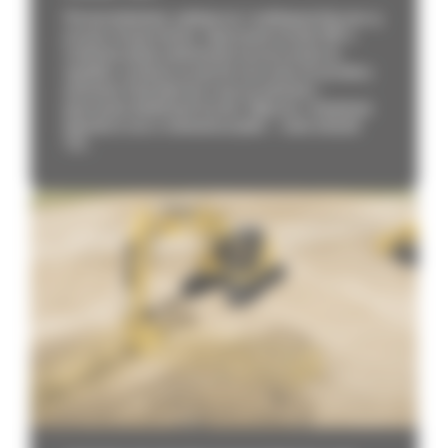
W branży budowlanej, wydobywczej i recyklingowej kluczowe są
precyzja i bezpieczeństwo. Zignorowanie procedur BHP w
środowisku pełnym wielotonowych maszyn prowadzi do
wypadków, uszkodzeń sprzętu lub zniszczenia infrastruktury
podziemnej. Każdy błąd może oznaczać opóźnienia i
generowanie dodatkowych kosztów. Wyłączona z eksploatacji
jednostka to cios w rentowność projektu – rośnie wskaźnik
TCO...