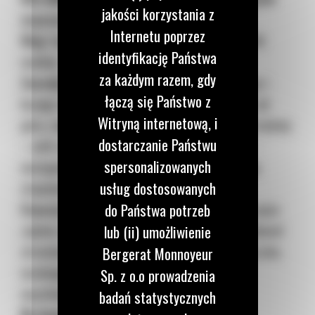
jakości korzystania z
czyszczenia podwozia:
Internetu poprzez
Użyj:
łopaty, kilofa, węża wodnego lub armatki
identyfikację Państwa
wodnej
za każdym razem, gdy
Zacznij
od przodu lub tyłu maszyny, usuwając i
łączą się Państwo z
luzując większe kawałki błota, ziemi itp. idąc od
Witryną internetową, i
góry, najpierw z kół napinających wokół rolki nośnej
dostarczanie Państwu
– jeśli znajduje się ona na górze ramy rolki –
spersonalizowanych
następnie wokół koła zębatego, przesuwaj się
usług dostosowanych
stopniowo w dół.
Czyszczenie
z użyciem armatki wodnej lub węża
do Państwa potrzeb
zajmie ci kilka minut, ale uważaj żebyś nie celował
lub (ii) umożliwienie
strumienia wody bezpośrednio w koniec sworznia,
Bergerat Monnoyeur
wciskając w nie błoto, bo doprowadzisz do
Sp. z o.o prowadzenia
wyschnięcia złącza i awarii maszyny.
badań statystycznych
Na koniec
gdy maszyna będzie już czysta