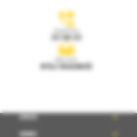
Zadzwoń do nas
122 100 122
Napisz do nas
WYŚLIJ WIADOMOŚĆ
OFERTA
SERWIS