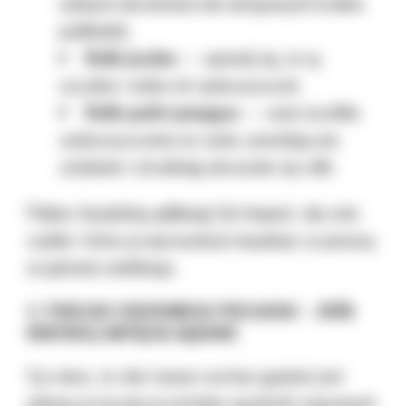
żadnych nierówności lub nietypowych braków
podkładek,
Rolki jezdne
— upewnij się, że są
szczelne i wolne od zanieczyszczeń,
Rolki podtrzymujące
— usuń wszelkie
zanieczyszczenia na ramie, powodują one
zatykanie i utrudniają obracanie się rolki.
Pobierz bezpłatną aplikację Cat Inspect
, aby móc
szybko i łatwo przeprowadzać inspekcje za pomocą
urządzenia mobilnego.
2. PODCZAS CODZIENNEGO PRZEJAZDU – ZRÓB
KONTROLĘ NAPIĘCIA GĄSIENIC
Czy wiesz, że zbyt ciasny rozstaw gąsienic jest
główną przyczyną przestojów spycharki związanych