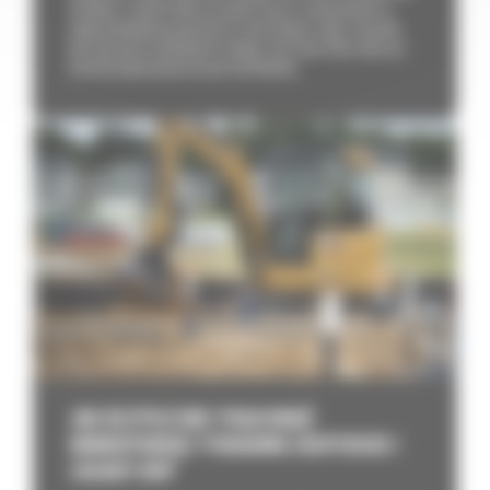
działania. Zamiast kilku sprzętów możesz zainwestować w
jedną kompaktową koparkę do różnorodnych zadań. Sprawdź,
jaki osprzęt do minikoparki zakupić, aby Twoja flota stała się
bardziej dopasowana do potrzeb klientów.
JAK BEZPIECZNIE PRACOWAĆ
MINIKOPARKĄ? PORADNIK EKSPERCKI I
ZASADY BHP