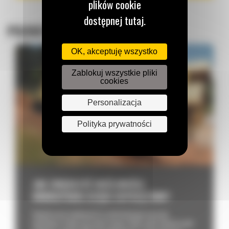
plików cookie
dostępnej tutaj.
POZOSTAŁE POSTY
OK, akceptuję wszystko
Zablokuj wszystkie pliki
cookies
Personalizacja
Polityka prywatności
JAK ZWIĘKSZYĆ MOŻLIWOŚCI
MINIKOPARKI DZIĘKI OSPRZĘTOWI?
Współczesne minikoparki to wielofunkcyjne maszyny
budowlane. Dzięki osprzętowi mogą w kilka chwil zmienić profil