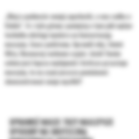
„Dbaj o podwozie swojej spycharki, a ona zadba o
Ciebie”. A z tyłu głowy: pamiętaj o tym jaki wpływ
technika obsługi wywiera na konserwację
maszyny. Znasz podstawy. Sprawdź olej. Zmień
filtry. Nasmaruj ruchome części. Jeżeli Twoim
celem jest lepsza wydajność i krótsze przestoje
maszyny, to na czym jeszcze powinieneś
skoncentrować swoje wysiłki?
SPRAWDŹ NASZE TRZY NAJLEPSZE
SPOSOBY NA SKUTECZNĄ