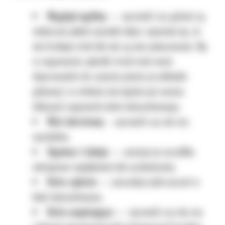
Wygląd ogólny
— sprawdź czy gdzieś są
widoczne jakieś wycieki oleju i upewnij się, że
nie brakuje śrub lub nie są one poluzowane. Np.
w segmencie zębatki, brak śrub może
doprowadzić do zużycia piasty przekładni
głównej i w efekcie nie będzie już można
dokręcić segmentu koła łańcuchowego,
Wał obrotowy
– sprawdź czy nie ma
wycieków,
Ogniwa i tuleje
— uważaj na wszelkie
nietypowe wgłębienia lub uszkodzenia,
Koła zębate
— poszukaj wybrzuszeń w
kole łańcuchowym,
Koła napinające
— sprawdź czy nie ma