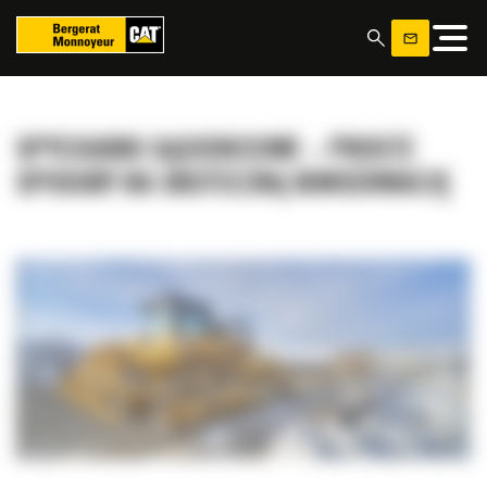
Panel zarządzania plikami cookies
SPYCHARKI GĄSIENICOWE – PROSTE
SPOSOBY NA SKUTECZNĄ KONSERWACJĘ