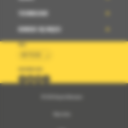
TECHNOLOGIE
DOWIEDZ SIĘ WIĘCEJ
KRAJ
BM POLSKA
OBSERWUJ NAS
© 2026 Bergerat-Monnoyeur
Mapa strony