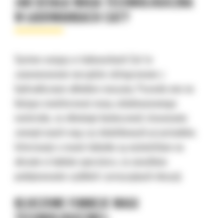
JAK DZIAŁA WAGA TECHNOLOGICZNA
W ŁADOWARKACH CAT?
System ważący w ładowarkach Cat to
zaawansowane narzędzie zintegrowane z
hydraulicznym układem maszyny. Pozwala ono na
bieżąco monitorować masę załadowywanego
materiału, co eliminuje konieczność stosowania
zewnętrznych wag czy dodatkowych przystanków.
Informacje o masie ładunku są wyświetlane na
ekranie w kabinie operatora, co umożliwia
podejmowanie szybkich i precyzyjnych decyzji.
KLUCZOWE FUNKCJE WAGI
TECHNOLOGICZNEJ: