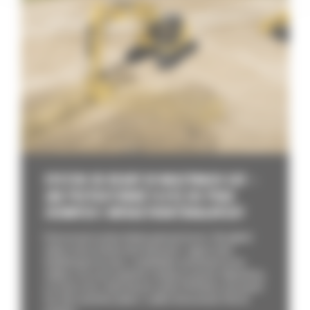
SYSTEM 3D READY W MASZYNACH CAT –
JAK PRZYGOTOWAĆ FLOTĘ DO PRAC
ZIEMNYCH I INFRASTRUKTURALNYCH?
Brak precyzji na placu budowy generuje koszty. Zbyt głęboki
wykop oznacza konieczność dowożenia i zagęszczania
dodatkowego kruszywa, a niedokładne wyrównanie terenu
wydłuża czas pracy spycharki o kolejne przejazdy. Odpowiedzią
na straty czasu i materiału jest system 3D Ready w maszynach
Cat, który umożliwia płynne i szybkie dostosowanie floty do