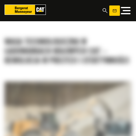
Panel zarządzania plikami cookies
WAGA TECHNOLOGICZNA W
ŁADOWARKACH KOŁOWYCH CAT –
REWOLUCJA W PRECYZJI I EFEKTYWNOŚCI