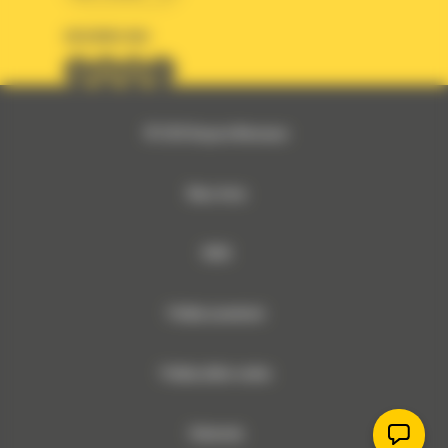
OBSERWUJ NAS
© 2026 Bergerat-Monnoyeur
Mapa strony
RODO
Polityka prywatności
Polityka plików cookies
Dokumenty