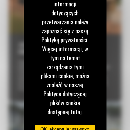
informacji
dotyczących
przetwarzania należy
zapoznać się z naszą
Polityką prywatności.
JAK ZWIĘKSZYĆ MOŻLIWOŚCI
Więcej informacji, w
MINIKOPARKI DZIĘKI OSPRZĘTOWI?
tym na temat
Współczesne minikoparki to wielofunkcyjne maszyny
zarządzania tymi
budowlane. Dzięki osprzętowi mogą w kilka chwil zmienić profil
działania. Zamiast kilku sprzętów możesz zainwestować w
plikami cookie, można
jedną kompaktową koparkę do różnorodnych zadań. Sprawdź,
jaki osprzęt do minikoparki zakupić, aby Twoja flota stała się
znaleźć w naszej
bardziej dopasowana do potrzeb klientów.
Polityce dotyczącej
plików cookie
dostępnej tutaj.
OK, akceptuję wszystko