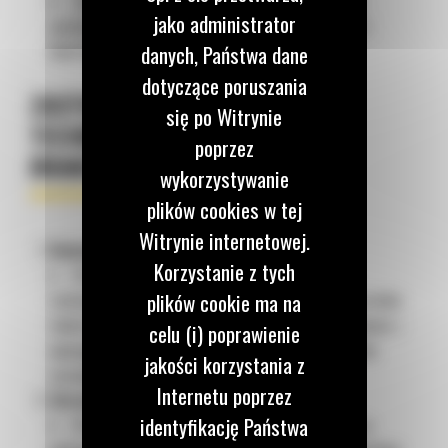
Zebrane dane mogą być łatwo eksportowane do
jako administrator
systemów zarządzania, wspierając transparentność i
danych, Państwa dane
kontrolę procesów.
dotyczące poruszania
ZASTOSOWANIA WAGI
się po Witrynie
TECHNOLOGICZNEJ W RÓŻNYCH
poprzez
BRANŻACH
wykorzystywanie
plików cookies w tej
Witrynie internetowej.
Budownictwo
Korzystanie z tych
W budownictwie precyzja jest kluczowa. Waga
plików cookie ma na
technologiczna umożliwia dokładny załadunek materiałów
takich jak piasek, żwiry czy beton, co zapewnia zgodność z
celu (i) poprawienie
wymaganiami projektowymi i eliminuje ryzyko braków
jakości korzystania z
surowców.
Internetu poprzez
Górnictwo
identyfikację Państwa
W kopalniach i żwirowniach waga technologiczna