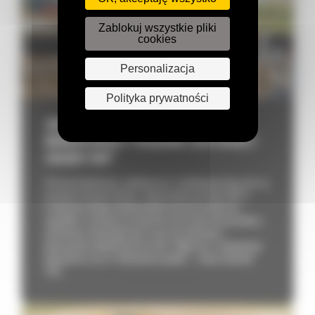
Zablokuj wszystkie pliki
cookies
Personalizacja
Polityka prywatności
JAK BEZPIECZNIE PRACOWAĆ
MINIKOPARKĄ? PORADNIK EKSPERCKI I
ZASADY BHP
W branży budowlanej, wydobywczej i recyklingowej kluczowe są
precyzja i bezpieczeństwo. Zignorowanie procedur BHP w
środowisku pełnym wielotonowych maszyn prowadzi do
wypadków, uszkodzeń sprzętu lub zniszczenia infrastruktury
podziemnej. Każdy błąd może oznaczać opóźnienia i
generowanie dodatkowych kosztów. Wyłączona z eksploatacji
jednostka to cios w rentowność projektu – rośnie wskaźnik
TCO...