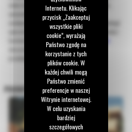
wielu branżach. Pozwala na precyzyjny pomiar,
Internetu. Klikając
optymalizację procesów oraz zwiększenie
przycisk „Zaakceptuj
wydajności i bezpieczeństwa. Dzięki tej technologii
wszystkie pliki
operatorzy mogą pracować szybciej, efektywniej i
cookie”, wyrażają
bardziej ekonomicznie, co czyni
ładowarki Cat
Państwo zgodę na
niezastąpionym sprzętem w nowoczesnych
korzystanie z tych
przedsięwzięciach.
plików cookie. W
każdej chwili mogą
Państwo zmienić
POZOSTAŁE POSTY
preferencje w naszej
Witrynie internetowej.
W celu uzyskania
bardziej
szczegółowych