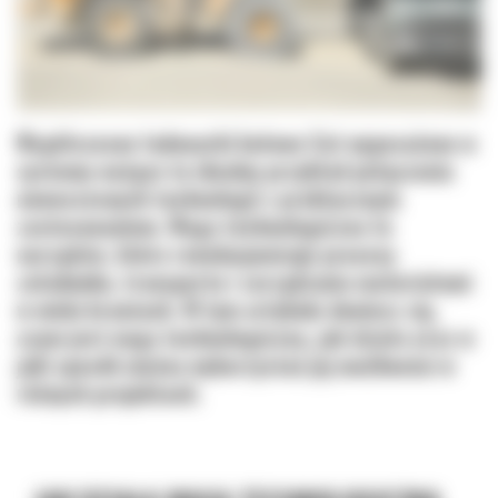
Współczesne ładowarki kołowe Cat wyposażone w
systemy ważące to idealny przykład połączenia
nowoczesnych technologii z praktycznym
zastosowaniem. Waga technologiczna to
narzędzie, które rewolucjonizuje procesy
załadunku, transportu i zarządzania materiałami
w wielu branżach. W tym artykule dowiesz się,
czym jest waga technologiczna, jak działa oraz w
jaki sposób można wykorzystać jej możliwości w
różnych projektach.