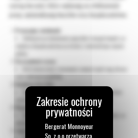
szereg korzyści, które wpływają na efektywność
pracy, optymalizację kosztów oraz bezpieczeństwo.
Precyzyjny załadunek:
Uniknięcie przeładowania pojazdów transportowych, co
zwiększa bezpieczeństwo na drodze i minimalizuje zużycie
paliwa.
Oszczędność czasu:
Brak konieczności stosowania zewnętrznych wag skraca
czas realizacji projektów.
Redukcja kosztów:
Dokładny pomiar pozwala ograniczyć marnotrawstwo
materiałów oraz zoptymalizować koszty transportu.
Wsparcie w planowaniu:
Dane z wagi wspierają lepsze zarządzanie zasobami, co
ułatwia organizację pracy na placu budowy.
Bergerat Monnoyeur
Lepsze raportowanie:
Sp. z o.o przetwarza,