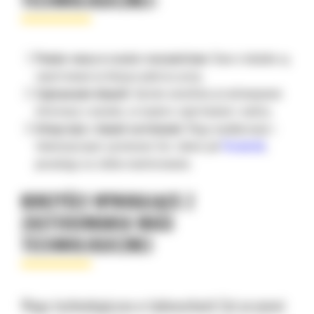
Pomiar masy w czasie rzeczywistym:
Dane o ładunku są
rejestrowane na bieżąco podczas pracy.
Zapisywanie danych:
System umożliwia przechowywanie
informacji o ważeniu, co wspiera raportowanie i analizy.
Integracja z innymi systemami:
Waga współpracuje z
telematycznymi systemami Cat, takimi jak
VisionLink
,
pozwalając na zdalne monitorowanie.
KORZYŚCI WYNIKAJĄCE Z
ZASTOSOWANIA WAGI
TECHNOLOGICZNEJ
Waga technologiczna w ładowarkach Cat przynosi