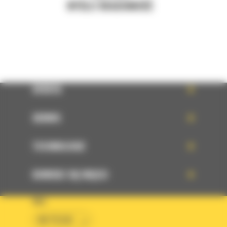
WYŚLIJ WIADOMOŚĆ
OFERTA
SERWIS
TECHNOLOGIE
DOWIEDZ SIĘ WIĘCEJ
KRAJ
BM POLSKA