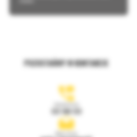
działania...
POZOSTAŃMY W KONTAKCIE
Zadzwoń do nas
122 100 122
Napisz do nas