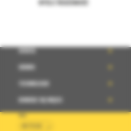
WYŚLIJ WIADOMOŚĆ
OFERTA
SERWIS
TECHNOLOGIE
DOWIEDZ SIĘ WIĘCEJ
KRAJ
BM POLSKA