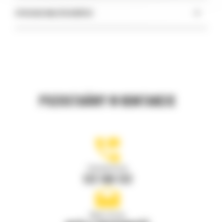
+
SPRZEDAŻ MASZYN NOWYCH
POZOSTAŃMY W KONTAKCIE
Zadzwoń do nas
122 100 122
Napisz do nas