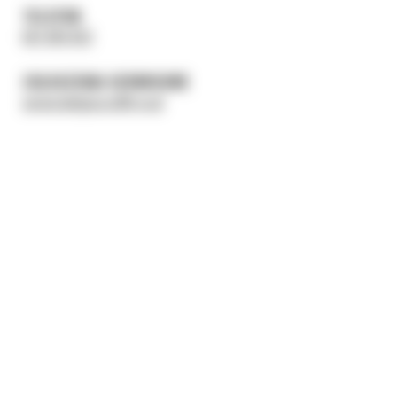
TELEFON
601 899 853
ZGŁOSZENIA SERWISOWE
serwis.bydgoszcz@b-m.pl