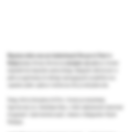
Wypożyczalnia maszyn budowlanych Bergerat Rent w
Bydgoszczy
oferuje elastyczny
wynajem sprzętu
na terenie
województwa kujawsko-pomorskiego. Bydgoski oddział jest w
pełni przygotowany do obsługi wymagających projektów oraz
zapewnia pełne zaplecze techniczne dla przedsiębiorców.
Swoją ofertę kierujemy do firm z branży przemysłowej,
logistycznej oraz deweloperskiej, a także wykonawców inwestycji
drogowych i hydrotechnicznych, również w Bydgoskim Węźle
Wodnym.