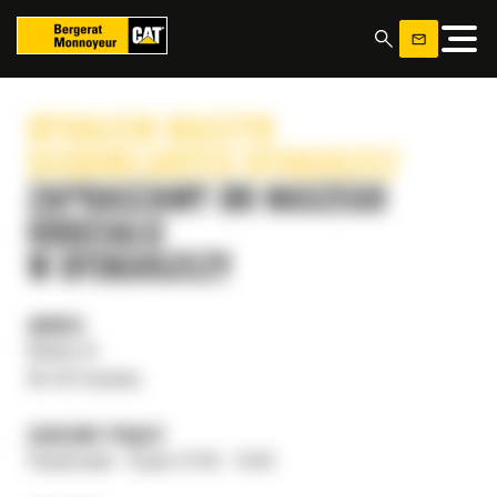
Panel zarządzania plikami cookies
WYNAJEM MASZYN
BUDOWLANYCH BYDGOSZCZ
ZAPRASZAMY DO NASZEGO
ODDZIAŁU
W BYDGOSZCZY
ADRES
Bielska 1A
86-031 Osielsko
GODZINY PRACY
Poniedziałek - Piątek: 07:00 - 15:00