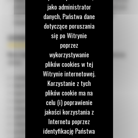
jako administrator
podczas wykonywania różnych zleceń – od precyzyjnych prac
hydrotechnicznych nad Brdą czy Wisłą po intensywną
danych, Państwa dane
eksploatację na dużych placach budowy.
dotyczące poruszania
się po Witrynie
SZEROKI WYBÓR MASZYN BUDOWLANYCH
poprzez
wykorzystywanie
Nasza wypożyczalnia sprzętu budowlanego w Bydgoszczy
oferuje:
plików cookies w tej
Witrynie internetowej.
minikoparki,
Korzystanie z tych
koparko-ładowarki,
plików cookie ma na
koparki gąsienicowe,
koparki kołowe,
celu (i) poprawienie
ładowarki kołowe,
jakości korzystania z
spycharki,
Internetu poprzez
równiarki samobieżne,
identyfikację Państwa
wozidła technologiczne,