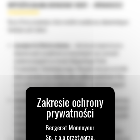
WYPOŻYCZALNIA BERGERAT RENT – BYDGOSZCZ
Nasza firma proponuje różne modele współpracy odpowiadające
lokalnym potrzebom:
wynajem krótkoterminowy –
elastyczne wsparcie przy
dynamicznych projektach przemysłowych oraz pracach
modernizacyjnych na terenie Bydgoskiego Parku
Przemysłowo-Technologicznego. Wynajem maszyn na krótki
okres sprawdza się również jako szybkie uzupełnienie floty
przy realizacji prac w centrum miasta – rewitalizacyjnych
oraz komunalnych;
wynajem długoterminowy –
dla strategicznych inwestycji,
takich jak budowa dróg, wznoszenie wielkopowierzchniowych
centrów logistycznych czy realizacja wieloetapowych osiedli
mieszkaniowych. Zapewniamy przewidywalne koszty i
Bergerat Monnoyeur
stabilność budżetową przez cały okres trwania kontraktu;
Sp. z o.o przetwarza,
opcja „wynajmij i kup” –
umożliwia przetestowanie maszyn