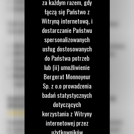
tandemowe walce wibracyjne,
za każdym razem, gdy
kompaktory do gruntu.
łączą się Państwo z
Witryną internetową, i
Dzięki nam zyskujesz dostęp do zaawansowanych technologii
dostarczanie Państwu
Caterpillar, m.in.:
spersonalizowanych
CAT Grade Control
– układ kontroli głębokości i nachylenia;
usług dostosowanych
CAT Production Measurement (CPM)
– system wag
do Państwa potrzeb
kontrolujących pracę maszyn;
lub (ii) umożliwienie
VisionLink
– urządzenie telematyczne;
Bergerat Monnoyeur
Machine Drive Power (MDP)
– ułatwiona kontrola
zagęszczenia.
Sp. z o.o prowadzenia
badań statystycznych
DLACZEGO WARTO WYBRAĆ BERGERAT RENT W
dotyczących
BYDGOSZCZY?
korzystania z Witryny
internetowej przez
Dysponujemy maszynami budowlanymi, które są przystosowane
do realizacji złożonych i ciężkich prac. Co zapewniamy naszym
użytkowników