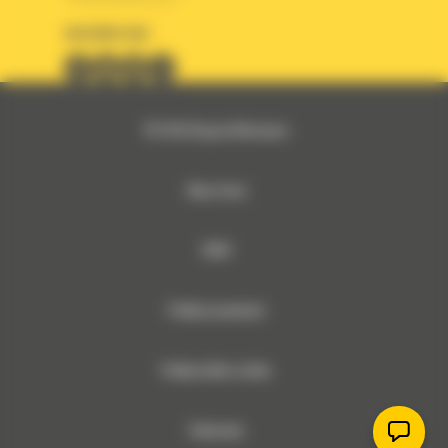
OBSERWUJ NAS
© 2026 Bergerat-Monnoyeur
Mapa strony
RODO
Polityka prywatności
Polityka plików cookies
Dokumenty