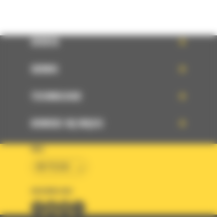
OFERTA
SERWIS
TECHNOLOGIE
DOWIEDZ SIĘ WIĘCEJ
KRAJ
BM POLSKA
OBSERWUJ NAS