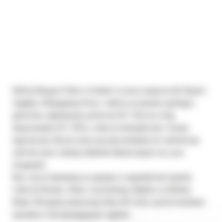
Oddział Bergerat Rent w Czeladzi to nasze wsparcie dla Śląska i
Zagłębia. Obsługujemy firmy z sektora przemysłu ciężkiego i
górnictwa, wykonawców autostrad (A1 i A4) oraz dróg
ekspresowych (S1 i S52), a także przedsiębiorców z branży
logistycznej. Dostarczamy maszyny niezbędne do rewitalizacji
centrów miast, budowy obiektów kubaturowych oraz prac
drogowych.
Nasz sprzęt budowlany na wynajem w województwie śląskim
trafia do Katowic, Gliwic, Częstochowy, Rybnika czy Bielska-
Białej. Oferujemy nowoczesną flotę CAT, która sprosta każdemu
wyzwaniu w tak wymagającym regionie.