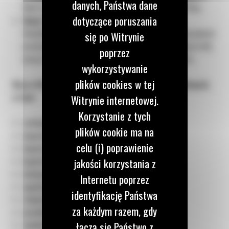
danych, Państwa dane
Rent to gwarancja stałości kosztów i niezawodności floty.
dotyczące poruszania
Opcja "Wynajmij i kup"
Umożliwia przetestowanie maszyn CAT w trudnych warunkach
się po Witrynie
przed podjęciem decyzji o zakupie, np. przy rekultywacji hałd,
poprzez
pracy w kamieniołomach czy trudnym terenie górskim.
wykorzystywanie
plików cookies w tej
Nasza flota obejmuje szeroki wybór maszyn budowlanych,
w tym:
Witrynie internetowej.
Korzystanie z tych
minikoparki,
plików cookie ma na
koparko-ładowarki,
celu (i) poprawienie
koparki gąsienicowe,
koparki kołowe,
jakości korzystania z
ładowarki kołowe,
Internetu poprzez
spycharki,
identyfikację Państwa
równiarki samobieżne,
za każdym razem, gdy
wozidła technologiczne,
łączą się Państwo z
tandemowe walce wibracyjne,