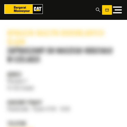
Panel zarządzania plikami cookies
WYNAJEM MASZYN BUDOWLANYCH
ŚLĄSK
ZAPRASZAMY DO NASZEGO ODDZIAŁU
W CZELADZI
ADRES
Wiosenna 2
41-253 Czeladź
GODZINY PRACY
Poniedziałek - Piątek: 07:00 - 15:00
TELEFON