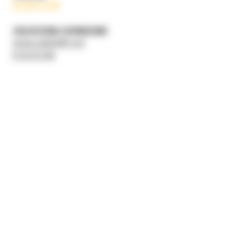
32 363 27 60
ZGŁOSZENIA SERWISOWE
serwis.czeladz@b-m.pl
61 82 82 500