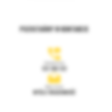
POZOSTAŃMY W KONTAKCIE
Zadzwoń do nas
122 100 122
Napisz do nas
WYŚLIJ WIADOMOŚĆ