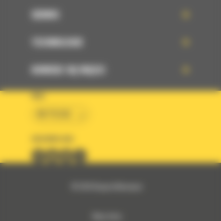
SERWIS
TECHNOLOGIE
DOWIEDZ SIĘ WIĘCEJ
KRAJ
BM POLSKA
OBSERWUJ NAS
© 2026 Bergerat-Monnoyeur
Mapa strony