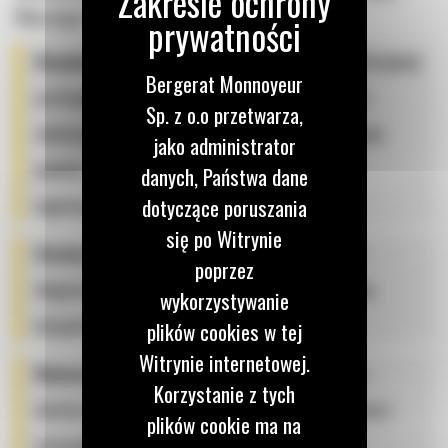
Dlaczego warto skorzystać z naszych usług?
Bezpieczny i sprawny transport maszyn
– oferujemy
Bergerat Monnoyeur
profesjonalny
transport koparki
we Wrocławiu i
Sp. z o.o przetwarza,
okolicach, dostarczając sprzęt bezpośrednio na plac
jako administrator
budowy. Zdejmujemy z Twoich barków wyzwanie
danych, Państwa dane
logistyczne;
dotyczące poruszania
się po Witrynie
Elastyczny model najmu
– oferujemy krótko- i
poprzez
długoterminowe warunki współpracy dostosowane
wykorzystywanie
bezpośrednio do potrzeb Twojej inwestycji;
plików cookies w tej
Witrynie internetowej.
Nowoczesna i regularnie serwisowana flota
–
Korzystanie z tych
dostarczamy wyłącznie w pełni sprawne, bezpieczne i
plików cookie ma na
oszczędne maszyny marki CAT;