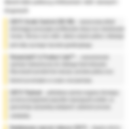
diametralnie podnoszą efektywność robót ziemnych i
drogowych:
CAT® Grade Control (2D/3D)
– nowoczesny układ
ułatwiający precyzyjne profilowanie skarp oraz niwelowanie
terenu. Skraca czas robót, obniża zużycie paliwa i eliminuje
potrzebę ręcznego tyczenia geodezyjnego,
VisionLink® & Product Link™
– zaawansowane
systemy telematyczne do zdalnego kontrolowania
kluczowych parametrów maszyn, poziomu paliwa oraz
historii przestojów w czasie rzeczywistym,
CAT® Payload
– pokładowy system wagowy chroniący
przed przeciążeniem pojazdów wywożących urobek, co
gwarantuje optymalną wydajność i płynność procesu
załadunku,
Dedykowany osprzęt roboczy CAT®
– bogata oferta