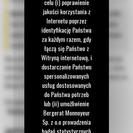
celu (i) poprawienie
jakości korzystania z
Uproszczona ścieżka formalna
– aby ułatwić szybki
Internetu poprzez
start robót, zredukowaliśmy formalności przy umowie
identyfikację Państwa
najmu do minimum. Przejrzyste warunki i konkurencyjne
za każdym razem, gdy
stawki to u nas standard.
łączą się Państwo z
Witryną internetową, i
Skorzystaj z oferty wynajmu koparki w województwie
dostarczanie Państwu
dolnośląskim od Bergerat Rent i zyskaj partnera, który
spersonalizowanych
pomoże Ci w dynamicznym rozwoju Twojego biznesu na
usług dostosowanych
Dolnym Śląsku.
do Państwa potrzeb
Oferujemy również:
lub (ii) umożliwienie
-
Minikoparki do wynajęcia Wrocław
Bergerat Monnoyeur
Sp. z o.o prowadzenia
ZAPYTAJ O OFERTĘ
badań statystycznych