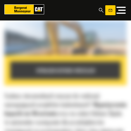
Panel zarządzania plikami cookies
WYNAJEM KOPARKI WROCŁAW
Szukasz niezawodnych maszyn do realizacji
wymagających projektów budowlanych?
Wypożyczenie
koparki we Wrocławiu
oraz na całym Dolnym Śląsku
to optymalne rozwiązanie dla przedsiębiorstw
stawiających na profesjonalizm, które chcą skutecznie