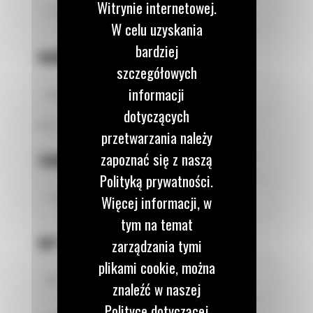
Witrynie internetowej.
W celu uzyskania
bardziej
NUMER TELEFONU
*
szczegółowych
informacji
dotyczących
9 z 9
przetwarzania należy
zapoznać się z naszą
FIRMA
*
Polityką prywatności.
Więcej informacji, w
tym na temat
NIP FIRMY
*
zarządzania tymi
plikami cookie, można
znaleźć w naszej
Polityce dotyczącej