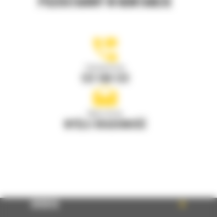
POZOSTAŃMY W KONTAKCIE
Zadzwoń do nas
122 100 122
Napisz do nas
WYŚLIJ WIADOMOŚĆ
OFERTA