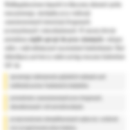
Wielkogabarytowe koparki to kluczowy element parku
maszynowego, niezbędny przy realizacji
zaawansowanych inwestycji drogowych,
przemysłowych i mieszkaniowych. W naszej ofercie
posiadamy
ciężki sprzęt do prac ziemnych
, radzący
sobie z najtrudniejszymi wyzwaniami budowlanymi. Nasi
dolnośląscy partnerzy wykorzystują maszyny budowlane
CAT do:
sprawnego wykonywania głębokich wykopów pod
wielkoobszarowe fundamenty budynków,
prowadzenia zaawansowanych prac drogowych,
obwodnicowych i infrastrukturalnych,
przeprowadzania skomplikowanych wyburzeń, rozbiórek
oraz przygotowania placu budowy,