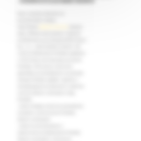
OSOBOWYCH W CELACH MARKETINGOWYCH
Dane osobowe zbierane za
pośrednictwem witryny
internetowej
www.bm-cat.com
(zwanej
dalej „Witryną internetową”) mają być
przetwarzane przez Bergerat Monnoyeur
Sp. z o.o , administratora danych, dla
celów przetwarzania Państwa zapytania
o informację oraz lepszego poznania
Państwa. Informacje oznaczone
gwiazdką są obowiązkowe na potrzeby
obsługi Państwa zapytań. Zgodnie z
obowiązującymi przepisami w zakresie
ochrony danych osobowych mają
Państwo:
- prawo dostępu (oraz) do poprawiania,
usuwania i przenoszenia Państwa
danych osobowych;
- prawo do wnioskowania o
ograniczenie przetwarzania Państwa
danych osobowych i wniesienia