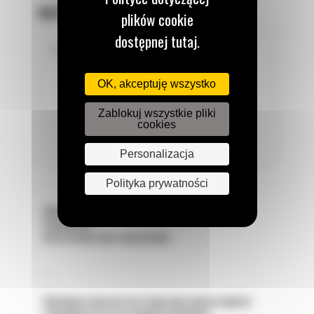
NAPISZ WIADOMOŚĆ
plików cookie
dostępnej tutaj.
OK, akceptuję wszystko
Zablokuj wszystkie pliki
cookies
Personalizacja
Polityka prywatności
WYRAŻAM ZGODĘ NA PRZETWARZANIE DANYCH
OSOBOWYCH
W CELU REALIZACJI ZGŁOSZENIA
*
WYRAŻAM ZGODĘ NA PRZETWARZANIE MOICH DANYCH