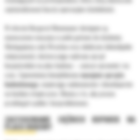
zoptymalizować koszty operacyjne działalności.
W ofercie Bergerat Monnoyeur dostępne są
nowoczesne maszyny w pełni gotowe do działania.
Obsługujemy cały Wrocław oraz okoliczne dolnośląskie
miejscowości, dostarczając wybrany sprzęt
bezpośrednio na plac budowy – zawsze sprawnie i na
czas. Zapewniamy kompleksowy
wynajem sprzętu
budowlanego
, wspierając wykonawców i deweloperów
na każdym etapie prac. Dbamy o to, aby proces
przebiegał szybko i bezproblemowo.
ZASTOSOWANIE CIĘŻKICH KOPAREK NA
PLACU BUDOWY