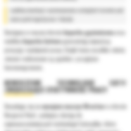
szybkiej niwelacji i wyrównywania rozległych terenów pod
nowe parki logistyczne i fabryki.
Dostępna w naszej ofercie
koparka gąsienicowa
oraz
mobilna
koparka kołowa
gwarantują najwyższą
precyzję i wydajność pracy. Dzięki temu wszelkie roboty
ziemne realizowane są zgodnie z przyjętym
harmonogramem.
NOWOCZESNE TECHNOLOGIE CAT®
ZWIĘKSZAJĄCE EFEKTYWNOŚĆ PRACY
Decydując się na
wynajem maszyn Wrocław
w ofercie
Bergerat Rent, zyskujesz dostęp do
najnowocześniejszych technologii Caterpillar, które