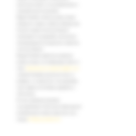
sprzeciwu wobec ich przetwarzania z
uzasadnionych powodów;
Mają Państwo również prawo złożyć
skargę do organu nadzoru takiego jak
Prezes Urzędu Ochrony Danych
Osobowych w przypadku naruszenia
obowiązujących przepisów w zakresie
ochrony danych.
Mogą Państwo wykonać powyższe
prawa, pisząc na następujący adres e-
mail:
aktualizacja.rezygnacja@b-m.pl
.
Jednak Państwa sprzeciw może, w
praktyce i w zależności od przypadku,
mieć wpływ na Państwa zapytanie o
informacje.
W celu uzyskania bardziej
szczegółowych informacji dotyczących
przetwarzania należy zapoznać się z
naszą
Polityką prywatności.