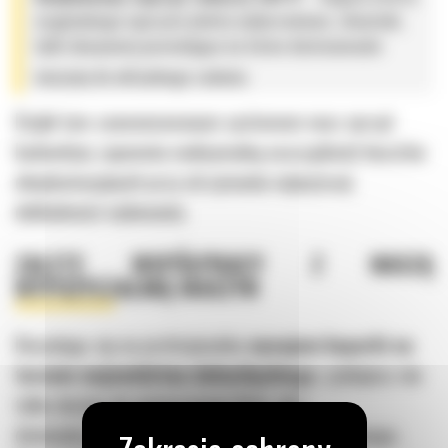
oryginalnego osprzętu (młoty wyburzeniowe, chwytaki,
łyżki skarpowe) pozwalająca na łatwe dostosowanie
maszyny do aktualnego zadania.
Dzięki tym zaawansowanym systemom nasz sprzęt
budowlany zapewnia maksymalną oszczędność kosztów
eksploatacyjnych przy utrzymaniu najwyższej
dokładności wykonania.
ZALETY WSPÓŁPRACY Z NASZĄ
WYPOŻYCZALNIĄ MASZYN
Decydując się na profesjonalny
wynajem koparki na
terenie województwa dolnośląskiego
, zyskujesz nie
tylko dostęp do nowoczesnej floty, ale i
doświadczonego, stabilnego partnera biznesowego.