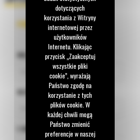
dotyczących
korzystania z Witryny
FORMULARZ KONTAKTOWY
internetowej przez
użytkowników
Internetu. Klikając
IMIĘ
*
przycisk „Zaakceptuj
wszystkie pliki
cookie”, wyrażają
Państwo zgodę na
NAZWISKO
*
korzystanie z tych
plików cookie. W
każdej chwili mogą
Państwo zmienić
E-MAIL
*
preferencje w naszej