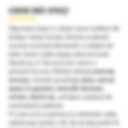
CHROŃ SWÓJ SPRZĘT
Odgarnianie śniegu to zadanie mocno wysiłkowe dla
każdego rodzaju maszyny. Elementy urządzenia
narażone na bezpośredni kontakt ze śniegiem lub
lodem, bardzo szybko ulegają zanieczyszczeniu.
Upewnij się, że Twój sprzęt jest zawsze w
gotowości do pracy. Wykonuj codzienną
kontrolę
maszyny
, starannie sprawdzając
płyny, osprzęt,
opony
lub
gąsienice, kontrolki alarmowe
cofania, światła itp.
, pod kątem uszkodzeń lub
ewentualnych problemów.
W czasie pracy urządzenia przy odśnieżaniu, unikaj
nadmiernego nacisku w dół, aby nie doprowadzić do