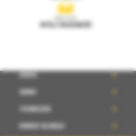
Napisz do nas
WYŚLIJ WIADOMOŚĆ
OFERTA
SERWIS
TECHNOLOGIE
DOWIEDZ SIĘ WIĘCEJ