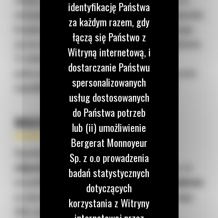
identyfikację Państwa
nietypowych sytuacjach, a w szczególności sposobu
za każdym razem, gdy
bezpiecznego usuwania nadmiaru gromadzącego
łączą się Państwo z
się na maszynie śniegu, w trakcie pracy urządzenia.
Witryną internetową, i
To właśnie
brak zachowania ostrożności
dostarczanie Państwu
podczas tych czynności, jest przyczyną większości
spersonalizowanych
wypadków śmiertelnych w okresie zimowym.
usług dostosowanych
do Państwa potrzeb
WIDZIEĆ I BYĆ WIDZIANYM
lub (ii) umożliwienie
Bergerat Monnoyeur
Upewnij się, że każda z Twoich maszyn, ma
Sp. z o.o prowadzenia
odpowiednią widoczność
dla operatora oraz że
badań statystycznych
wszystkie
urządzenia oświetleniowe i dźwiękowe
dotyczących
są sprawne. Podczas odgarniania śniegu, w ciągu
korzystania z Witryny
dnia, na parkingach, szczególnie ważne jest
internetowej przez