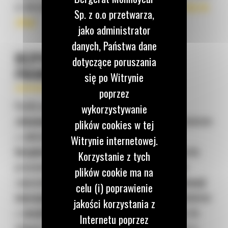
w okresie zimowym w artykule: „
Przygotuj się na
Sp. z o.o przetwarza,
zimę
”.
jako administrator
danych, Państwa dane
BEZPIECZEŃSTWO – TWOIM
dotyczące poruszania
PRIORYTETEM
się po Witrynie
poprzez
Każdy operator maszyny, dedykowanej do
wykorzystywanie
zimowego odśnieżania
, powinien przejść szkolenie
plików cookies w tej
z zakresu obsługi sprzętu oraz
zasad
Witrynie internetowej.
bezpieczeństwa pracy
. Postaraj się, aby każdy
Korzystanie z tych
pracownik obsługujący ciężki sprzęt, nie tylko
plików cookie ma na
zapoznał się z
instrukcją obsługi i konserwacji
celu (i) poprawienie
maszyny
, ale także przeszedł praktyczne szkolenie
jakości korzystania z
z
zasad użytkowania osprzętu
(np. pługów do
Internetu poprzez
śniegu), potencjalnych zagrożeń i zachowania w