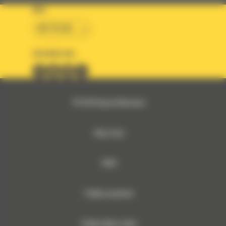
KRAJ
BM POLSKA
OBSERWUJ NAS
© 2026 Bergerat-Monnoyeur
Mapa strony
RODO
Polityka prywatności
Polityka plików cookies