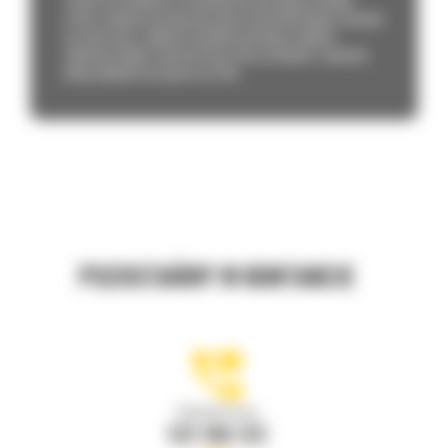
zużyte uszczelnienia czy niewłaściwy olej mogą w krótkim
czasie zamienić sprawną maszynę w kosztowny kłopot. Dowiedz
się, jak proste, regularne działania potrafią przedłużyć
żywotność układu, uchronić Cię przed przestojami i zapewnić
pełną wydajność sprzętu przez lata.
POZOSTAŃMY W KONTAKCIE
Zadzwoń do nas
122 100 122