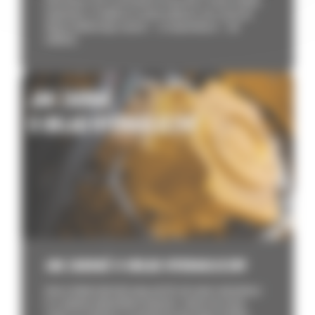
kontrolować, inne są niezależne od operatora. W tym artykule
wyjaśniamy, co wpływa na zużycie podwozia, jak rozpoznać
objawy nadmiernego zużycia i – co najważniejsze – jak
wydłużyć...
JAK ZADBAĆ O UKŁAD HYDRAULICZNY
Awaria układu hydraulicznego potrafi zatrzymać całą budowę i
to w najmniej odpowiednim momencie. Zanieczyszczenia,