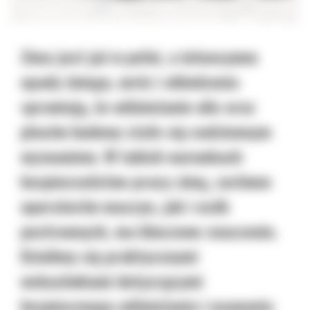
Zima jest już w pełni, a intensywne
opady śniegu, mróz i oblodzenia
sprawiają, że odśnieżanie ulic oraz
placów budowy stało się codziennym
wyzwaniem. W takich warunkach
bezpieczeństwo pracy zimą, zarówno
operatorów maszyn, jak i osób
postronnych, ma kluczowe znaczenie.
Dzielimy się praktycznymi
wskazówkami dotyczącymi
bezpiecznego odśnieżania i usuwania