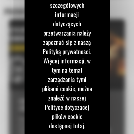
szczegółowych
POZOSTAŁE POSTY
informacji
dotyczących
przetwarzania należy
zapoznać się z naszą
Polityką prywatności.
Więcej informacji, w
tym na temat
zarządzania tymi
plikami cookie, można
znaleźć w naszej
CVA COMMITMENT – NOWE
Polityce dotyczącej
ZOBOWIĄZANIE SERWISOWE
plików cookie
Nowa umowa serwisowa CVA Commitment to gwarancja
dostępnej tutaj.
przewidywalnego i szybkiego serwisu, którego celem jest
maksymalna dostępność Twojej maszyny. Obejmuje przeglądy,