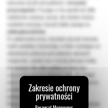
unoszenia się kół nad podłożem i
stracenia
przyczepności.
Pracując w ten sposób nie tylko
nadmiernie zużywasz sprzęt, ale również możesz
uszkodzić maszynę i narazić siebie samego na
niebezpieczeństwo.
Po zakończeniu pracy, starannie wyczyść maszynę.
Jeżeli zaniedbasz kosmetykę, to błoto osiadające na
elementach podwozia pod wpływem ujemnych
temperatur, zamieni się w twardą skorupę trudną
do usunięcia. Nie tylko wydłuży to Twój czas
czyszczenia maszyny kolejnego dnia, ale również
może doprowadzić do
awarii urządzenia,
poprzez
uszkodzenie układu jezdnego, np. elementów
podwozia gąsienicowego.
Więcej na temat utrzymania i eksploatacji maszyny
Bergerat Monnoyeur