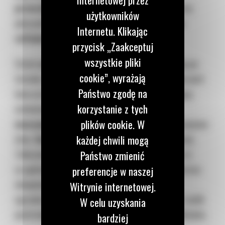
przeszkolenie operatorów
, aby byli czujni na
użytkowników
pieszych i inne pojazdy,
zwłaszcza podczas
Internetu. Klikając
cofania
.
przycisk „Zaakceptuj
wszystkie pliki
Ustal
zasady ruchu
, jeżeli sprzęt porusza się po
cookie”, wyrażają
terenie, na którym równocześnie wykonywana jest
Państwo zgodę na
inna praca. Zadbaj o organizację zapobiegającą
korzystanie z tych
wchodzeniu pracowników w
obszar pracy
maszyny odśnieżającej
, np. wyznaczając czasowo
plików cookie. W
inne,
bezpieczne drogi
do komunikacji pieszej.
każdej chwili mogą
Zalecamy, aby wyposażyć wszystkie maszyny w
Państwo zmienić
urządzenie zapobiegające ich uruchomieniu przez
preferencje w naszej
nieupoważnione osoby, np.
immobiliser
,
Witrynie internetowej.
ograniczając ryzyko narażenia pracowników i osób
W celu uzyskania
postronnych na niebezpieczeństwo utraty zdrowia.
bardziej