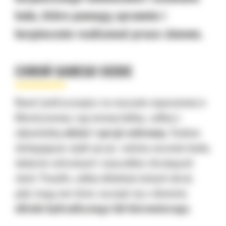
lodu, które pomogą sprawnie i
bezpiecznie realizować prace zimowe.
CHROŃ SAMEGO SIEBIE
Nawet jeżeli pracujesz na maszynie wyposażonej w
klimatyzowaną i ogrzewaną kabinę, zadbaj o
odpowiednią
odzież i sprzęt ochronny.
Osobom
obsługującym ciężki sprzęt, radzimy noszenie kasku,
okularów ochronnych i nauszników chroniących
słuch. Ponadto, unikaj wkładania luźnych ubrań,
gdyż mogą one łatwo zaczepić się o elementy
układu hydraulicznego lub kierowniczego.