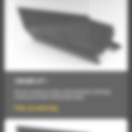
1200 MM (47″)
Voor het reinigen van sloten, werkzaamheden op hellingen,
nivellering en andere afwerktoepassingen.
Prijs op aanvraag