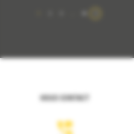
1
2
3
…
44
HOUD CONTACT