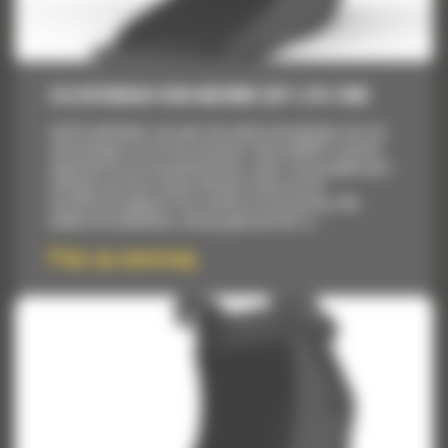
SLEUVENBAK VAN 660 MM (26″): 514-7845
Cat® laadbakken zijn meer dan enkel toevoegingen, het zijn
uitbreidingen van uw Cat machines. Elke laadbak is perfect
afgestemd op onze graafmachines, zodat u hoog opgehoopte
ladingen aan kunt zonder afbreuk te doen aan de
brandstofzuinigheid of de conditie van de machine. We
hebben de laadbakken zodanig gebouwd dat ze...
Prijs op aanvraag