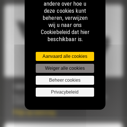
andere over hoe u
deze cookies kunt
beheren, verwijzen
wij u naar ons
Cookiebeleid dat hier
beschikbaar is.
Aanvaard alle cookies
Weiger alle cookies
Beheer cookies
1600 MM (63″)
Privacybeleid
Voor het reinigen van sloten, werkzaamheden op hellingen,
nivellering en andere afwerktoepassingen.
Prijs op aanvraag