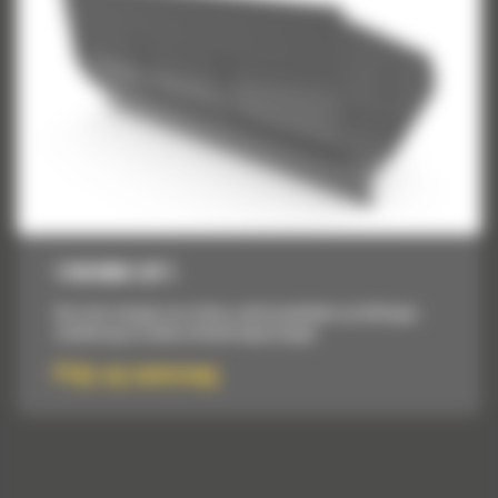
1100 MM (43″)
Voor het reinigen van sloten, werkzaamheden op hellingen,
nivellering en andere afwerktoepassingen.
Prijs op aanvraag