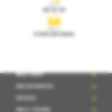
Bel ons
078 157 767
Mail ons
STUUR EEN VRAAG
WHAT’S NEW?
ONZE REFERENTIES
UW KEUZE
SNELLE TOEGANG