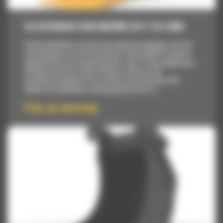
SLEUVENBAK VAN 600 MM (23″): 512-8406
Cat® laadbakken zijn meer dan enkel toevoegingen, het zijn
uitbreidingen van uw Cat machines. Elke laadbak is perfect
afgestemd op onze graafmachines, zodat u hoog opgehoopte
ladingen aan kunt zonder afbreuk te doen aan de
brandstofzuinigheid of de conditie van de machine. We
hebben de laadbakken zodanig gebouwd dat ze...
Prijs op aanvraag