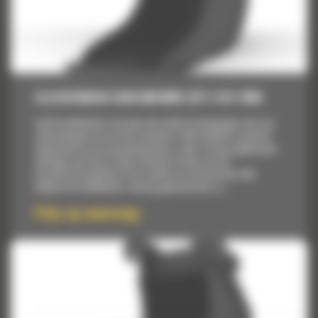
SLEUVENBAK VAN 600 MM (23″): 514-7846
Cat® laadbakken zijn meer dan enkel toevoegingen, het zijn
uitbreidingen van uw Cat machines. Elke laadbak is perfect
afgestemd op onze graafmachines, zodat u hoog opgehoopte
ladingen aan kunt zonder afbreuk te doen aan de
brandstofzuinigheid of de conditie van de machine. We
hebben de laadbakken zodanig gebouwd dat ze...
Prijs op aanvraag