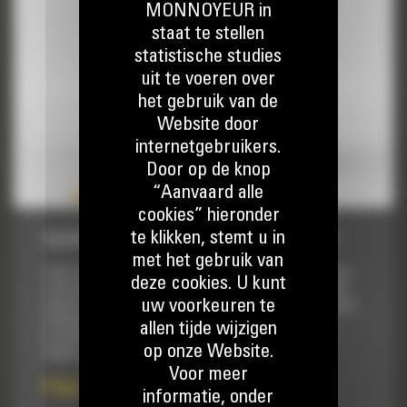
MONNOYEUR in
staat te stellen
statistische studies
uit te voeren over
het gebruik van de
Website door
internetgebruikers.
Door op de knop
“Aanvaard alle
cookies” hieronder
te klikken, stemt u in
SLEUVENBAK VAN 540 MM (21″): 512-8397
met het gebruik van
Cat® laadbakken zijn meer dan enkel toevoegingen, het zijn
deze cookies. U kunt
uitbreidingen van uw Cat machines. Elke laadbak is perfect
uw voorkeuren te
afgestemd op onze graafmachines, zodat u hoog opgehoopte
ladingen aan kunt zonder afbreuk te doen aan de
allen tijde wijzigen
brandstofzuinigheid of de conditie van de machine. We
op onze Website.
hebben de laadbakken zodanig gebouwd dat ze...
Voor meer
Prijs op aanvraag
informatie, onder