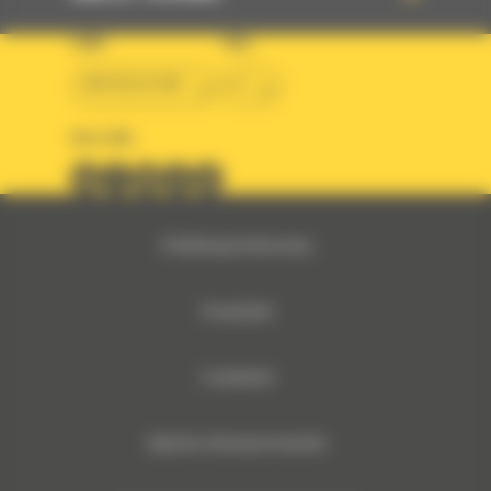
LAND
TAAL
BM BELGIUM
nl
VOLG ONS
© 2024 Bergerat-Monnoyeur
Privacybeleid
Cookiebeleid
Algemene verkoopsvoorwaarden