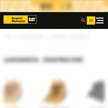
Cookies beheer paneel
x
»
»
Home
Uitrustingsstukken
Laadbakken - graafmachine
LAADBAKKEN - GRAAFMACHINE