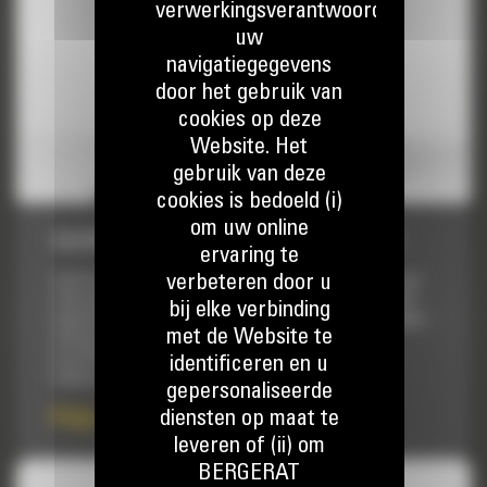
verwerkingsverantwoordelijke,
uw
navigatiegegevens
door het gebruik van
cookies op deze
Website. Het
gebruik van deze
cookies is bedoeld (i)
om uw online
SLEUVENBAK VAN 540 MM (21″): 512-8411
ervaring te
verbeteren door u
Cat® laadbakken zijn meer dan enkel toevoegingen, het zijn
uitbreidingen van uw Cat machines. Elke laadbak is perfect
bij elke verbinding
afgestemd op onze graafmachines, zodat u hoog opgehoopte
met de Website te
ladingen aan kunt zonder afbreuk te doen aan de
brandstofzuinigheid of de conditie van de machine. We
identificeren en u
hebben de laadbakken zodanig gebouwd dat ze...
gepersonaliseerde
Prijs op aanvraag
diensten op maat te
leveren of (ii) om
BERGERAT