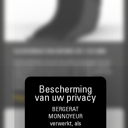
SLEUVENBAK VAN 660 MM (26″): 512-8399
Cat® laadbakken zijn meer dan enkel toevoegingen, het zijn
uitbreidingen van uw Cat machines. Elke laadbak is perfect
afgestemd op onze graafmachines, zodat u hoog opgehoopte
ladingen aan kunt zonder afbreuk te doen aan de
brandstofzuinigheid of de conditie van de machine. We
hebben de laadbakken zodanig gebouwd dat ze...
Prijs op aanvraag
BERGERAT
MONNOYEUR
verwerkt, als