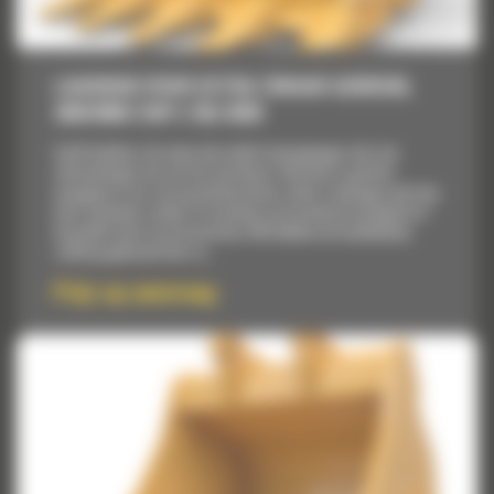
LAADBAK VOOR EXTRA ZWAAR GEBRUIK,
2650 MM (104″): 552-8359
Cat® bakken zijn meer dan enkel toevoegingen, het zijn
uitbreidingen van uw Cat machines. Elke bak is perfect
aangepast voor onze graafmachines zodat u ladingen met kop
kunt opnemen zonder in te boeten op brandstofzuinigheid of
de goede staat van de machine. We hebben de laadbakken
zodanig gebouwd dat ze...
Prijs op aanvraag