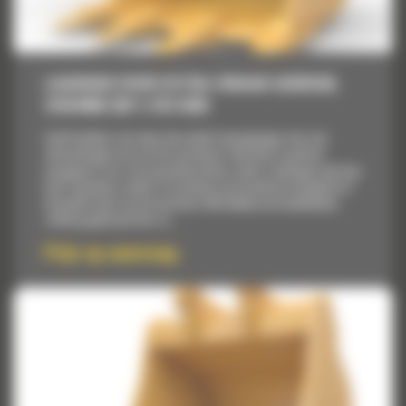
LAADBAK VOOR EXTRA ZWAAR GEBRUIK,
2150 MM (85″): 519-5393
Cat® bakken zijn meer dan enkel toevoegingen, het zijn
uitbreidingen van uw Cat machines. Elke bak is perfect
aangepast voor onze graafmachines zodat u ladingen met kop
kunt opnemen zonder in te boeten op brandstofzuinigheid of
de goede staat van de machine. We hebben de laadbakken
zodanig gebouwd dat ze...
Prijs op aanvraag