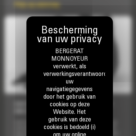
Prijs op aanvraag
BERGERAT
MONNOYEUR
verwerkt, als
verwerkingsverantwoordelijke,
uw
navigatiegegevens
door het gebruik van
cookies op deze
BAK VOOR EXTRA ZWAAR GEBRUIK, 2400
MM (94″): 519-5472
Website. Het
gebruik van deze
Cat® laadbakken zijn meer dan enkel toevoegingen, het zijn
cookies is bedoeld (i)
uitbreidingen van uw Cat machines. Elke laadbak is perfect
afgestemd op onze graafmachines, zodat u hoog opgehoopte
om uw online