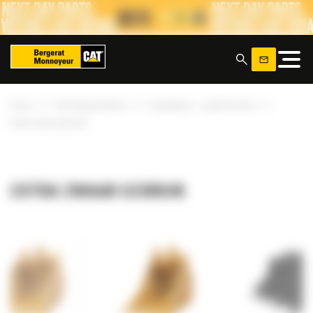
Cookies beheer paneel
x
»
»
»
Home
Uitrustingsstukken
Laadbakken - graafmachine
Extra zwaar gebruik
EXTRA ZWAAR GEBRUIK