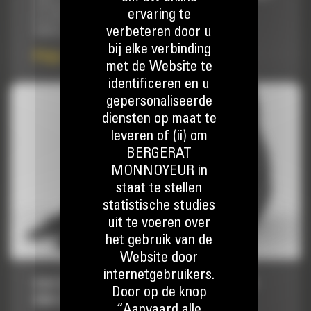
ladingen aan kunt zonder afbreuk te doen aan de
ervaring te
brandstofzuinigheid of de conditie van de machine. We
verbeteren door u
hebben de laadbakken zodanig gebouwd dat ze...
bij elke verbinding
Prijs op aanvraag
met de Website te
identificeren en u
gepersonaliseerde
diensten op maat te
leveren of (ii) om
BERGERAT
MONNOYEUR in
staat te stellen
statistische studies
uit te voeren over
het gebruik van de
Website door
internetgebruikers.
BAK VOOR EXTRA ZWAAR GEBRUIK, 2300
Door op de knop
MM (91″): 519-5471
“Aanvaard alle