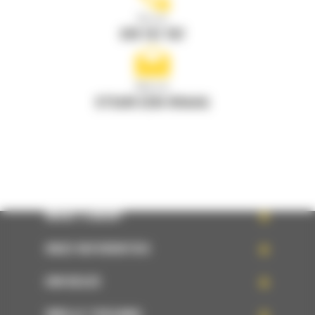
Bel ons
078 157 767
Mail ons
STUUR EEN VRAAG
WHAT’S NEW?
ONZE REFERENTIES
UW KEUZE