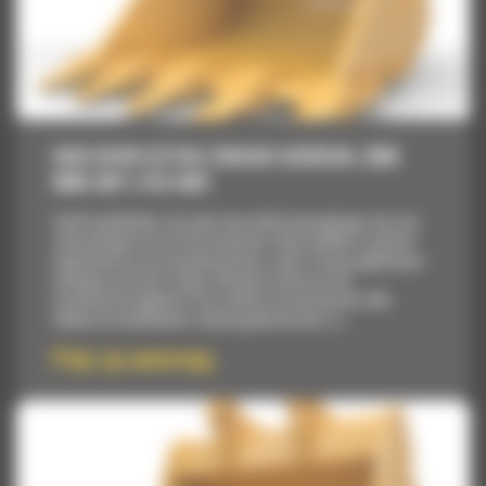
BAK VOOR EXTRA ZWAAR GEBRUIK, 2500
MM (98″): 519-5467
Cat® laadbakken zijn meer dan enkel toevoegingen, het zijn
uitbreidingen van uw Cat machines. Elke laadbak is perfect
afgestemd op onze graafmachines, zodat u hoog opgehoopte
ladingen aan kunt zonder afbreuk te doen aan de
brandstofzuinigheid of de conditie van de machine. We
hebben de laadbakken zodanig gebouwd dat ze...
Prijs op aanvraag