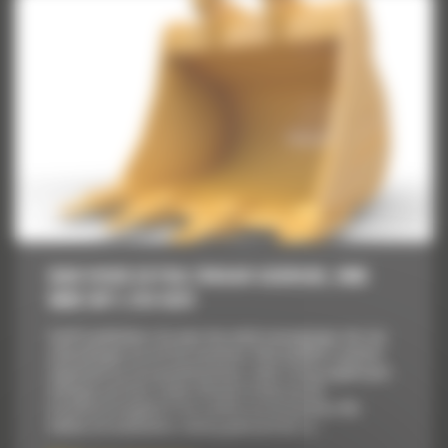
BAK VOOR EXTRA ZWAAR GEBRUIK, 2400
MM (94″): 519-5474
Cat® laadbakken zijn meer dan enkel toevoegingen, het zijn
uitbreidingen van uw Cat machines. Elke laadbak is perfect
afgestemd op onze graafmachines, zodat u hoog opgehoopte
ladingen aan kunt zonder afbreuk te doen aan de
brandstofzuinigheid of de conditie van de machine. We
hebben de laadbakken zodanig gebouwd dat ze...