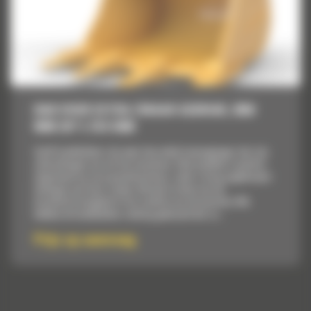
BAK VOOR EXTRA ZWAAR GEBRUIK, 2050
MM (81″): 519-5400
Cat® laadbakken zijn meer dan enkel toevoegingen, het zijn
uitbreidingen van uw Cat machines. Elke laadbak is perfect
afgestemd op onze graafmachines, zodat u hoog opgehoopte
ladingen aan kunt zonder afbreuk te doen aan de
brandstofzuinigheid of de conditie van de machine. We
hebben de laadbakken zodanig gebouwd dat ze...
Prijs op aanvraag