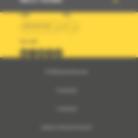
SNELLE TOEGANG
LAND
TAAL
BM BELGIUM
nl
VOLG ONS
© 2024 Bergerat-Monnoyeur
Privacybeleid
Cookiebeleid
Algemene verkoopsvoorwaarden