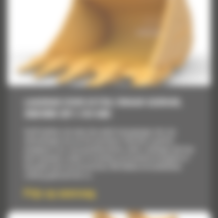
LAADBAK VOOR EXTRA ZWAAR GEBRUIK,
2500 MM (95″): 519-5461
Cat® bakken zijn meer dan enkel toevoegingen, het zijn
uitbreidingen van uw Cat machines. Elke bak is perfect
aangepast voor onze graafmachines zodat u ladingen met kop
kunt opnemen zonder in te boeten op brandstofzuinigheid of
de goede staat van de machine. We hebben de laadbakken
zodanig gebouwd dat ze...
Prijs op aanvraag