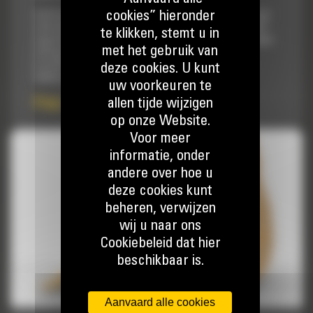
cookies” hieronder
Cat® laadbakken zijn meer dan enkel toevoegingen, het zijn
uitbreidingen van uw Cat machines. Elke laadbak is perfect
te klikken, stemt u in
afgestemd op onze graafmachines, zodat u hoog opgehoopte
met het gebruik van
ladingen aan kunt zonder afbreuk te doen aan de
brandstofzuinigheid of de conditie van de machine. We
deze cookies. U kunt
hebben de laadbakken zodanig gebouwd dat ze...
uw voorkeuren te
allen tijde wijzigen
Prijs op aanvraag
op onze Website.
Voor meer
informatie, onder
andere over hoe u
deze cookies kunt
beheren, verwijzen
wij u naar ons
Cookiebeleid dat hier
beschikbaar is.
Aanvaard alle cookies