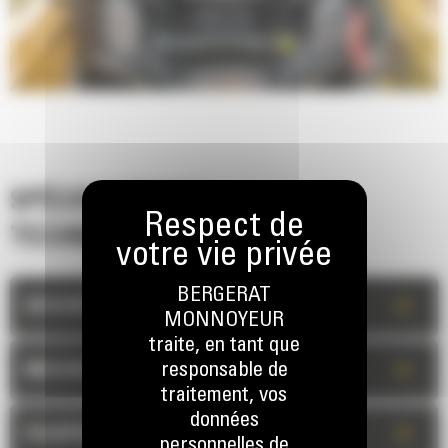
SPÉCIFICATIONS
TECHNIQUES
BERGERAT
+
DESCRIPTION
MONNOYEUR
traite, en tant que
+
responsable de
MESURES
traitement, vos
données
+
ÉQUIPEMENT STANDARD
personnelles de