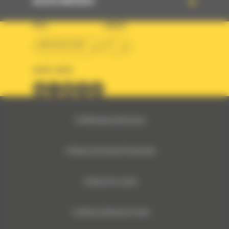
ACCÈS RAPIDES
PAYS
LANGUE
BM BELGIUM
fr
SUIVEZ-NOUS
© 2024 Bergerat-Monnoyeur
Politique des Données Personnelles
Politique des cookies
Conditions Générales de Vente