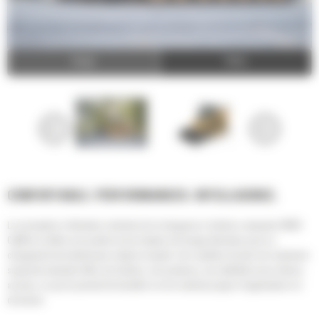
Image
Video
CONFORTABLE. PERFORMANCES. INTELLIGENCE.
La conception à élévation verticale de la chargeuse à chaînes compacte 299D3
Cat® lui confère une portée et une hauteur de levage étendues pour un
chargement de tombereaux simple et rapide. Son système de train de roulement
suspendu standard offre une traction, une portance, une stabilité et une vitesse
accrues, ce qui lui permet de travailler sur de nombreux types d'applications et
de terrain.