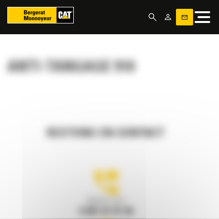
Panneau de gestion des cookies
ANTI-TANGAGE 910
RESTONS EN CONTACT
Appelez-nous
0 801 01 01 04