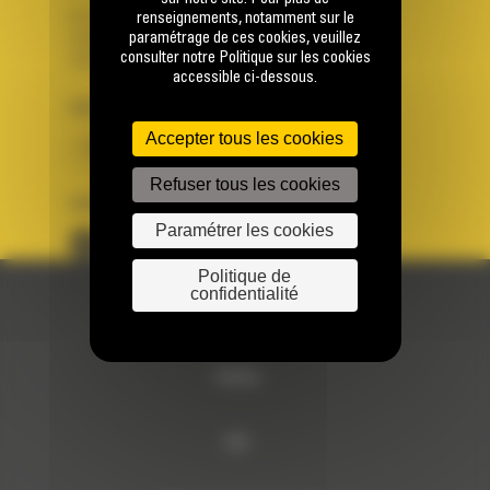
Se connecter
renseignements, notamment sur le
paramétrage de ces cookies, veuillez
Créer un compte
consulter notre Politique sur les cookies
Votre avez besoin d'assistance avec votre compte ?
accessible ci-dessous.
PAYS
LANGUE
Accepter tous les cookies
BM FRANCE
fr
Refuser tous les cookies
SUIVEZ-NOUS
Paramétrer les cookies
Politique de
confidentialité
© 2024 Bergerat-Monnoyeur
Sitemap
RSE