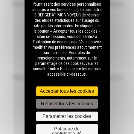
fournissant des services personnalisés
Démarrage à l’aide de câbles volants. Toujours utiliser des batteries de
adaptés à vos besoins ou (ii) à permettre
même tension
à BERGERAT MONNOYEUR de réaliser
des études statistiques sur l’usage du
site par les internautes. En cliquant sur
le bouton « Accepter tous les cookies »
situé ci-dessous, vous consentez à
l’utilisation de ces cookies. Vous pouvez
modifier vos préférences à tout moment
sur notre site. Pour plus de
renseignements, notamment sur le
paramétrage de ces cookies, veuillez
LES LUNETTTES DE SÉCURITÉ
consulter notre Politique sur les cookies
accessible ci-dessous.
Toujours porter des lunettes de sécurité lorsque l’on travaille sur ou à
proximité des batteries.
Accepter tous les cookies
Refuser tous les cookies
Paramétrer les cookies
Politique de
confidentialité