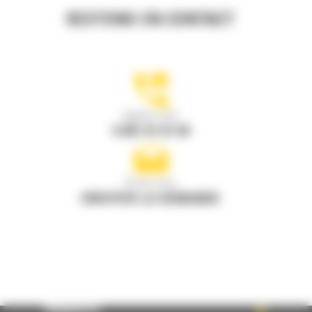
RESTONS EN CONTACT
Appelez-nous
0 801 01 01 04
Écrivez-nous
ENVOYER LA DEMANDE
PRODUITS