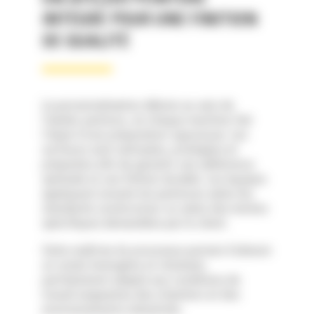
INTÉGRÉ POUR UNE FINITION
DE QUALITÉ
La personnalisation débute au sein de
l’atelier peinture, où chaque machine fait
l’objet d’une préparation rigoureuse. Les
surfaces sont nettoyées, protégées et
préparées afin de garantir une adhérence
optimale et une finition durable. Les équipes
appliquent ensuite les peintures selon les
standards constructeur ou selon des teintes
spécifiques demandées par le client.
Cette maîtrise du processus permet d’obtenir
un rendu homogène et résistant,
parfaitement adapté aux conditions de
travail exigeantes des chantiers et des
environnements industriels.