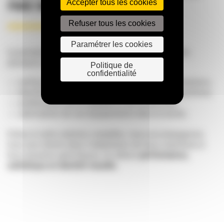
Accepter tous les cookies
PARC MACHINES
Refuser tous les cookies
Paramétrer les cookies
La personnalisation de votre équipement présente
plusieurs avantages :
Politique de
confidentialité
renforcement de l’image de marque sur les chantiers,
identification rapide et claire de votre parc machines,
amélioration de la visibilité et de la sécurité,
valorisation de vos équipements dans la durée.
Grâce à cette solution complète, nous accompagnons
tous nos clients dans l’adaptation de leurs machines à
leurs besoins spécifiques, en alliant
performance,
esthétique et identité visuelle.