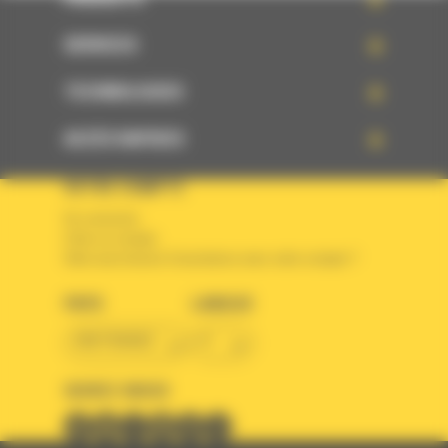
SERVICES
TECHNOLOGIES
ACCÈS RAPIDES
VOTRE COMPTE
Se connecter
Créer un compte
Votre avez besoin d'assistance avec votre compte ?
PAYS
LANGUE
BM FRANCE
fr
SUIVEZ-NOUS