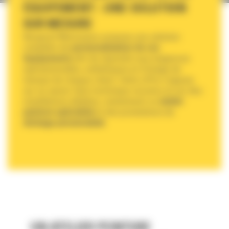
ÉQUIPEMENT : UNE SOLUTION
SUR MESURE
Bergerat Monnoyeur propose une solution
complète de
personnalisation de vos
équipements
afin de répondre aux exigences
opérationnelles, esthétiques et d’image de
marque de chaque client. Cette offre s’appuie
sur un savoir-faire technique reconnu et sur des
installations dédiées, notamment un
atelier
peinture spécialisé
et des prestations de
stickage personnalisé
.
UN ATELIER PEINTURE