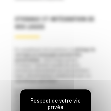
STICKAGE ET INTÉGRATION DE
VOS LOGOS
En complément de la peinture, le
stickage de
vos logos et marquages peuvent être
personnalisés
. Cette étape permet
d’intégrer l’identité visuelle de votre
entreprise directement sur vos machines :
logos, dénominations, numéros de parc ou
signalétique spécifique.
Le stickage est réalisé avec des matériaux
de qualité, conçus pour résister aux
contraintes mécaniques, climatiques et à
l’usure du temps, tout en assurant une