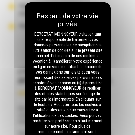
Plaque d'identification et
Certificat exclusif
Caterpillar
Réseau national de + de 1000 techniciens
BERGERAT MONNOYEUR traite, en tant
que responsable de traitement, vos
données personnelles de navigation via
l’utilisation de cookies sur le présent site
internet. L’utilisation de ces cookies a
vocation à (i) améliorer votre expérience
en ligne en vous identifiant à chacune de
L'EXIGENCE DU NEUF,
vos connexions sur le site et en vous
fournissant des services personnalisés
APPLIQUÉE À VOS MACHINES.
adaptés à vos besoins ou (ii) à permettre
à BERGERAT MONNOYEUR de réaliser
des études statistiques sur l’usage du
site par les internautes. En cliquant sur
le bouton « Accepter tous les cookies »
Notre centre de reconstruction des
situé ci-dessous, vous consentez à
composants offre une seconde vie aux
l’utilisation de ces cookies. Vous pouvez
modifier vos préférences à tout moment
organes de vos machines.
sur notre site. Pour plus de
renseignements, notamment sur le
Installé à Brie-Comte-Robert (77) et classé