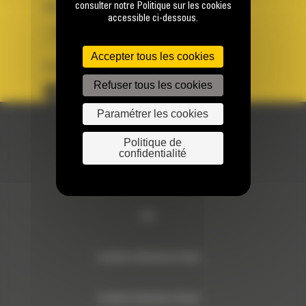
consulter notre Politique sur les cookies
PAYS
LANGUE
accessible ci-dessous.
BM FRANCE
fr
Accepter tous les cookies
SUIVEZ-NOUS
Refuser tous les cookies
Paramétrer les cookies
© 2024 Bergerat-Monnoyeur
Politique de
confidentialité
Sitemap
RSE
Conditions Générales de Vente
Conditions Générales d’Achats