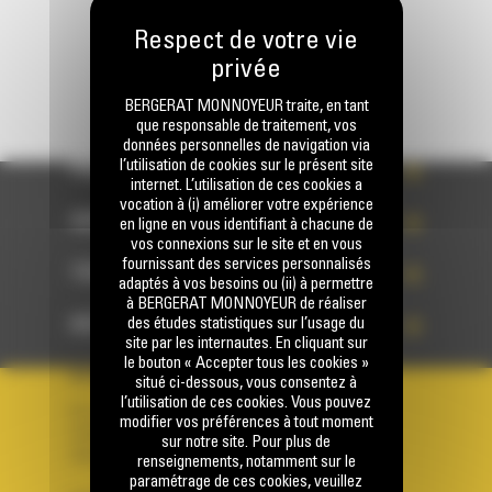
BERGERAT MONNOYEUR traite, en tant
que responsable de traitement, vos
données personnelles de navigation via
l’utilisation de cookies sur le présent site
PRODUITS
internet. L’utilisation de ces cookies a
vocation à (i) améliorer votre expérience
SERVICES
en ligne en vous identifiant à chacune de
vos connexions sur le site et en vous
fournissant des services personnalisés
TECHNOLOGIES
adaptés à vos besoins ou (ii) à permettre
à BERGERAT MONNOYEUR de réaliser
ACCÈS RAPIDES
des études statistiques sur l’usage du
site par les internautes. En cliquant sur
le bouton « Accepter tous les cookies »
VOTRE COMPTE
situé ci-dessous, vous consentez à
l’utilisation de ces cookies. Vous pouvez
Se connecter
modifier vos préférences à tout moment
Créer un compte
sur notre site. Pour plus de
Votre avez besoin d'assistance avec votre compte ?
renseignements, notamment sur le
paramétrage de ces cookies, veuillez