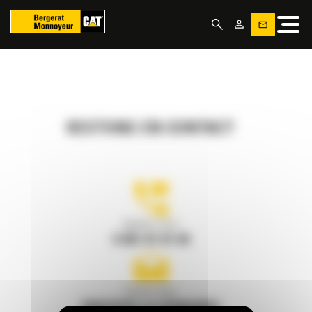
Panneau de gestion des cookies
RESTONS EN CONTACT
Appelez-nous
0 801 01 01 04
Écrivez-nous
ENVOYER LA DEMANDE