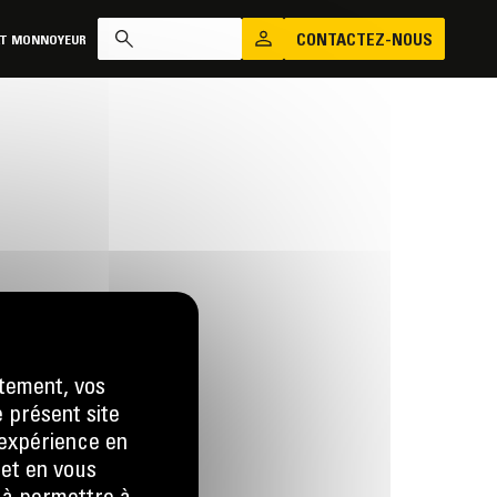
CONTACTEZ-NOUS
AT MONNOYEUR
tement, vos
e présent site
us
e expérience en
 LA DEMANDE
 et en vous