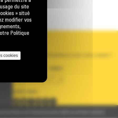
) à permettre à
usage du site
ookies » situé
ez modifier vos
ignements,
otre Politique
VOTRE COMPTE
Se connecter
Créer un compte
es cookies
Votre avez besoin d'assistance avec votre compte ?
PAYS
LANGUE
BM FRANCE
fr
SUIVEZ-NOUS
nelles
Politique des Cookies
Documents relatifs aux données machines