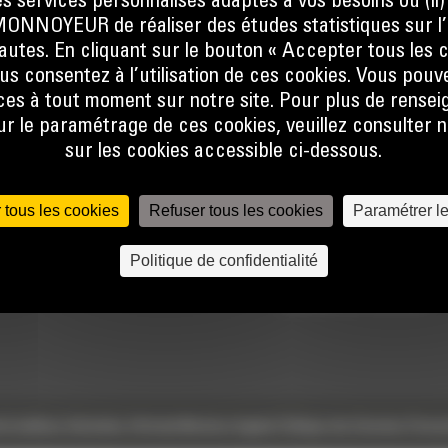
s services personnalisés adaptés à vos besoins ou (ii
NOYEUR de réaliser des études statistiques sur l’
nautes. En cliquant sur le bouton « Accepter tous les c
us consentez à l’utilisation de ces cookies. Vous pouv
es à tout moment sur notre site. Pour plus de rense
 le paramétrage de ces cookies, veuillez consulter n
sur les cookies accessible ci-dessous.
TECHNOLOGIES
ACCÈS RAPIDES
 tous les cookies
Refuser tous les cookies
Paramétrer l
Univers Digital
Actualités
Politique de confidentialité
Commandez en ligne
Offres spéciales
Calculatrice Carbone
e
Conditions Générales d’Achats
Mentions légales
Politique des Données Person