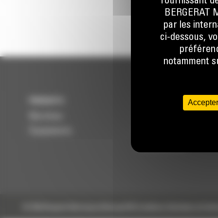
fournissant de
BERGERAT MON
par les inter
ci-dessous, vo
préférenc
notamment sur
PRODUITS
SERVICES
Accepter
Machines
Entretenir
Équipements
Réparer
Reconditionner
© 2024 Bergerat-Monnoyeur
Sitemap
RSE
Conditions Générales de Vent