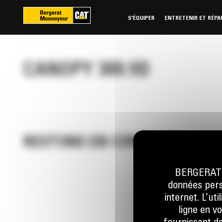
Panneau de gestion des cookies
S'ÉQUIPER
ENTRETENIR ET RÉPA
CANOPY 300.9D
RESTONS EN CONTACT
BERGERAT M
données perso
Appelez-
internet. L’ut
0 801 01
ligne en v