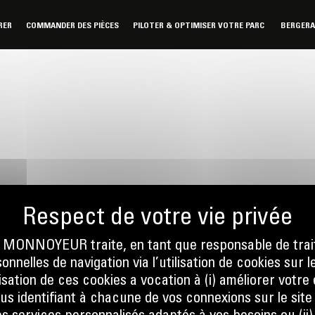
RER
COMMANDER DES PIÈCES
PILOTER & OPTIMISER VOTRE PARC
BERGER
ONNOYEUR traite, en tant que responsable de trai
nnelles de navigation via l’utilisation de cookies sur l
nous
Écrivez-no
ilisation de ces cookies a vocation à (i) améliorer votr
 01 04
ENVOYER
ous identifiant à chacune de vos connexions sur le site