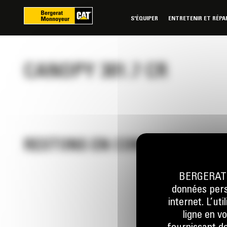
Panneau de gestion des cookies
S'ÉQUIPER
ENTRETENIR ET RÉPA
CANOPY 301.7 CR
RESTONS EN CONTACT
BERGERAT M
données perso
Appelez-
internet. L’ut
0 801 01
ligne en v