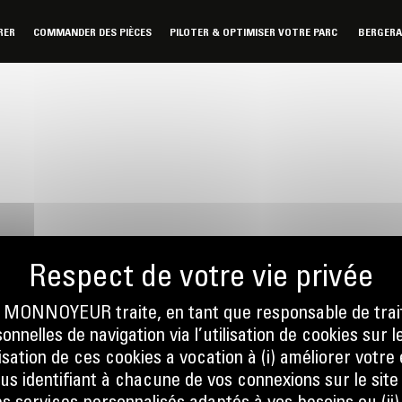
RER
COMMANDER DES PIÈCES
PILOTER & OPTIMISER VOTRE PARC
BERGER
ONNOYEUR traite, en tant que responsable de trai
nnelles de navigation via l’utilisation de cookies sur l
nous
Écrivez-no
ilisation de ces cookies a vocation à (i) améliorer votr
 01 04
ENVOYER
ous identifiant à chacune de vos connexions sur le site