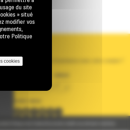
) à permettre à
usage du site
ookies » situé
ez modifier vos
ignements,
otre Politique
VOTRE COMPTE
Se connecter
Créer un compte
es cookies
Votre avez besoin d'assistance avec votre compte ?
PAYS
LANGUE
BM FRANCE
fr
SUIVEZ-NOUS
nelles
Politique des Cookies
Documents relatifs aux données machines