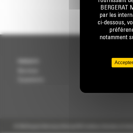
fournissant de
BERGERAT MON
par les inter
ci-dessous, vo
préférenc
notamment sur
PRODUITS
SERVICES
Accepter
Machines
Entretenir
Équipements
Réparer
Reconditionner
© 2024 Bergerat-Monnoyeur
Sitemap
RSE
Conditions Générales de Vent