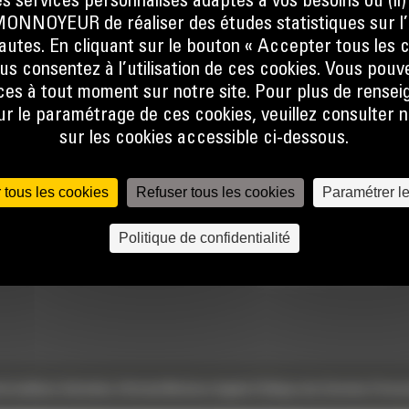
s services personnalisés adaptés à vos besoins ou (ii
NOYEUR de réaliser des études statistiques sur l’
nautes. En cliquant sur le bouton « Accepter tous les c
us consentez à l’utilisation de ces cookies. Vous pouv
es à tout moment sur notre site. Pour plus de rense
 le paramétrage de ces cookies, veuillez consulter n
sur les cookies accessible ci-dessous.
TECHNOLOGIES
ACCÈS RAPIDES
 tous les cookies
Refuser tous les cookies
Paramétrer l
Univers Digital
Actualités
Politique de confidentialité
Commandez en ligne
Offres spéciales
Calculatrice Carbone
e
Conditions Générales d’Achats
Mentions légales
Politique des Données Person