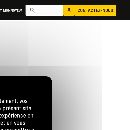
CONTACTEZ-NOUS
AT MONNOYEUR
tement, vos
e présent site
us
e expérience en
 LA DEMANDE
 et en vous