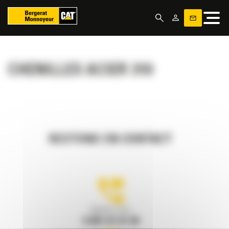
Panneau de gestion des cookies
CHENILLES ACIER 310
RESTONS EN CONTACT
Appelez-nous
0 801 01 01 04