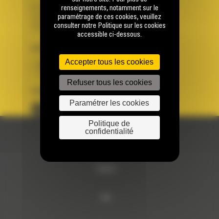
Se connecter
renseignements, notamment sur le
paramétrage de ces cookies, veuillez
Créer un compte
consulter notre Politique sur les cookies
Votre avez besoin d'assistance avec votre compte ?
accessible ci-dessous.
PAYS
LANGUE
Accepter tous les cookies
BM FRANCE
fr
Refuser tous les cookies
SUIVEZ-NOUS
Paramétrer les cookies
Politique de
confidentialité
© 2024 Bergerat-Monnoyeur
Sitemap
RSE