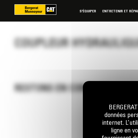
Panneau de gestion des cookies
S'ÉQUIPER
ENTRETENIR ET RÉPA
COUPLEUR HYDRAULIQUE
RESTONS EN CONTACT
BERGERAT M
données perso
Appelez-
internet. L’ut
0 801 01
ligne en v