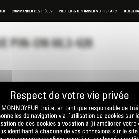
RER
COMMANDER DES PIÈCES
PILOTER & OPTIMISER VOTRE PARC
BERGER
 PIN-ON 60,3-428
ONNOYEUR traite, en tant que responsable de trai
nnelles de navigation via l’utilisation de cookies sur l
nous
Écrivez-no
ilisation de ces cookies a vocation à (i) améliorer votr
 01 04
ENVOYER
ous identifiant à chacune de vos connexions sur le site