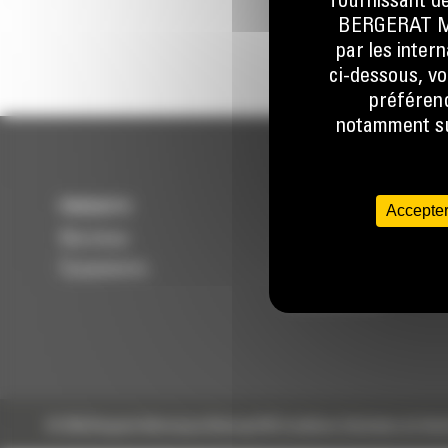
fournissant de
BERGERAT MON
par les inter
ci-dessous, vo
préférenc
notamment sur
PRODUITS
SERVICES
Accepter
Machines
Entretenir
Équipements
Réparer
Reconditionner
© 2024 Bergerat-Monnoyeur
Sitemap
RSE
Conditions Générales de Vent