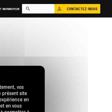
CONTACTEZ-NOUS
AT MONNOYEUR
tement, vos
e présent site
us
e expérience en
 LA DEMANDE
 et en vous