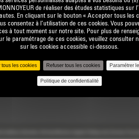
s services personnalisés adaptés à vos besoins ou (ii
NOYEUR de réaliser des études statistiques sur l’
nautes. En cliquant sur le bouton « Accepter tous les c
us consentez à l’utilisation de ces cookies. Vous pouv
es à tout moment sur notre site. Pour plus de rense
 le paramétrage de ces cookies, veuillez consulter n
sur les cookies accessible ci-dessous.
TECHNOLOGIES
ACCÈS RAPIDES
 tous les cookies
Refuser tous les cookies
Paramétrer l
Univers Digital
Actualités
Politique de confidentialité
Commandez en ligne
Offres spéciales
Calculatrice Carbone
e
Conditions Générales d’Achats
Mentions légales
Politique des Données Person