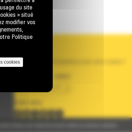
) à permettre à
usage du site
ookies » situé
ez modifier vos
ignements,
otre Politique
VOTRE COMPTE
Se connecter
Créer un compte
es cookies
Votre avez besoin d'assistance avec votre compte ?
PAYS
LANGUE
BM FRANCE
fr
SUIVEZ-NOUS
nelles
Politique des Cookies
Documents relatifs aux données machines