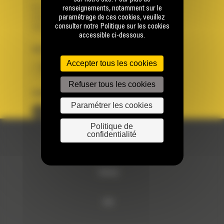
Se connecter
renseignements, notamment sur le
paramétrage de ces cookies, veuillez
Créer un compte
consulter notre Politique sur les cookies
Votre avez besoin d'assistance avec votre compte ?
accessible ci-dessous.
PAYS
LANGUE
Accepter tous les cookies
BM FRANCE
fr
Refuser tous les cookies
SUIVEZ-NOUS
Paramétrer les cookies
Politique de
confidentialité
© 2024 Bergerat-Monnoyeur
Sitemap
RSE