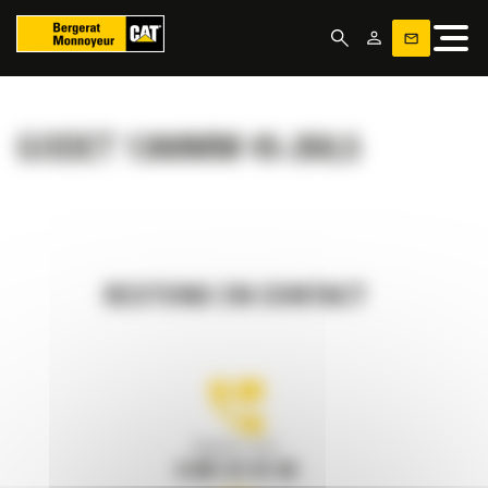
Panneau de gestion des cookies
GODET 1300MM 45-260,5
RESTONS EN CONTACT
Appelez-nous
0 801 01 01 04