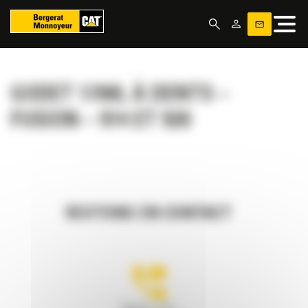
Panneau de gestion des cookies
GODET 1700L À DENTS –
FUSION – 914 ET 920
RESTONS EN CONTACT