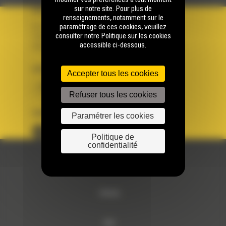
modifier vos préférences à tout moment
sur notre site. Pour plus de
VOTRE COMPTE
renseignements, notamment sur le
paramétrage de ces cookies, veuillez
Se connecter
consulter notre Politique sur les cookies
Créer un compte
accessible ci-dessous.
Votre avez besoin d'assistance avec votre compte ?
PAYS
LANGUE
Accepter tous les cookies
BM FRANCE
fr
Refuser tous les cookies
SUIVEZ-NOUS
Paramétrer les cookies
Politique de
confidentialité
© 2024 Bergerat-Monnoyeur
Sitemap
RSE