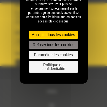
modifier vos préférences à tout moment
sur notre site. Pour plus de
VOTRE COMPTE
renseignements, notamment sur le
paramétrage de ces cookies, veuillez
Se connecter
consulter notre Politique sur les cookies
Créer un compte
accessible ci-dessous.
Votre avez besoin d'assistance avec votre compte ?
PAYS
LANGUE
Accepter tous les cookies
BM FRANCE
fr
Refuser tous les cookies
SUIVEZ-NOUS
Paramétrer les cookies
Politique de
confidentialité
© 2024 Bergerat-Monnoyeur
Sitemap
RSE