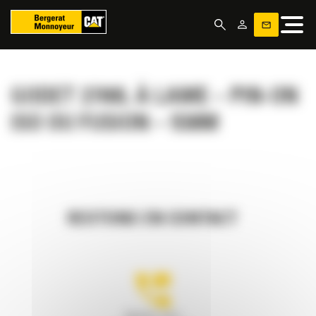
Panneau de gestion des cookies
GODET 2700L À LAME – PIN-ON
ISO OU FUSION – 938M
RESTONS EN CONTACT