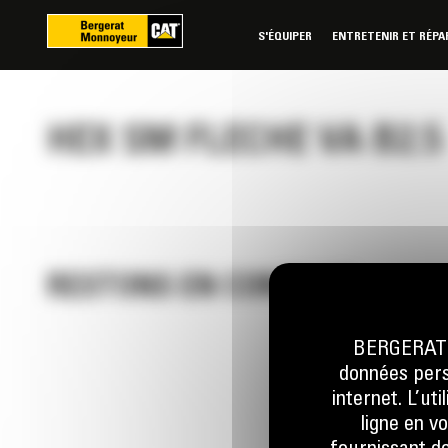
Panneau de gestion des cookies
S'ÉQUIPER
ENTRETENIR ET RÉPA
HEX SM FLECHE VA B2.5
RESTONS EN CONTACT
BERGERAT M
données perso
Appelez-
internet. L’ut
0 801 01
ligne en v