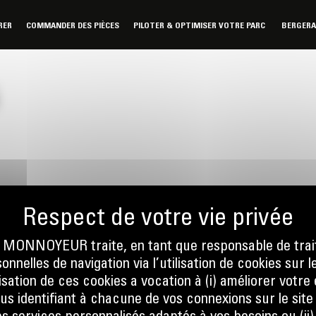
RER
COMMANDER DES PIÈCES
PILOTER & OPTIMISER VOTRE PARC
BERGER
ONNOYEUR traite, en tant que responsable de trai
nnelles de navigation via l’utilisation de cookies sur l
nous
Écrivez-no
ilisation de ces cookies a vocation à (i) améliorer votr
 01 04
ENVOYER
ous identifiant à chacune de vos connexions sur le site