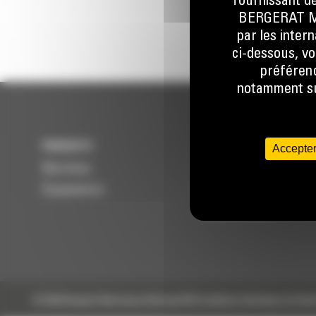
fournissant de
BERGERAT MON
par les inter
ci-dessous, vo
préférenc
notamment sur
PRODUITS
SERVICES
Accepter
Machines
Entretenir
Équipements
Réparer
Reconditionner
© 2024 Bergerat-Monnoyeur
Sitemap
RSE
Conditions Générales de Vent