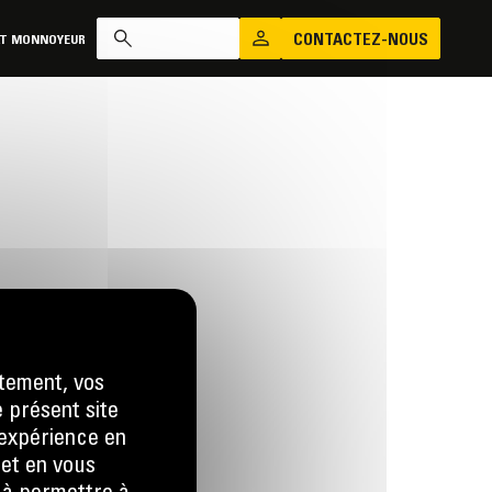
CONTACTEZ-NOUS
AT MONNOYEUR
tement, vos
e présent site
us
e expérience en
 LA DEMANDE
 et en vous