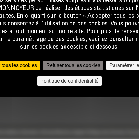
s services personnalisés adaptés à vos besoins ou (ii
NOYEUR de réaliser des études statistiques sur l’
nautes. En cliquant sur le bouton « Accepter tous les c
us consentez à l’utilisation de ces cookies. Vous pouv
es à tout moment sur notre site. Pour plus de rense
 le paramétrage de ces cookies, veuillez consulter n
sur les cookies accessible ci-dessous.
TECHNOLOGIES
ACCÈS RAPIDES
 tous les cookies
Refuser tous les cookies
Paramétrer l
Univers Digital
Actualités
Politique de confidentialité
Commandez en ligne
Offres spéciales
Calculatrice Carbone
e
Conditions Générales d’Achats
Mentions légales
Politique des Données Person