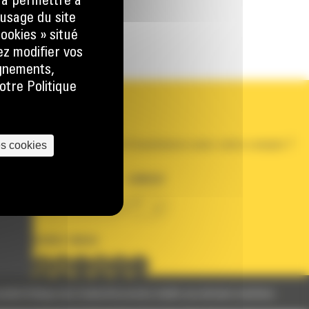
) à permettre à
usage du site
ookies » situé
ez modifier vos
ignements,
otre Politique
VOTRE COMPTE
Se connecter
Créer un compte
es cookies
Votre avez besoin d'assistance avec votre compte ?
PAYS
LANGUE
BM FRANCE
fr
SUIVEZ-NOUS
nelles
Politique des Cookies
Documents relatifs aux données machines