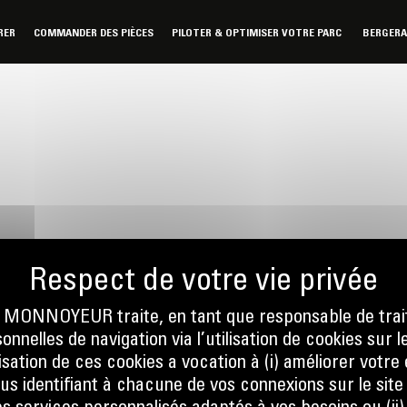
RER
COMMANDER DES PIÈCES
PILOTER & OPTIMISER VOTRE PARC
BERGER
ONNOYEUR traite, en tant que responsable de trai
nnelles de navigation via l’utilisation de cookies sur l
nous
Écrivez-no
ilisation de ces cookies a vocation à (i) améliorer votr
 01 04
ENVOYER
ous identifiant à chacune de vos connexions sur le site