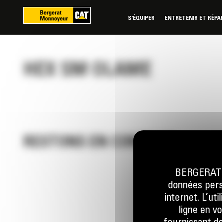
Panneau de gestion des cookies
S'ÉQUIPER
ENTRETENIR ET RÉPA
HEX SM OLAME
RESTONS EN CONTACT
BERGERAT M
données perso
Appelez-
internet. L’ut
0 801 01
ligne en v