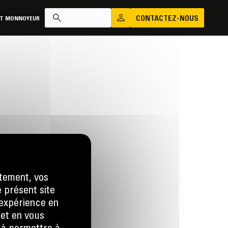
CONTACTEZ-NOUS
AT MONNOYEUR
tement, vos
e présent site
us
e expérience en
 LA DEMANDE
 et en vous