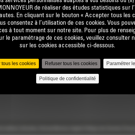
s services personnalisés adaptés à vos besoins ou (ii
NOYEUR de réaliser des études statistiques sur l’
nautes. En cliquant sur le bouton « Accepter tous les c
us consentez à l’utilisation de ces cookies. Vous pouv
es à tout moment sur notre site. Pour plus de rense
 le paramétrage de ces cookies, veuillez consulter n
sur les cookies accessible ci-dessous.
TECHNOLOGIES
ACCÈS RAPIDES
 tous les cookies
Refuser tous les cookies
Paramétrer l
Univers Digital
Actualités
Politique de confidentialité
Commandez en ligne
Offres spéciales
Calculatrice Carbone
e
Conditions Générales d’Achats
Mentions légales
Politique des Données Person