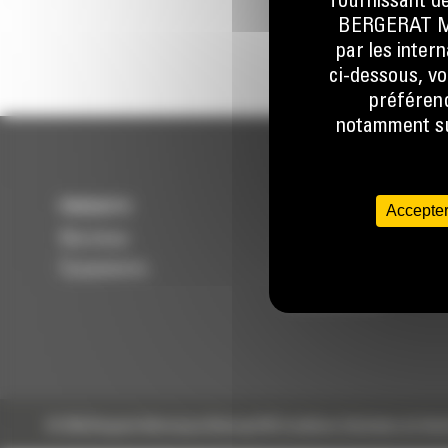
fournissant de
BERGERAT MON
par les inter
ci-dessous, vo
préférenc
notamment sur
PRODUITS
SERVICES
Accepter
Machines
Entretenir
Équipements
Réparer
Reconditionner
© 2024 Bergerat-Monnoyeur
Sitemap
RSE
Conditions Générales de Vent