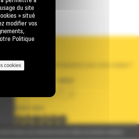
) à permettre à
usage du site
ookies » situé
ez modifier vos
ignements,
otre Politique
VOTRE COMPTE
Se connecter
Créer un compte
es cookies
Votre avez besoin d'assistance avec votre compte ?
PAYS
LANGUE
BM FRANCE
fr
SUIVEZ-NOUS
nelles
Politique des Cookies
Documents relatifs aux données machines