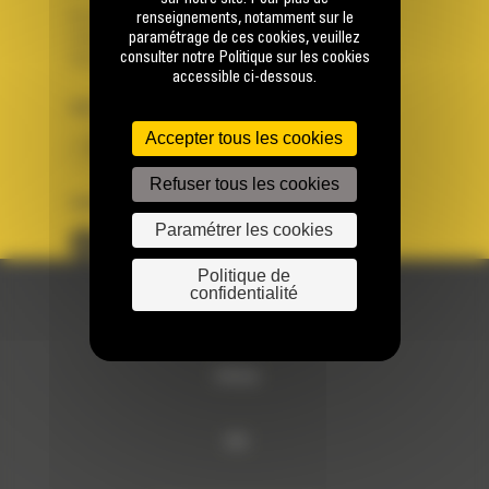
Se connecter
renseignements, notamment sur le
paramétrage de ces cookies, veuillez
Créer un compte
consulter notre Politique sur les cookies
Votre avez besoin d'assistance avec votre compte ?
accessible ci-dessous.
PAYS
LANGUE
Accepter tous les cookies
BM FRANCE
fr
Refuser tous les cookies
SUIVEZ-NOUS
Paramétrer les cookies
Politique de
confidentialité
© 2024 Bergerat-Monnoyeur
Sitemap
RSE