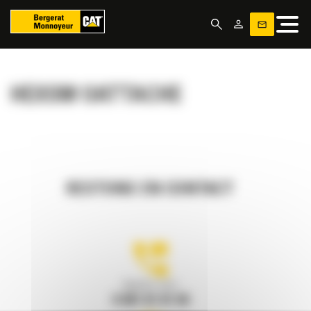
Panneau de gestion des cookies
HEXSM OATTACHE
RESTONS EN CONTACT
Appelez-nous
0 801 01 01 04