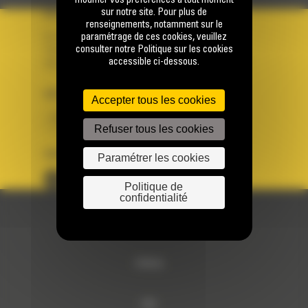
modifier vos préférences à tout moment
sur notre site. Pour plus de
VOTRE COMPTE
renseignements, notamment sur le
paramétrage de ces cookies, veuillez
Se connecter
consulter notre Politique sur les cookies
Créer un compte
accessible ci-dessous.
Votre avez besoin d'assistance avec votre compte ?
PAYS
LANGUE
Accepter tous les cookies
BM FRANCE
fr
Refuser tous les cookies
SUIVEZ-NOUS
Paramétrer les cookies
Politique de
confidentialité
© 2024 Bergerat-Monnoyeur
Sitemap
RSE