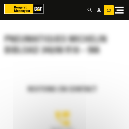
Panneau de gestion des cookies
PNEUMATIQUES MICHELIN
BIBLOAD 340/80 R18 – 906
RESTONS EN CONTACT