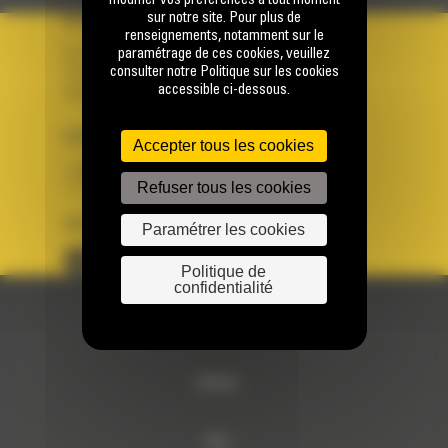
modifier vos préférences à tout moment
sur notre site. Pour plus de
VOTRE COMPTE
renseignements, notamment sur le
paramétrage de ces cookies, veuillez
Se connecter
consulter notre Politique sur les cookies
Créer un compte
accessible ci-dessous.
Votre avez besoin d'assistance avec votre compte ?
PAYS
LANGUE
Accepter tous les cookies
BM FRANCE
fr
Refuser tous les cookies
SUIVEZ-NOUS
Paramétrer les cookies
Politique de
confidentialité
© 2024 Bergerat-Monnoyeur
Sitemap
RSE