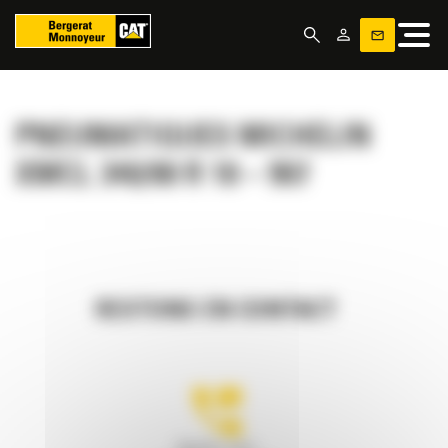
Panneau de gestion des cookies
PNEUMATIQUES MICHELIN
XMCL 340/80 R 18 – 907
RESTONS EN CONTACT