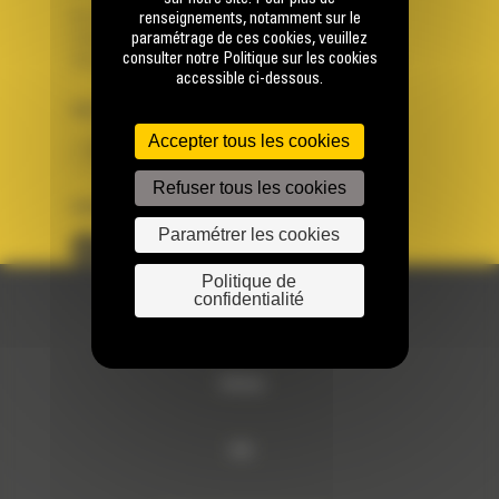
Se connecter
renseignements, notamment sur le
paramétrage de ces cookies, veuillez
Créer un compte
consulter notre Politique sur les cookies
Votre avez besoin d'assistance avec votre compte ?
accessible ci-dessous.
PAYS
LANGUE
Accepter tous les cookies
BM FRANCE
fr
Refuser tous les cookies
SUIVEZ-NOUS
Paramétrer les cookies
Politique de
confidentialité
© 2024 Bergerat-Monnoyeur
Sitemap
RSE