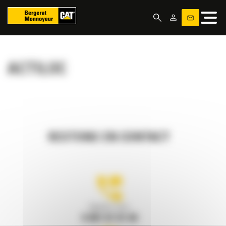
Panneau de gestion des cookies
ACTILOC
RESTONS EN CONTACT
Appelez-nous
0 801 01 01 04