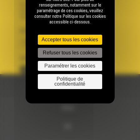
Se connecter
renseignements, notamment sur le
paramétrage de ces cookies, veuillez
Créer un compte
consulter notre Politique sur les cookies
Votre avez besoin d'assistance avec votre compte ?
accessible ci-dessous.
PAYS
LANGUE
Accepter tous les cookies
BM FRANCE
fr
Refuser tous les cookies
SUIVEZ-NOUS
Paramétrer les cookies
Politique de
confidentialité
© 2024 Bergerat-Monnoyeur
Sitemap
RSE