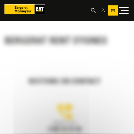
Panneau de gestion des cookies
BERGERAT RENT EYSINES
RESTONS EN CONTACT
Appelez-nous
0 801 01 01 04