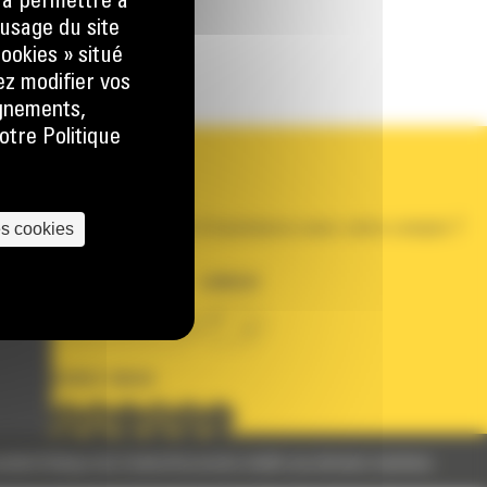
) à permettre à
usage du site
ookies » situé
ez modifier vos
ignements,
otre Politique
VOTRE COMPTE
Se connecter
Créer un compte
es cookies
Votre avez besoin d'assistance avec votre compte ?
PAYS
LANGUE
BM FRANCE
fr
SUIVEZ-NOUS
nelles
Politique des Cookies
Documents relatifs aux données machines