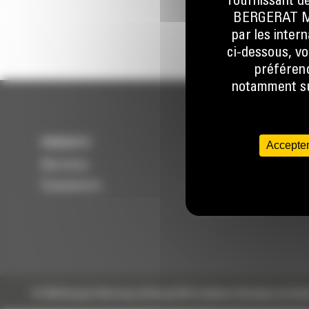
fournissant de
BERGERAT MON
par les inter
ci-dessous, vo
préférenc
notamment sur
PRODUITS
SERVICES
Accepter
Machines
Entretenir
Équipements
Réparer
Reconditionner
© 2024 Bergerat-Monnoyeur
Sitemap
RSE
Conditions Générales de Vent