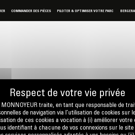
RER
COMMANDER DES PIÈCES
PILOTER & OPTIMISER VOTRE PARC
BERGER
ONNOYEUR traite, en tant que responsable de trai
nnelles de navigation via l’utilisation de cookies sur l
nous
Écrivez-no
ilisation de ces cookies a vocation à (i) améliorer votr
 01 04
ENVOYER
ous identifiant à chacune de vos connexions sur le site