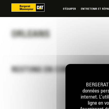
Panneau de gestion des cookies
S'ÉQUIPER
ENTRETENIR ET RÉPA
ORLEANS
RESTONS EN CONTACT
BERGERAT M
données perso
Appelez-
internet. L’ut
0 801 01
ligne en v