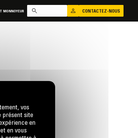
CONTACTEZ-NOUS
AT MONNOYEUR
tement, vos
e présent site
us
e expérience en
 LA DEMANDE
 et en vous