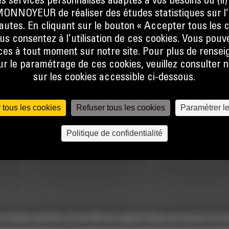
s services personnalisés adaptés à vos besoins ou (ii
NOYEUR de réaliser des études statistiques sur l’
nautes. En cliquant sur le bouton « Accepter tous les c
us consentez à l’utilisation de ces cookies. Vous pouv
es à tout moment sur notre site. Pour plus de rense
 le paramétrage de ces cookies, veuillez consulter n
sur les cookies accessible ci-dessous.
TECHNOLOGIES
ACCÈS RAPIDES
 tous les cookies
Refuser tous les cookies
Paramétrer l
Univers Digital
Actualités
Politique de confidentialité
Commandez en ligne
Offres spéciales
Calculatrice Carbone
e
Conditions Générales d’Achats
Mentions légales
Politique des Données Person