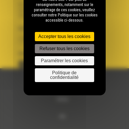
Se connecter
renseignements, notamment sur le
paramétrage de ces cookies, veuillez
Créer un compte
consulter notre Politique sur les cookies
Votre avez besoin d'assistance avec votre compte ?
accessible ci-dessous.
PAYS
LANGUE
Accepter tous les cookies
BM FRANCE
fr
Refuser tous les cookies
SUIVEZ-NOUS
Paramétrer les cookies
Politique de
confidentialité
© 2024 Bergerat-Monnoyeur
Sitemap
RSE