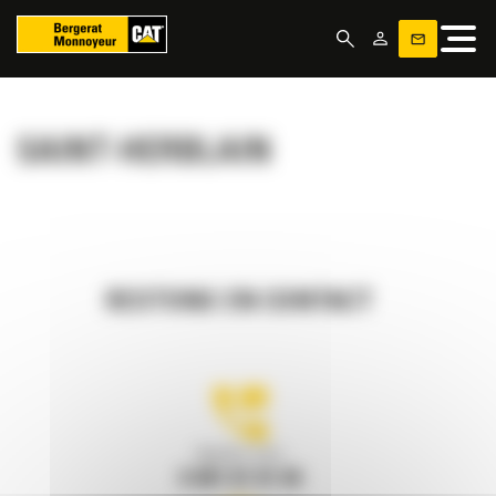
Panneau de gestion des cookies
SAINT-HERBLAIN
RESTONS EN CONTACT
Appelez-nous
0 801 01 01 04