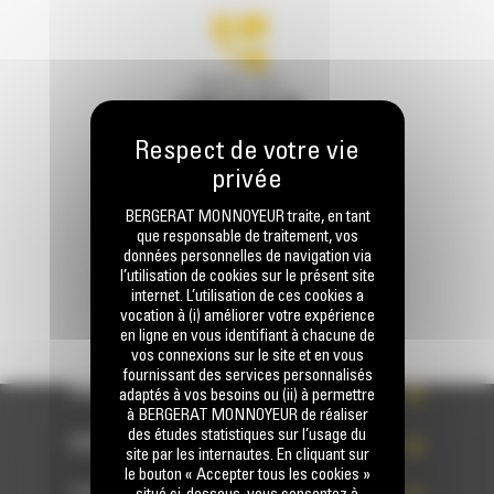
Appelez-nous
0 801 01 01 04
Écrivez-nous
ENVOYER LA DEMANDE
BERGERAT MONNOYEUR traite, en tant
que responsable de traitement, vos
données personnelles de navigation via
l’utilisation de cookies sur le présent site
internet. L’utilisation de ces cookies a
vocation à (i) améliorer votre expérience
en ligne en vous identifiant à chacune de
vos connexions sur le site et en vous
fournissant des services personnalisés
PRODUITS
adaptés à vos besoins ou (ii) à permettre
à BERGERAT MONNOYEUR de réaliser
des études statistiques sur l’usage du
SERVICES
site par les internautes. En cliquant sur
le bouton « Accepter tous les cookies »