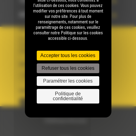
TECHNOLOGIES
situé ci-dessous, vous consentez à
l’utilisation de ces cookies. Vous pouvez
modifier vos préférences à tout moment
ACCÈS RAPIDES
sur notre site. Pour plus de
renseignements, notamment sur le
paramétrage de ces cookies, veuillez
VOTRE COMPTE
consulter notre Politique sur les cookies
accessible ci-dessous.
Se connecter
Créer un compte
Votre avez besoin d'assistance avec votre compte ?
Accepter tous les cookies
PAYS
LANGUE
Refuser tous les cookies
BM FRANCE
fr
Paramétrer les cookies
SUIVEZ-NOUS
Politique de
confidentialité
© 2024 Bergerat-Monnoyeur