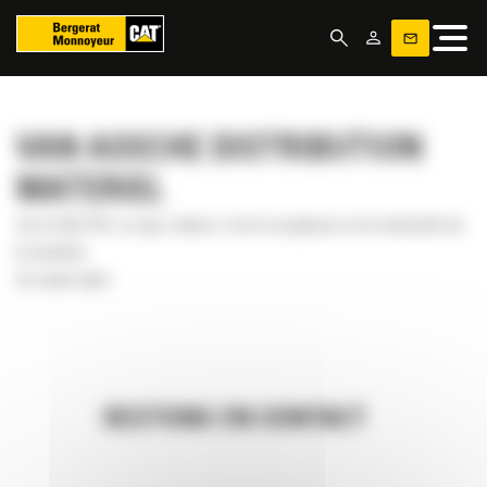
Panneau de gestion des cookies
VAN ASSCHE DISTRIBUTION
MATERIEL
Sur la 302.7CR, ce que j’adore c’est la souplesse et la réactivité de
la machine.
En savoir plus
RESTONS EN CONTACT