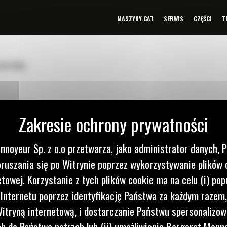
MASZYNY CAT
SERWIS
CZĘŚCI
T
an help.
nnoyeur Sp. z o.o przetwarza, jako administrator danych, 
ruszania się po Witrynie poprzez wykorzystywanie plików 
etowej. Korzystanie z tych plików cookie ma na celu (i) pop
 Internetu poprzez identyfikację Państwa za każdym razem,
itryną internetową, i dostarczanie Państwu spersonalizo
 do nas
Napisz d
 do Państwa potrzeb lub (ii) umożliwienie Bergerat Monno
0 122
WYŚLI