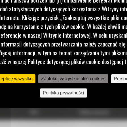
dań statystycznych dotyczących korzystania z Witryny int
nternetu. Klikając przycisk „Zaakceptuj wszystkie pliki co
dę na korzystanie z tych plików cookie. W każdej chwili 
referencje w naszej Witrynie internetowej. W celu uzyskani
nformacji dotyczących przetwarzania należy zapoznać się 
TECHNOLOGIE
DOWIEDZ SIĘ WIĘCEJ
ięcej informacji, w tym na temat zarządzania tymi plikam
VisionLink®
Blog
eźć w naszej Polityce dotyczącej plików cookie dostępnej t
Systemy wspomagające
Baza wiedzy
Usługi zdalne
ceptuję wszystko
Zablokuj wszystkie pliki cookies
Person
Systemy kontrolne
Polityka prywatności
RODO
Polityka prywatności