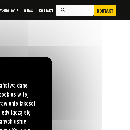
KONTAKT
ECHNOLOGIE
O NAS
KONTAKT
Państwa dane
cookies w tej
rawienie jakości
 gdy łączą się
wanych usług
o nas
yeur Sp. z o.o
J WIADOMOŚĆ