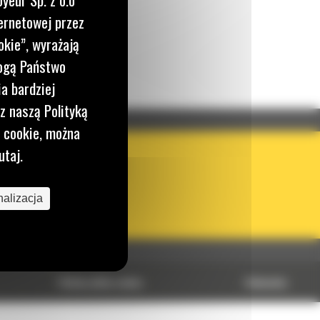
ernetowej przez
okie”, wyrażają
mogą Państwo
a bardziej
z naszą Polityką
i cookie, można
KRAJ
utaj.
BM POLSKA
alizacja
OBSERWUJ NAS
Polityka plików cookies
Dokumenty