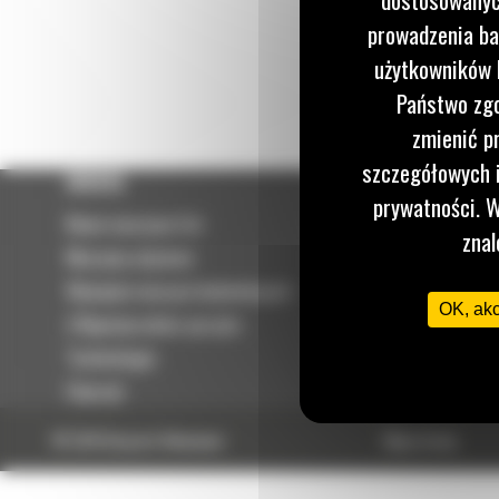
prowadzenia ba
użytkowników I
Państwo zgo
zmienić p
szczegółowych i
OFERTA
SERWIS
prywatności. W
Nowe maszyny Cat
Umowa serwisowa
znal
Maszyny używane
PARTS.CAT.COM
Wynajem maszyn budowlanych
Odbudowy
OK, ak
| Wypożyczalnia sprzętu
Sprzedaż części
Technologie
Szok cenowy
Osprzęt
© 2026 Bergerat-Monnoyeur
Mapa strony