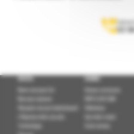
Zadzwoń
122 10
OFERTA
SERWIS
Nowe maszyny Cat
Umowa serwisowa
Maszyny używane
PARTS.CAT.COM
Wynajem maszyn budowlanych
Odbudowy
| Wypożyczalnia sprzętu
Sprzedaż części
Technologie
Szok cenowy