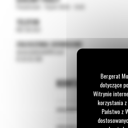
Poniedziałek - Piątek: 08:00 - 16:00
TELEFON
691 153 523
ZGŁOSZENIA SERWISOWE
serwis.bialystok@b-m.pl
61 82 82 500
Bergerat Mo
KONTAKT DO NASZ
dotyczące po
Witrynie intern
korzystania z
SPRZEDAŻ MASZYN NOWYCH
Państwo z W
dostosowanych
SPRZEDAŻ MASZYN UŻYWANYCH