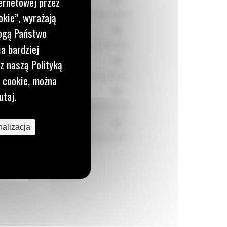
ernetowej przez
okie”, wyrażają
+
mogą Państwo
a bardziej
+
z naszą Polityką
i cookie, można
+
utaj.
+
alizacja