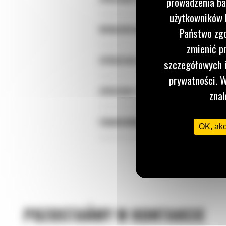
prowadzenia ba
użytkowników I
WYNAJEM MASZYN
Państwo zgo
zmienić p
SPRDZEDAŻ USŁUG SERWISOWYCH
szczegółowych i
prywatności. W
SPRZEDAŻ OSPRZĘTU
znal
FINANSOWANIE CAT FINANCE
OK, ak
POZOSTAŃMY W KONTAKCIE