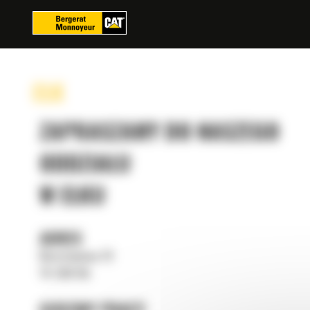
Panel zarządzania plikami cookies
EŁK
ZAPRASZAMY DO NASZEGO
ODDZIAŁU
W EŁKU
ADRES
Bursztynowa 19
19-300 Ełk
GODZINY PRACY