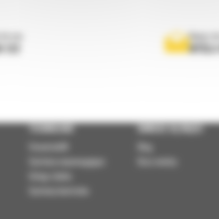
 do nas
Napisz d
0 122
WYŚLI
TECHNOLOGIE
DOWIEDZ SIĘ WIĘCEJ
VisionLink®
Blog
Systemy wspomagające
Baza wiedzy
Usługi zdalne
Systemy kontrolne