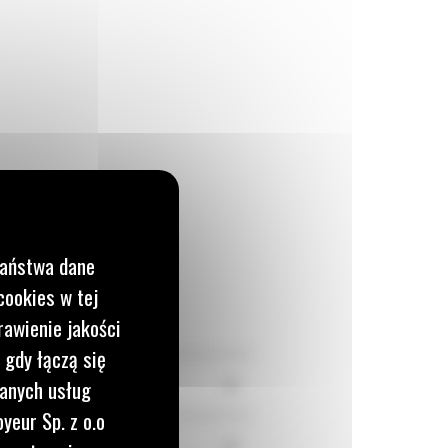
Państwa dane
cookies w tej
rawienie jakości
 gdy łączą się
+
wanych usług
yeur Sp. z o.o
+