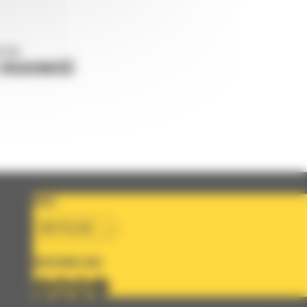
o nas
J WIADOMOŚĆ
KRAJ
BM POLSKA
OBSERWUJ NAS