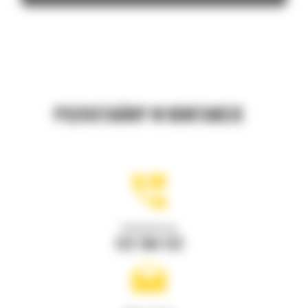
POZOSTAŃMY W KONTAKCIE
Zadzwoń do nas
122 100 122