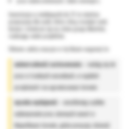
prac wyburzeniowych, także wewnątrz.
Inwestycja w minikoparki do 2t to świetna
propozycja dla osób, które chcą rozwijać swój
biznes i otwierać się na różne grupy klientów,
realizując wiele projektów.
Główne zalety maszyn w tej klasie wagowej to:
uniwersalność zastosowania
– nadają się do
prac w trudnych warunkach, w wąskich
przejściach i na ograniczonym terenie;
wysoka wydajność
– umożliwiają szybkie
wykonywanie prac ziemnych nawet w
kłopotliwym terenie, gdzie precyzja, łatwość