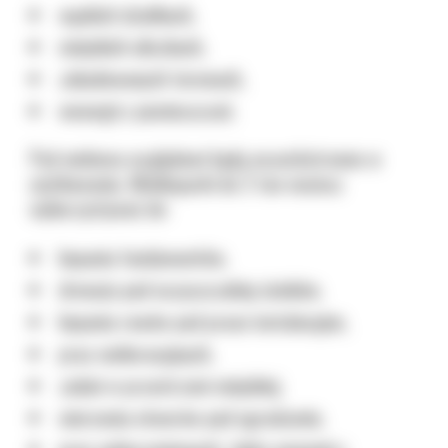
wąskich działkach,
miejskich uliczkach,
zabudowanych terenach,
wewnątrz pomieszczeń.
Pod wieloma względami będą wszechstronne w
użytkowaniu. Minikoparki do 2 ton możesz
wykorzystywać do:
kopania fundamentów,
drenażu pod oczyszczalnię ścieków,
kopania rowów pod prace instalacyjne,
prac melioracyjnych,
zadań w przestrzeni miejskiej,
wiercenia otworów pod ogrodzenie,