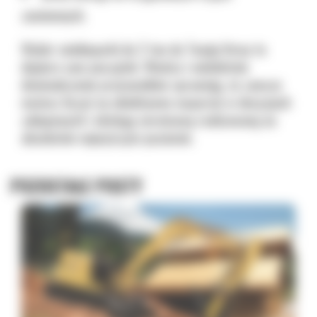
zamiennych.
Wybór minikoparki do 2 ton do Twojej firmy to
dopiero sam początek. Wiedza i wieloletnie
doświadczenie pracowników sprawiają, że zawsze
możesz liczyć na obiektywne wsparcie w decyzjach
zakupowych i obsługę serwisową realizowaną na
absolutnie najwyższym poziomie.
POZOSTAŁE POSTY