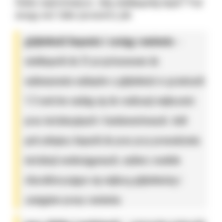
Ciebie najistotniejsze. Jaką
minikoparkę
kupić? Pod
uwagę weź takie parametry jak:
głębokość kopania i zasięg ramienia
–
minikoparki do 2t przystosowane do
wykonywania wykopów o głębokości w granicach
1-3 metrów nadają się do realizacji większości
prac instalacyjnych i fundamentowych. Jeśli
potrzebujesz koparki do prac przy prowadzeniu
instalacji wodociągowych, wybierz modele
charakteryzujące się większą głębokością i
zasięgiem pracy ramienia;