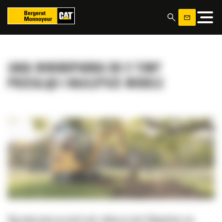
Panel zarządzania plikami cookies
JAKA MINIKOPARKA DO 2 TON?
PRZEGLĄD I NAJLEPSZE MODELE
Ograniczona przestrzeń robocza jest kłopotem na