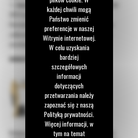
🔧
konstrukcja:
cechą charakterystyczną
Cat
każdej chwili mogą
301.6
jest bardzo wysoka jakość wykonania.
Państwo zmienić
Hermetyczna kabina oraz sprytnie odchylane
preferencje w naszej
zadaszenie znacznie ułatwiają szybki dostęp
Witrynie internetowej.
serwisowy.
W celu uzyskania
bardziej
MINIKOPARKA CAT 301.8
szczegółowych
informacji
dotyczących
przetwarzania należy
zapoznać się z naszą
Polityką prywatności.
Więcej informacji, w
Kolejną propozycją w jest
model Cat 301.8
. To
tym na temat