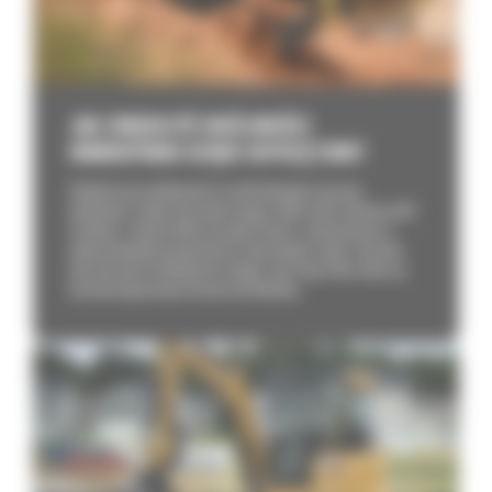
JAK ZWIĘKSZYĆ MOŻLIWOŚCI
MINIKOPARKI DZIĘKI OSPRZĘTOWI?
Współczesne minikoparki to wielofunkcyjne maszyny
budowlane. Dzięki osprzętowi mogą w kilka chwil zmienić profil
działania. Zamiast kilku sprzętów możesz zainwestować w
jedną kompaktową koparkę do różnorodnych zadań. Sprawdź,
jaki osprzęt do minikoparki zakupić, aby Twoja flota stała się
bardziej dopasowana do potrzeb klientów.