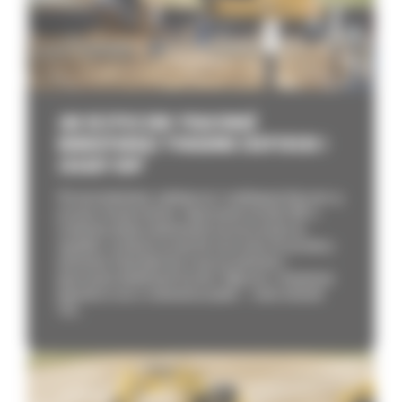
JAK BEZPIECZNIE PRACOWAĆ
MINIKOPARKĄ? PORADNIK EKSPERCKI I
ZASADY BHP
W branży budowlanej, wydobywczej i recyklingowej kluczowe są
precyzja i bezpieczeństwo. Zignorowanie procedur BHP w
środowisku pełnym wielotonowych maszyn prowadzi do
wypadków, uszkodzeń sprzętu lub zniszczenia infrastruktury
podziemnej. Każdy błąd może oznaczać opóźnienia i
generowanie dodatkowych kosztów. Wyłączona z eksploatacji
jednostka to cios w rentowność projektu – rośnie wskaźnik
TCO...