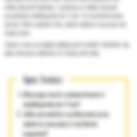
wielu placach budowy. Z pomocą w takiej sytuacji
przychodzi minikoparka do 2 ton. To wszechstronny
sprzęt, który wjedzie tam, gdzie większe maszyny nie
mają szans.
Zobacz nasz przegląd najlepszych modeli i dowiedz się,
jaka maszyna odpowie na Twoje potrzeby.
Spis Treści:
Dlaczego warto zainwestować w
minikoparkę do 2 ton?
Jakie parametry są kluczowe przy
wyborze maszyny w tej klasie
wagowej?