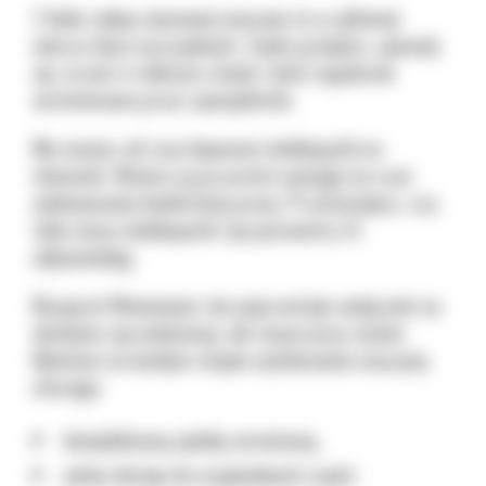
Z kolei zakup używanej maszyny to w głównej
mierze duża oszczędność. Zanim ją kupisz, upewnij
się, że jest w dobrym stanie i była regularnie
serwisowana przez specjalistów.
Nie musisz od razu kupować minikoparki na
własność. Możesz ją po prostu wynająć na czas
wykonywania konkretnej pracy. Przetestujesz, czy
taka masa minikoparki i jej parametry Ci
odpowiadają.
Bergerat Monnoyeur nie poprzestaje wyłącznie na
obsłudze sprzedażowej, ale towarzyszy swoim
klientom na każdym etapie użytkowania maszyny,
oferując:
kompleksową opiekę serwisową,
pełny dostęp do oryginalnych części