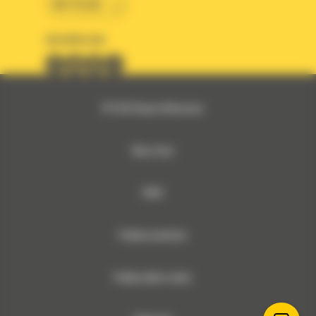
BM POLSKA
OBSERWUJ NAS
© 2026 Bergerat-Monnoyeur
Mapa strony
RODO
Polityka prywatności
Polityka plików cookies