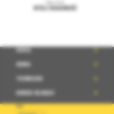
Napisz do nas
WYŚLIJ WIADOMOŚĆ
OFERTA
SERWIS
TECHNOLOGIE
DOWIEDZ SIĘ WIĘCEJ
KRAJ