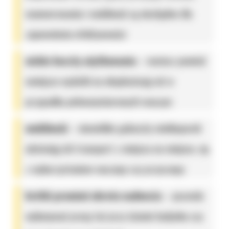
manewrowania i mobilność są niezbędne dla
zapewnienia efektywności;
niskie koszty użytkowania
– możesz ponieść
mniejsze wydatki na eksploatację niż w
przypadku pełnowymiarowych maszyn;
mobilność
– niewielkie gabaryty minikoparek
ułatwiają ich transport z miejsca na miejsce, np.
z wykorzystaniem naczepy czy przyczepy;
krótki promień obrotu nadwozia
– pozwala
wykonywać pracę tuż przy ścianie budynku czy