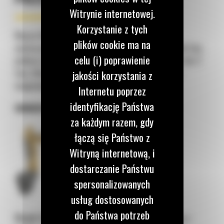
Witrynie internetowej.
Korzystanie z tych
Nasza firma
Bergerat Monnoyeur
, będąca
plików cookie ma na
autoryzowanym dystrybutorem maszyn marki Cat,
celu (i) poprawienie
poleca wybór niezawodnych minikoparek Cat do 2
ton, które deklasują konkurencję w tej klasie
jakości korzystania z
wagowej.
Internetu poprzez
identyfikację Państwa
MINIKOPARKA CAT 301.6
za każdym razem, gdy
łączą się Państwo z
Witryną internetową, i
dostarczanie Państwu
spersonalizowanych
usług dostosowanych
do Państwa potrzeb
Model Cat 301.6
to maszyna zaprojektowana z