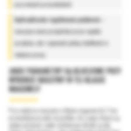
przy innych przeszkodach;
hydraulicznie regulowane podwozie
–
maszyna może przejechać przez wąskie
przejścia, ale i zapewnić pełną stabilność w
miejscu pracy.
JAKIE PARAMETRY SĄ KLUCZOWE PRZY
WYBORZE MASZYNY W TEJ KLASIE
WAGOWEJ?
Przy wyborze maszyny w klasie wagowej do 2 ton
przeanalizuj przede wszystkim, do czego chcesz ją
wykorzystywać i jakie techniczne detale są dla