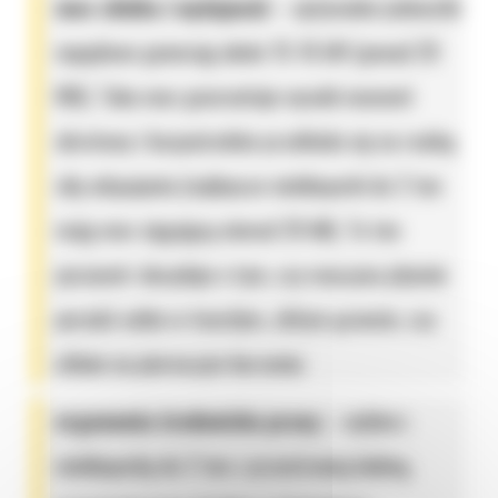
moc silnika i wydajność
– optymalne jednostki
napędowe generują około 15-16 kW (ponad 20
KM). Taka moc gwarantuje wysoki moment
obrotowy i bezpośrednio przekłada się na realną
siłę odspajania (najlepsze minikoparki do 2 ton
mają moc sięgającą niemal 20 kN). To ten
parametr decyduje o tym, czy maszyna płynnie
poradzi sobie w twardym, zbitym gruncie, czy
utknie na pierwszym korzeniu;
ergonomia środowiska pracy
– wybierz
minikoparkę do 2 ton z przestronną kabiną,