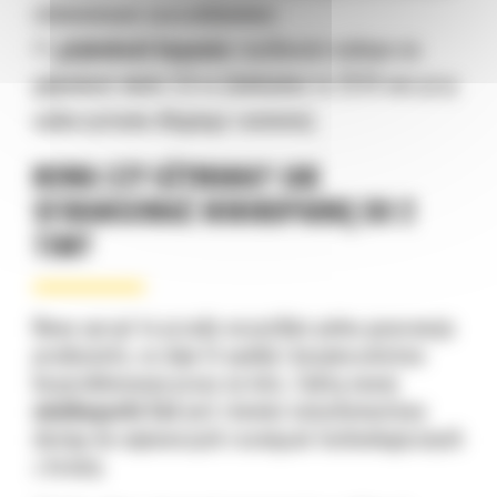
ciśnieniowym uszczelnieniem;
⛏️
głębokość kopania:
możliwości wykopu na
głębokość około 2,6 m (dokładnie to 2570 mm przy
wykorzystaniu długiego ramienia).
NOWA CZY UŻYWANA? JAK
SFINANSOWAĆ MINIKOPARKĘ DO 2
TON?
Nowy sprzęt to przede wszystkim pełna gwarancja
producenta, co daje Ci spokój i bezpieczeństwo
bezproblemowej pracy na lata. Zaletą nowej
minikoparki Cat
jest również natychmiastowy
dostęp do najnowszych rozwiązań technologicznych
z branży.