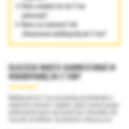
Które modele Cat do 2 ton
polecamy?
Nowa czy używana? Jak
sfinansować minikoparkę do 2 ton?
DLACZEGO WARTO ZAINWESTOWAĆ W
MINIKOPARKĘ DO 2 TON?
Minikoparki do 2 ton sprawdzają się doskonale w
miejscach ciasnych i wąskich, gdzie manewrowanie
pełnowymiarowymi maszynami jest niemożliwe lub
znacznie utrudnione. Są pomocne zwłaszcza na: