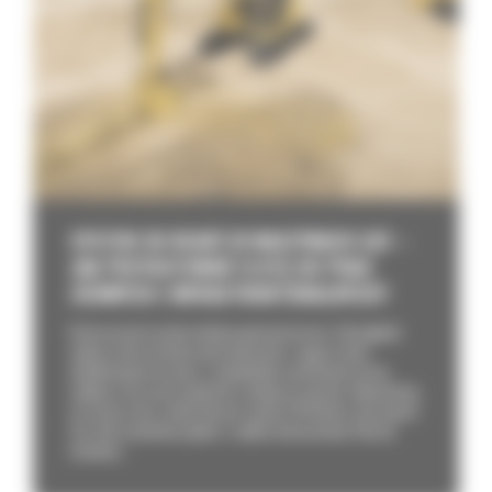
SYSTEM 3D READY W MASZYNACH CAT –
JAK PRZYGOTOWAĆ FLOTĘ DO PRAC
ZIEMNYCH I INFRASTRUKTURALNYCH?
Brak precyzji na placu budowy generuje koszty. Zbyt głęboki
wykop oznacza konieczność dowożenia i zagęszczania
dodatkowego kruszywa, a niedokładne wyrównanie terenu
wydłuża czas pracy spycharki o kolejne przejazdy. Odpowiedzią
na straty czasu i materiału jest system 3D Ready w maszynach
Cat, który umożliwia płynne i szybkie dostosowanie floty do
działania...