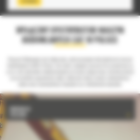
SPRAWDŹ
WYŁĄCZNY DYSTRYBUTOR MASZYN
BUDOWLANYCH CAT W POLSCE
Bergerat Monnoyeur jest wyłącznym, autoryzowanym dystrybutorem maszyn
budowlanych Cat® w Polsce. Sprzedaż i wynajem maszyn Cat prowadzone są
przez sieć oddziałów zlokalizowanych na terenie całego kraju. Jesteśmy obecni
we wszystkich segmentach rynku, takich jak roboty ziemne, budownictwo i
wyburzenia, kamieniołomy i kopalnie oraz składowiska odpadów.
GWARANCJA
SPALANIA