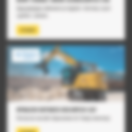
Gwarantujemy
wykonanie przeglądu i dostawę części
zgodnie z planem.
SPRAWDŹ
WYNAJEM KOPAREK KOŁOWYCH CAT
Elastyczne warunki dopasowane do Twojej inwestycji.