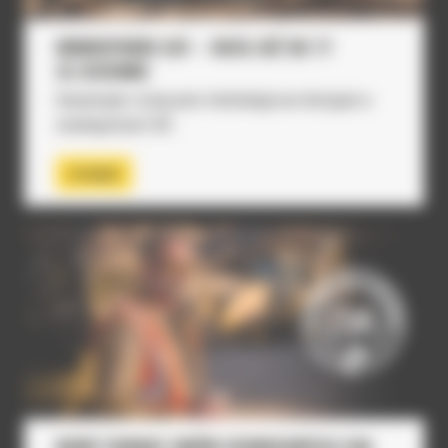
MINIKOPARKI CAT – RATA JUŻ OD 77
ZŁ/DZIENNIE
Innowacyjne rozwiązania technologiczne dostępne w
minikoparkach CAT.
SPRAWDŹ
NOWY FORMAT UMÓW SERWISOWYCH CVA