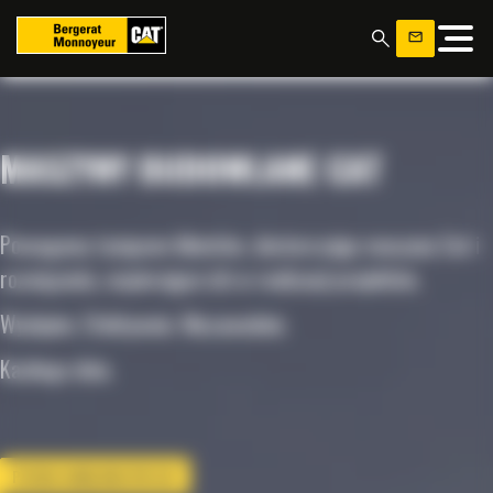
Panel zarządzania plikami cookies
MASZYNY BUDOWLANE CAT
Pomagamy tysiącom klientów, dostarczając maszyny Cat i
rozwiązania, wspierające ich w realizacji projektów.
Wydajnie. Efektywnie. Niezawodnie.
Każdego dnia.
POZNAJ GAMĘ MASZYN CAT