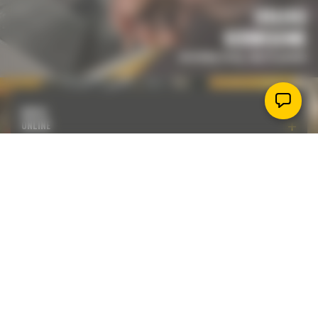
USŁUGI
SERWISOWE
Jesteśmy tutaj, aby Ci pomóc
KUPUJ
ONLINE
ZAMÓW
PRZEZ
TELEFON
ZAKUP CZĘŚCI