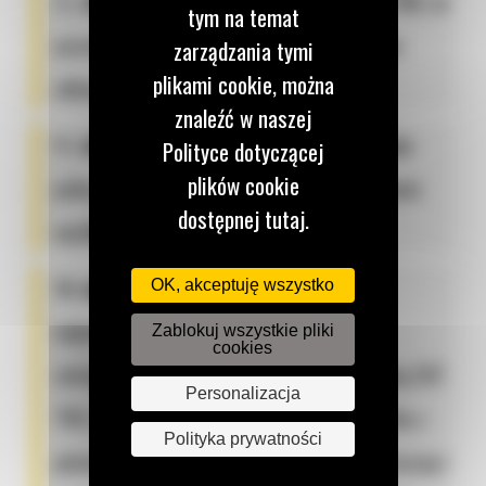
💪
siła odspajania łyżki:
wynosi aż 23,3 kN, co
tym na temat
pozwala na sprawną pracę nawet w mocno
zarządzania tymi
plikami cookie, można
zbitym i kamienistym gruncie;
znaleźć w naszej
🔌
elektrohydrauliczne sterowanie:
daje
Polityce dotyczącej
plików cookie
pełną kontrolę nad maszyną przy minimalnym
dostępnej tutaj.
wysiłku operatora;
🔄
unikalna cecha na rynku:
jest to
OK, akceptuję wszystko
najmniejsza maszyna w ofercie Cat
Zablokuj wszystkie pliki
cookies
zintegrowana z głowicą obrotowo-wychylną CAT
Personalizacja
TRS (TiltRotator System). Taka minikoparka z
Polityka prywatności
głowicą CAT TRS drastycznie zwiększa precyzję i