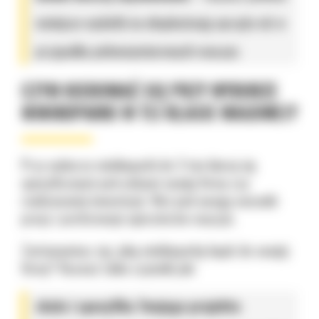
mniejsze wydatki na eksploatację sprzętu niż w
przypadku pełnowymiarowych maszyn.
CZYM KIEROWAĆ SIĘ PRZY WYBORZE
MINIKOPARKI W TEJ KLASIE WAGOWEJ?
Przy wyborze minikoparki do 3 ton kieruj się
specyficznymi potrzebami swojej firmy czy
realizowanej inwestycji. Weź pod uwagę warunki
pracy i preferencje operatorów maszyn.
Zastanawiasz się, jaką minikoparkę kupić do swojej
firmy? Rozważ takie czynniki jak:
skala i specyfika Twojego projektu