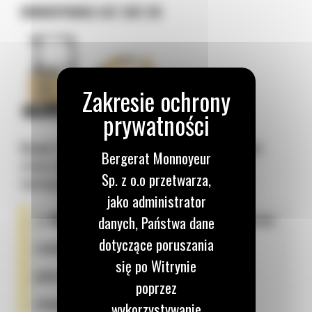
MINIKOPARKA CAT 302 CR
Model Cat 302 CR
to wyjątkowo zwinny model,
Bergerat Monnoyeur
stworzony z myślą o pracy w najbardziej
Sp. z o.o przetwarza,
wymagających, wąskich przestrzeniach.
jako administrator
⚖️
Masa eksploatacyjna:
2205 kg zapewnia
danych, Państwa dane
dotyczące poruszania
stabilność podczas kopania, pozwalając
się po Witrynie
jednocześnie na łatwy transport na
poprzez
standardowej przyczepie;
wykorzystywanie