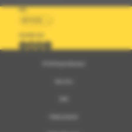
KRAJ
BM POLSKA
OBSERWUJ NAS
© 2026 Bergerat-Monnoyeur
Mapa strony
RODO
Polityka prywatności