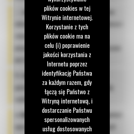
plików cookies w tej
↔️
regulowane podwozie:
1090–1400 mm
Witrynie internetowej.
ułatwia przejazd przez wąskie furtki, korytarze i
Korzystanie z tych
plików cookie ma na
ciasne bramy wjazdowe na prywatnych
celu (i) poprawienie
posesjach, ale po rozłożeniu podwozia maszyna
jakości korzystania z
jest bardziej stabilna;
Internetu poprzez
identyfikację Państwa
🔌
sterowanie elektrohydrauliczne:
za każdym razem, gdy
gwarantuje niezrównaną płynność i precyzję
łączą się Państwo z
ruchów osprzętu roboczego;
Witryną internetową, i
dostarczanie Państwu
❄️
klimatyzacja:
zapewnia zwiększony komfort
spersonalizowanych
operatora przez cały dzień pracy w upalnych
usług dostosowanych