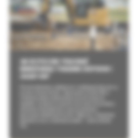
JAK BEZPIECZNIE PRACOWAĆ
MINIKOPARKĄ? PORADNIK EKSPERCKI I
ZASADY BHP
W branży budowlanej, wydobywczej i recyklingowej kluczowe są
precyzja i bezpieczeństwo. Zignorowanie procedur BHP w
środowisku pełnym wielotonowych maszyn prowadzi do
wypadków, uszkodzeń sprzętu lub zniszczenia infrastruktury
podziemnej. Każdy błąd może oznaczać opóźnienia i
generowanie dodatkowych kosztów. Wyłączona z eksploatacji
jednostka to cios w rentowność projektu – rośnie wskaźnik
TCO...