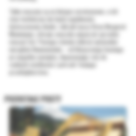
Takie maszyny są na bieżąco serwisowane, a ich
stan techniczny nie budzi wątpliwości.
Autoryzowany dealer, taki jak nasza firma
Bergerat
Monnoyeur
, oferuje znacznie więcej niż sprzedaż
maszyn Cat. Pomaga również dobrać optymalne
narzędzia finansowania
– od klasycznego leasingu
po wygodny wynajem, dopasowując raty do
realnych możliwości i potrzeb Twojego
przedsiębiorstwa.
POZOSTAŁE POSTY