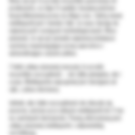
producenta, co daje Ci spokój i bezpieczeństwo
bezproblemowej pracy na długi czas. Zaletą nowej
minikoparki jest również fakt, że masz dostęp do
najnowszych rozwiązań technologicznych. Masz
pewność, że sprzęt posiada najnowocześniejsze
systemy wspomagające pracę operatora i
optymalizujące zużycie paliwa.
Z kolei zakup używanej maszyny to przede
wszystkim oszczędność – nie tylko pieniędzy, ale i
czasu. Minikoparka najczęściej jest dostępna od
ręki, z placu dostawcy.
Jednak, aby takie oszczędności nie okazały się
pozorne, postaw przy nabyciu minikoparki do 3 ton
na zaufanych dostawców. Pewną alternatywą jest
zakup używanej minikoparki z odpowiednią
certyfikacją.