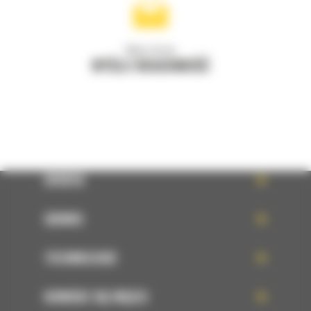
Napisz do nas
WYŚLIJ WIADOMOŚĆ
OFERTA
SERWIS
TECHNOLOGIE
DOWIEDZ SIĘ WIĘCEJ