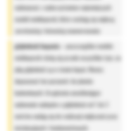
wykonywać z wykorzystaniem najmniejszych
modeli minikoparek, które cechują się większą
zwrotnością i łatwością manewrowania;
głębokość kopania
– poszczególne modele
minikoparek różnią się przede wszystkim tym, na
jaką głębokość są w stanie kopać. Musisz
dopasować ten parametr do planów
budowlanych. Urządzenia umożliwiające
wykonanie wykopów o głębokości od 1 do 3
metrów nadają się do realizacji większości prac
instalacyjnych i fundamentowych.