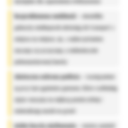
niezbędne dla zapewnienia efektywności;
bezproblemowa mobilność
– niewielkie
gabaryty minikoparek ułatwiają ich transport z
miejsca na miejsce, np. z wykorzystaniem
naczepy czy przyczepy, a niekoniecznie
pełnowymiarowej lawety;
skuteczna ochrona podłoża
– rozwiązaniem
są przy tym gąsienice gumowe, które rozkładają
ciężar maszyny na większą powierzchnię i
minimalizują nacisk na grunt;
niskie koszty użytkowania
– możesz ponieść