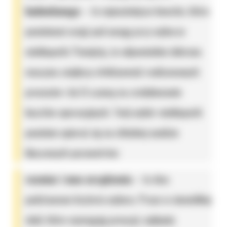
budowlanego
– to najważniejsze kwestie, które
powinieneś wziąć pod uwagę przy wyborze
minikoparki. Pamiętaj, że odpowiednio dobrana
maszyna zwiększy efektywność realizowanych
procesów i da Ci szansę na zredukowanie
kosztów operacyjnych. Twój wybór minikoparki
powinien opierać się na chłodnej analizie
kluczowych parametrów;
rozmiar i moc urządzenia
– to dwa
podstawowe kryteria wyboru. Prace w niewielkiej
skali, które wymagają precyzji, najlepiej