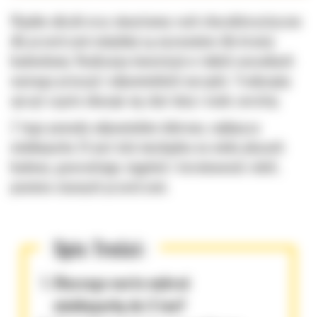
Wąskie uliczki oraz nieustanny ruch charakterystyczne
dla przestrzeni miejskiej są wyzwaniem dla branży
budowlanej. Realizacja inwestycji w takich warunkach
wymaga precyzji i odpowiednich narzędzi. Tradycyjny
sprzęt często okazuje się zbyt duży i mało zwrotny.
Z tego powodu odpowiednio dobrana, najlepsza
minikoparka 3t jest dziś niezbędna na wielu placach
budowy, gwarantując ciągłość i terminowość robót,
pomimo ciasnych przestrzeni.
Spis Treści:
Dlaczego warto wybrać
minikoparkę do 3 ton?