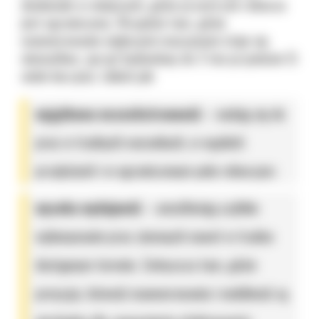
doskonale w miejscach, gdzie przestrzeń robocza
jest ograniczona. Wszędzie tam, gdzie
manewrowanie większymi maszynami staje się
niemożliwe, sprzęt budowlany do 3 ton przyniesie Ci
wiele korzyści, takich jak:
wyjątkowa wszechstronność
– nadają się do
prac w trudnych warunkach, w wąskich
przejściach i w ograniczonym polu roboczym;
wysoka wydajność
– umożliwiają szybkie
wykonywanie prac ziemnych nawet w trudno
dostępnym terenie. Zwłaszcza tam, gdzie
precyzja, łatwość manewrowania i mobilność są