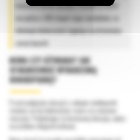
wszechstronność sprzętu. Pozwala na obrót
narzędzia o 360 stopni i jego wychylanie, co
eliminuje konieczność ciągłego przestawiania
samej koparki.
NOWA CZY UŻYWANA? JAK
SFINANSOWAĆ WYMARZONĄ
MINIKOPARKĘ?
Przed podjęciem decyzji o zakupie minikoparki
staniesz przed dylematem: nowa czy używana
maszyna. Podejmując tę biznesową decyzję, spójrz
na problem długoterminowo.
Nowy sprzęt to przede wszystkim gwarancja od