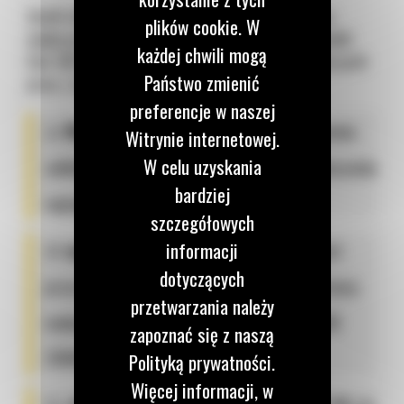
Jeżeli charakter Twoich zleceń wymaga nieco
plików cookie. W
większej mocy, świetnym wyborem będzie
model
każdej chwili mogą
Cat 302.7 CR.
Łączy on siłę niezbędną do cięższych
Państwo zmienić
prac z ogromną wszechstronnością.
preferencje w naszej
⚖️
Masa eksploatacyjna:
3050 kg zapewnia
Witrynie internetowej.
W celu uzyskania
solidne i bezpieczne podparcie przy przenoszeniu
bardziej
najcięższych ładunków;
szczegółowych
⚙️
wydajny silnik:
maszyna napędzana jest
informacji
dotyczących
przez niezawodny silnik Cat C1.1 Turbo o mocy
przetwarzania należy
maksymalnej 18,4 kW (zgodnie z normą SAE
zapoznać się z naszą
J1995:2014);
Polityką prywatności.
Więcej informacji, w