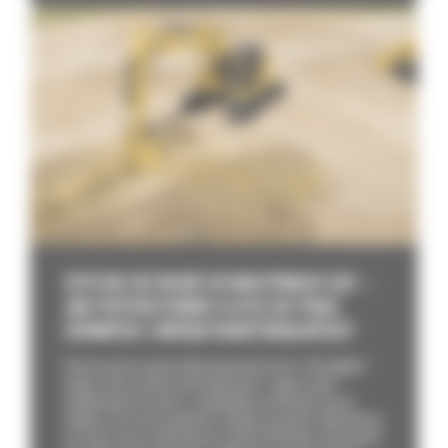
SYSTEM 3D READY W MASZYNACH CAT –
JAK PRZYGOTOWAĆ FLOTĘ DO PRAC
ZIEMNYCH I INFRASTRUKTURALNYCH?
Brak precyzji na placu budowy generuje koszty. Zbyt głęboki
wykop oznacza konieczność dowożenia i zagęszczania
dodatkowego kruszywa, a niedokładne wyrównanie terenu
wydłuża czas pracy spycharki o kolejne przejazdy. Odpowiedzią
na straty czasu i materiału jest system 3D Ready w maszynach