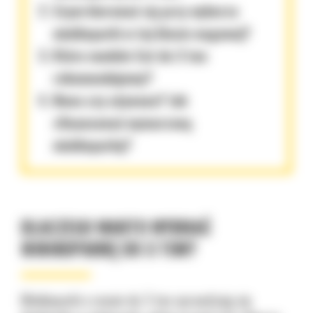
Czym kierować się przy wyborze
minikoparki w tej klasie wagowej?
Które modele Cat do 3 ton
rekomendujemy?
Nowa czy używana? Jak
sfinansować wymarzoną
minikoparkę?
DLACZEGO WARTO WYBRAĆ
MINIKOPARKĘ DO 3 TON?
Minikoparki o masie do 3 ton sprawdzają się