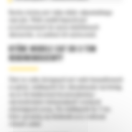
Bardzo istotny jest także dobór odpowiedniego
osprzętu. Wiele modeli koparek jest
przystosowanych do użycia dodatkowych
akcesoriów, co podnosi ich użyteczność.
KTÓRE MODELE CAT DO 3 TON
REKOMENDUJEMY?
Choć na rynku dostępnych jest wiele kompaktowych
urządzeń, minikoparki Cat zdecydowanie wyróżniają
się na tle konkurencji bezawaryjnością i
wprowadzaniem innowacyjnych rozwiązań
ułatwiających pracę. Oto minikoparki do 3 ton,
które sprawdzą się doskonale przy realizacji
różnych zadań: