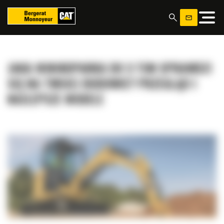
Panel zarządzania plikami cookies
JAKA MINIKOPARKA DO 3 TON SPRAWDZI
SIĘ NA TWOJEJ BUDOWIE? PRZEGLĄD I
NAJLEPSZE MODELE