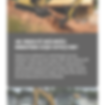
JAK ZWIĘKSZYĆ MOŻLIWOŚCI
MINIKOPARKI DZIĘKI OSPRZĘTOWI?
Współczesne minikoparki to wielofunkcyjne maszyny
budowlane. Dzięki osprzętowi mogą w kilka chwil zmienić profil
działania. Zamiast kilku sprzętów możesz zainwestować w
jedną kompaktową koparkę do różnorodnych zadań. Sprawdź,
jaki osprzęt do minikoparki zakupić, aby Twoja flota stała się
bardziej dopasowana do potrzeb klientów.