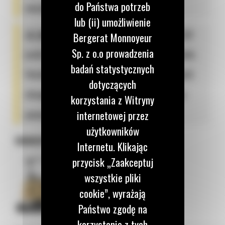
do Państwa potrzeb
warunkach;
lub (ii) umożliwienie
🕹️
joystick steering w minikoparce:
tryb
Bergerat Monnoyeur
Sp. z o.o prowadzenia
jazdy Stick Steer to przełomowe rozwiązanie.
badań statystycznych
Umożliwia łatwe przełączanie z tradycyjnych
dotyczących
dźwigni na sterowanie ruchem maszyny za
korzystania z Witryny
pomocą ergonomicznego joysticka.
internetowej przez
użytkowników
MINIKOPARKA CAT 302.7 CR
Internetu. Klikając
przycisk „Zaakceptuj
wszystkie pliki
cookie”, wyrażają
Państwo zgodę na
korzystanie z tych