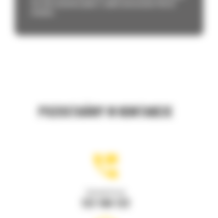
Cat, który umożliwia płynne i szybkie dostosowanie floty do
działania...
POZOSTAŃMY W KONTAKCIE
Zadzwoń do nas
122 100 122